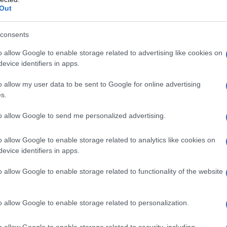
Out
ottimi risultati persino nelle più complesse
consents
iottoli e cubetti utilizzabili per pavè. Il Porfido rosso
o allow Google to enable storage related to advertising like cookies on
presenti nel comune di Cuasso al Monte. Pietra molto
evice identifiers in apps.
eve il suo nome al colore particolare. La Pietra di
tamorfiche, lo gneiss. Estratta in diverse cave del
o allow my user data to be sent to Google for online advertising
s.
della Mole Antonelliana per rendere più solida la
artengono al gruppo dello gneiss. Colorate entrambe di
to allow Google to send me personalized advertising.
e.
ormi in seguito al lento raffreddamento del magma, ma gli
o allow Google to enable storage related to analytics like cookies on
evice identifiers in apps.
in Calabria e in Sardegna. A seconda della posizione
o allow Google to enable storage related to functionality of the website
ssumere diverse colorazioni: grigio chiaro o scuro, rosa
a ovviamente in Puglia, è una roccia calcarea, a grana fine
o allow Google to enable storage related to personalization.
evalentemente da quarzo, presenta un colore chiaro.
o allow Google to enable storage related to security, including