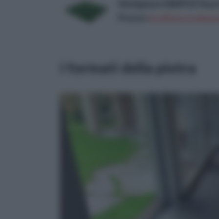
Multiplate 03MPVE Piastrel
Prezzo:
in offerta su Amazo
I formati della pietra