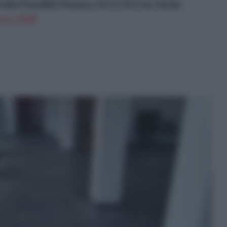
le Flessibili, Plastica, 55.5 x 55.5 cm, Verde
n a: 32,9€