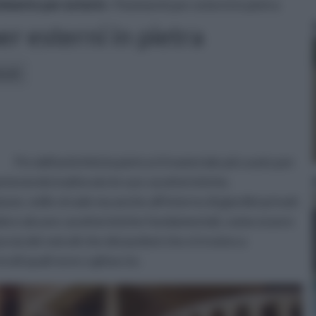
imento per esterni
» Pavimenti per esterni in pietra
r esterni in pietra
icoli:
Fin dall'antichità la pietra è il materiale più usato per
antenendo inalterate le sue caratteristiche.
zze, nelle strade ma anche all'interno di giardini privati.
dere alcune caratteristiche fondamentali, come essere
a sia dei veicoli che dei pedoni che si trovino a
voli quali neve o ghiaccio.