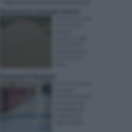
Pagine più visitate di questa settimana
Pavimenti in resina per esterni
I pavimenti in resina
una volta erano
impiegati
soprattutto negli
spazi espositivi,
tuttavia da alcuni
anni sono molto
diffus ...
Pavimenti in linoleum
Il fai da te permette
di eseguire
moltissime tipologie
di operazioni, dal
giardinaggio alla
realizzazione di
oggetti di bigio ...