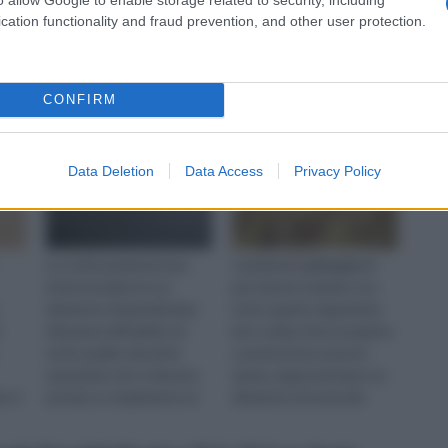
pavimenti per interni
pavimenti galleggianti
cation functionality and fraud prevention, and other user protection.
moderni
per terrazzi
CONFIRM
Data Deletion
Data Access
Privacy Policy
La scelta pavimenti per
I pavimenti galleggianti
interni moderni è un
per interni, insieme con
elemento di grandissima
tutto quanto riguarda la
rilevanza nell’ambito di
loro scelta, il loro acquisto
tutte quelle classiche
e anche la loro posa in
operazioni che si devono
opera, rappresentano un
e si
portare a compimento al
elemento di notevole
momento in cui si acquista
importanza nell’ambito di ...
una cas...