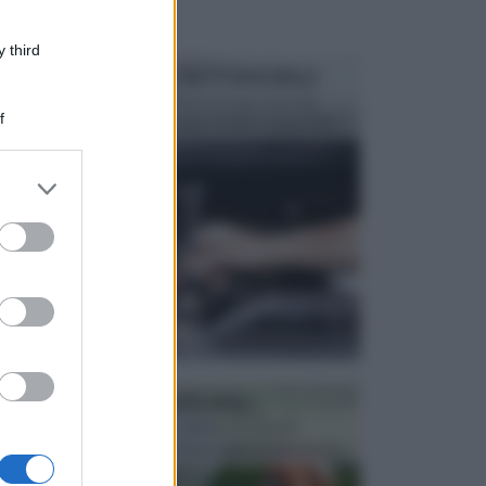
 third
MANUTENZIONE AUTOMOBILE
In tempi come questi, il fai da te è una cosa che
f
aggrada sempre di piu, quando si tratta della prop...
er and store
to grant or
ed purposes
ATTREZZI DA GIARDINO
Picconi, rastrelli e vanghe: Tutti e tre questi
elementi sono indicati per la lavorazione del terren...