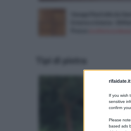
Vanage Piastrelle da Giar
Esterno e Interno -18 Mat
Prezzo:
in offerta su Amazo
Tipi di pietra
rifaidate.it
If you wish 
sensitive in
confirm your
Please note
based ads b