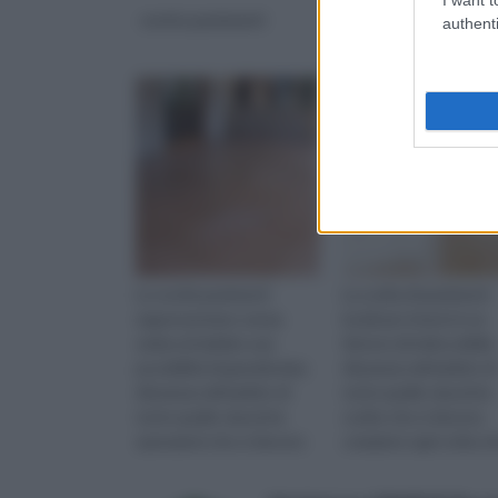
novita pavimenti
pavimenti lucidi per
authenti
interni
Le novità pavimenti
La scelta di pavimenti
rappresentano senza
lucidi per interni è un
ombra di dubbio una
fattore di indiscutibile
possibilità di grandissima
rilevanza nell’ambito di
rilevanza nell’ambito di
tutte quelle classiche
tutte quelle classiche
scelte che si devono
operazioni che si devono
compiere ogni volta ch
portare a compimento al
acquista una nuova
momento in cui s...
abiatzione o ...