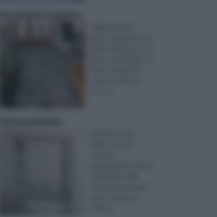
Pavimenti in pietra
Oggi, di tempo
libero, le persone ne
hanno molto poco: il
lavoro, gli impegni...la
vita è sempre più
caotica, piena di
cose d ...
Vetrocemento
Il fai da te è un
hobby cui tutti
possono
appassionarsi, infatti
moltissime delle
operazioni che ogni
giorno vengono
effettu ...