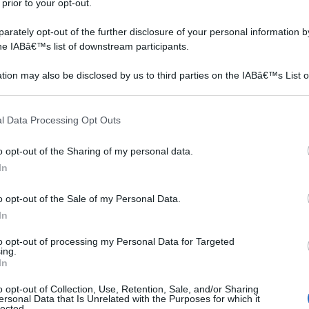
 prior to your opt-out.
rately opt-out of the further disclosure of your personal information by
the IABâ€™s list of downstream participants.
tion may also be disclosed by us to third parties on the IABâ€™s List o
articipants that may further disclose it to other third parties.
 that this website/app uses one or more Google services and may gath
l Data Processing Opt Outs
including but not limited to your visit or usage behaviour. You may click 
 to Google and its third-party tags to use your data for below specifi
o opt-out of the Sharing of my personal data.
ogle consent section.
In
ipi diversi di pietra.
 delle principali, in modo da permettere una scelta il più
o opt-out of the Sale of my Personal Data.
nze ed al gusto personale.Il Porfido viene estratto da
In
perficie regolare. Composto in modo principale da quarzo
to opt-out of processing my Personal Data for Targeted
n gruppo di minerali presente nel sessanta per cento
ing.
In
orta temperature sia molto basse che molto alte.
o opt-out of Collection, Use, Retention, Sale, and/or Sharing
ersonal Data that Is Unrelated with the Purposes for which it
 presenta una colorazione che varia dal marrone al
lected.