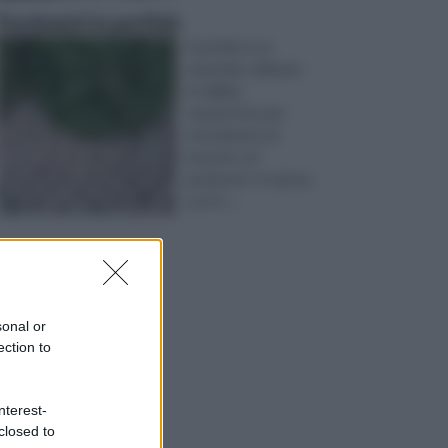
Pavimenti in porfido
Il porfido è un
materiale utilizzato
in edilizia
soprattutto per
rivestimenti, di
muretti o di
pavimenti. In natura,
con il t ...
sonal or
ection to
nterest-
closed to