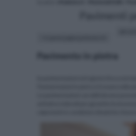
tu sei in :
rifaidate.it
»
Materiali Edili
»
Pav
Pavimenti pe
altri art
In questa pagina parleremo di :
Pavimento in pietra
le pavimentazioni ed è giunto fino a noi m
Pavimentazioni in pietra si trovano nelle pia
Le pavimentazioni carrabili devono posse
antisdrucciolevoli per garantire la sicurezz
calpestarle in condizioni climatiche sfavore