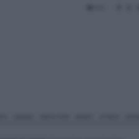
Forum
NTO
GIARDINO
PIANTE E FIORI
IMPIANTI
ATTREZZI
MATERI