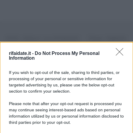
©2026 - rifaidate.it - p.iva 03338800984
Privacy
Pubblicità
rifaidate.it -
Do Not Process My Personal
Information
If you wish to opt-out of the sale, sharing to third parties, or
processing of your personal or sensitive information for
targeted advertising by us, please use the below opt-out
section to confirm your selection.
Please note that after your opt-out request is processed you
may continue seeing interest-based ads based on personal
information utilized by us or personal information disclosed to
third parties prior to your opt-out.