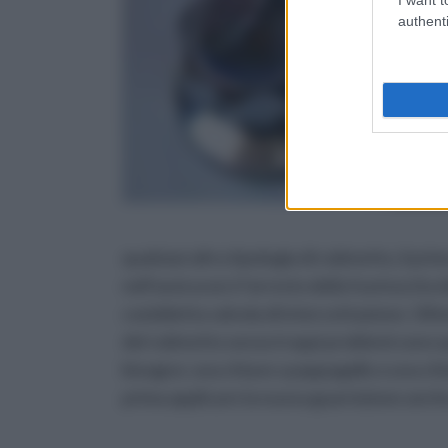
authenti
qualsiasi altra tipologia di rubinetto, il 
nell’assicurarci l’arresto della fuoriuscita
cosiddetta valvola di intercettazione. Ult
del rubinetto senza troppi problemi sono q
bisogno: una chiave a pappagallo o una chiav
prima applicare la nuova guarnizione anch