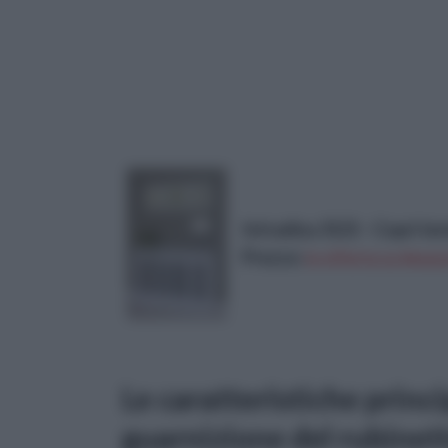
Intradisa 3121 - Copri te
Prezzo:
in offerta su Amaz
Le caratteristiche princi
guarnizione del rubinet