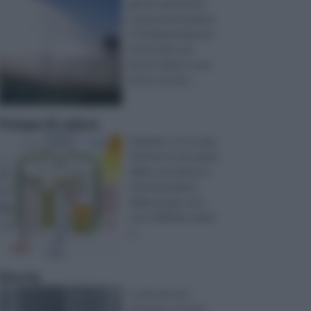
giusta quantità di
acqua ad una pianta
è fondamentale per
assicurarle una
buona salute e una
forte crescita. ...
Pompa di calore
Quando ci si occupa
di fai da te nel campo
della costruzione e
ristrutturazione
della propria casa,
non è difficile venire
a ...
Doccia
La doccia è un
elemento che sta