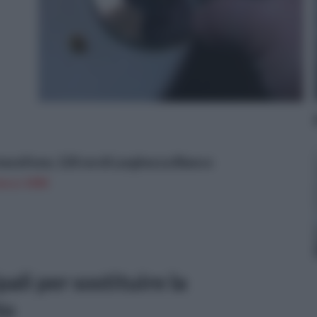
rmosifone, 120 cm di Larghezza Bianco
on a: 145€
pali per sostituire la
to