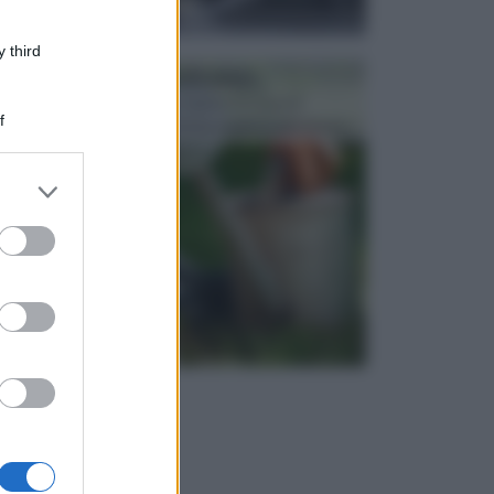
 third
ATTREZZI DA GIARDINO
Picconi, rastrelli e vanghe: Tutti e tre questi
f
elementi sono indicati per la lavorazione del terren...
er and store
to grant or
ed purposes