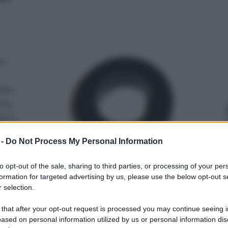
se
tiva
tto,
tica
 -
Do Not Process My Personal Information
r il
to opt-out of the sale, sharing to third parties, or processing of your per
un
formation for targeted advertising by us, please use the below opt-out s
 selection.
ità
etto
 that after your opt-out request is processed you may continue seeing i
la guarnizione del rubinetto non è assolutamente una
ased on personal information utilized by us or personal information dis