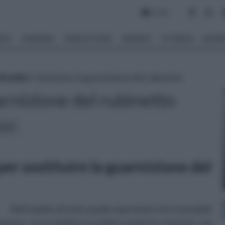
Forum
NTO
GIARDINO
PIANTE E FIORI
IMPIANTI
ATTREZZI
MATERI
draulici
» Sostituire la guarnizione del rubinetto
arnizione del rubinetto
icoli:
per sostituire la guarnizione del
Nell’ambito di tutte quelle riparazioni che è possibile
itazione, senza dubbio una delle evenienze classiche con