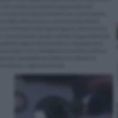
conti consiste nel sostituire la guarnizione del
, si tratta di un tipico intervento che, tranne qualche
o della cattiva sorta o a carenze strutturali di un
emo effettuare molto spesso eppure, all’occorrenza,
’è anche da dire che per sostituire la guarnizione del
ella di rivolgersi ad un idraulico o comunque ad un
questi tempi in cui le contingenze economiche mettono
parmio, la possibilità di cambiare un rubinetto in
azioni per ragioni di risparmio.