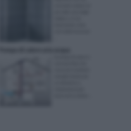
entrando sempre di
più nelle case degli
italiani, e si sta
imponendo come
una realtà necessar
...
Pompa di calore aria acqua
la pompa di calore è
una macchina che
serve per trasferire
energia termica da
un elemento a
temperatura più
bassa ad un eleme ...