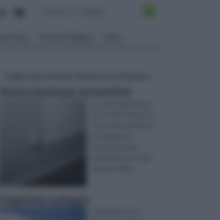
ALI EDILI
ECOSOSTENIBILE
VIDEO
Pagine più visitate di questa settimana
Termovalvole per termosifoni
Le termovalvole per
termosifoni hanno lo
scopo di permettere
la regolazione
autonoma della
temperatura di ogni
singolo radiat ...
Irrigazione a pioggia
Somministrare la