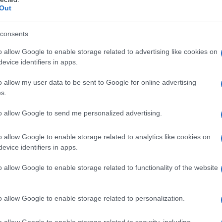
e
minimo di competenze
un corpo centrale e un
Out
ure
sugli impianti idraulici.
disco sottostante.
Procedere non è difficile,
Quando il rubinetto è
consents
are
ma fate attenzione a tutti i
acceso, l'acqua scorre
vari passaggi per o...
attraverso il centro del
o allow Google to enable storage related to advertising like cookies on
disco, creando u...
evice identifiers in apps.
419 Pezzi di Guarnizioni Circolari, Nero
o allow my user data to be sent to Google for online advertising
n a: 13,12€
s.
to allow Google to send me personalized advertising.
 del rubinetto: Consigli pratici
o allow Google to enable storage related to analytics like cookies on
evice identifiers in apps.
zione del rubinetto
o allow Google to enable storage related to functionality of the website
In primo luogo occorre comprendere qual è la
tipologia di rubinetto che abbiamo per le mani
o allow Google to enable storage related to personalization.
e sulla cui organizzazione siamo costretti a
o allow Google to enable storage related to security, including