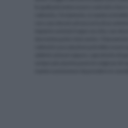
le quali potremmo essere costretti a fare i 
rubinetto. Ovviamente, in maniera intuibile
raro caso dovuto ad una sorta di accaniment
impianto semmai troppo vecchio, non dovr
dovremmo poter intervenire. Chiaramente c
rubinetto una soluzione potrebbe essere qu
addetto ai lavori eppure, soprattutto di 
sempre più al primo posto le esigenze di ris
maniera autonoma è da prendere in consider