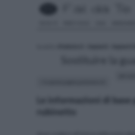
FAI DA TE
PARETI SOLAI
CASA
ARREDAME
tu sei in :
rifaidate.it
»
Impianti
»
Impianti I
Sostituire la gu
altri art
In questa pagina parleremo di :
Le informazioni di base 
rubinetto
dover svolgere all’interno della nostra ab