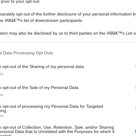
 prior to your opt-out.
a intuibile, delle difficoltà le possiamo incontrare e,
oltà cui stiamo facendo riferimento potrebbero derivare
rately opt-out of the further disclosure of your personal information by
 particolare o dalle incrostazioni derivanti dal tempo e
the IABâ€™s list of downstream participants.
guarnizione.
tion may also be disclosed by us to third parties on the IABâ€™s List o
articipants that may further disclose it to other third parties.
tto
Montare e cambiare un
Rubinetto a cascata
rubinetto miscelatore
 that this website/app uses one or more Google services and may gath
l Data Processing Opt Outs
including but not limited to your visit or usage behaviour. You may click 
 to Google and its third-party tags to use your data for below specifi
o opt-out of the Sharing of my personal data.
ogle consent section.
In
o opt-out of the Sale of my Personal Data.
In
to opt-out of processing my Personal Data for Targeted
ing.
In
rio
È possibile installare un
Un rubinetto a cascata è
on
rubinetto miscelatore con
un tipo di dispositivo
o opt-out of Collection, Use, Retention, Sale, and/or Sharing
un paio di strumenti e un
idraulico che comprende
ersonal Data that Is Unrelated with the Purposes for which it
lected.