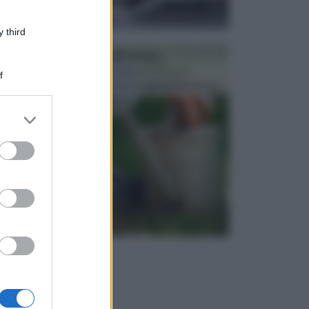
 third
ATTREZZI DA GIARDINO
Picconi, rastrelli e vanghe: Tutti e tre questi
f
elementi sono indicati per la lavorazione del terren...
er and store
to grant or
ed purposes