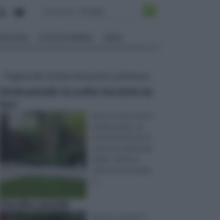
ALI EDILI
ECOSOSTENIBILE
VIDEO
Pagine più visitate di questa settimana
Verde pensile: le scelte tecniche da
fare
Sono in tanti coloro i
quali puntano sul
verde pensile per le
coperture dei propri
edifici. Infatti si
tratta di un sistema
d ...
Giardino pensile
Spesso, quando si