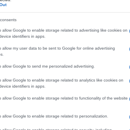
o fino a un certo punto la questione dello spazio perché
Out
zio ne hanno veramente poco. E, ad onor del vero, anche
bicato in maniera poco corretta dal punto di vista del
consents
i edifici.
o allow Google to enable storage related to advertising like cookies on
evice identifiers in apps.
Piante da Giardino
Arredamento Giardino
o allow my user data to be sent to Google for online advertising
s.
to allow Google to send me personalized advertising.
o allow Google to enable storage related to analytics like cookies on
evice identifiers in apps.
o allow Google to enable storage related to functionality of the website
 te”
Per chi si occupa di
Con il termine
o allow Google to enable storage related to personalization.
 tra
giardinaggio è molto
“giardinaggio”, si
 al
importante sapere quali
intendono quella serie di
o allow Google to enable storage related to security, including