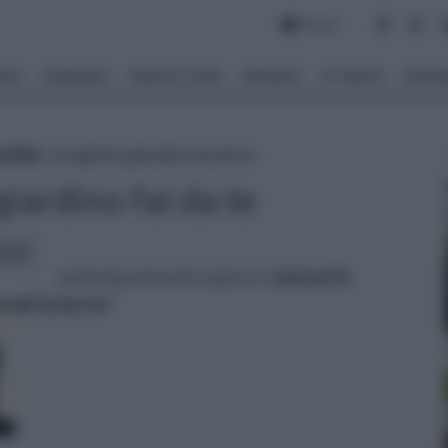
Forum
NTO
GIARDINO
PIANTE E FIORI
IMPIANTI
ATTREZZI
MATERI
ardini
» progetto giardino fai da te
iardino fai da te
icoli:
partecipa al nostro quiz su:
conosci le
 del fai da te?