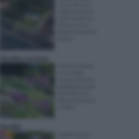
vive in città, si ha
voglia di avere uno
spazio verde in cui
riposarsi e di cui
godere nei momenti
di merit ...
Giardino roccioso
Attraverso il fai da
te è possibile
occuparsi anche di
giardinaggio, quindi
di prendersi cura
delle proprie piante
e di alles ...
Giardini
Quando si ama la