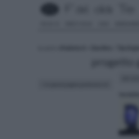
FAI DA TE
PARETI SOLAI
CASA
ARREDAME
tu sei in :
rifaidate.it
»
Giardino
»
Tipi di gi
progetto g
altri art
In questa pagina parleremo di :
tecniche