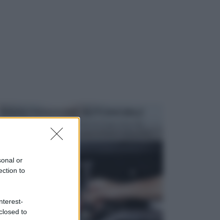
MANUTENZIONE AUTOMOBILE
In tempi come questi, il fai da te è una cosa che
aggrada sempre di piu, quando si tratta della prop...
sonal or
ection to
nterest-
closed to