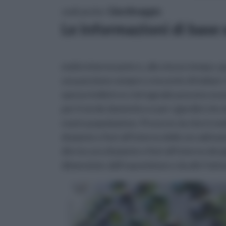
vedi anche:
Giardinaggio
Le informazioni di base 
molto interessante e, allo stesso tempo, q
una porzione sempre crescente di italiani. 
spesso indietro e retrograde possono esser
per il verde domestico e per i giardini ch
nostra popolazione. Prova ne sia che in molti
di piante e fiori all’interno delle oro abita
dire la cura di piante e fiori all’interno de
dimensioni, dall’esposizione e da altri fatto