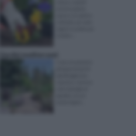
natura, e quindi
anche le piante,
spesso si è spinti a
coltivarle, per varie
ragioni: in primis per
rendere ...
Giardini mediterranei
Come sicuramente
gli appassionati di
giardinaggio ben
sapranno, esistono
varie tipologie di
giardino, tra cui
anche il giard ...