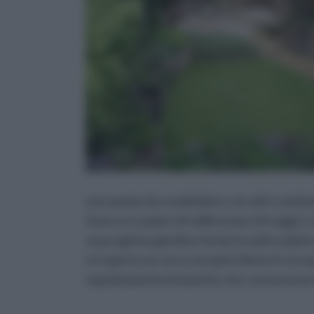
uno spazio da condividere con altri condom
tirare un sospiro di sollievo perché oggi ci
un progetto giardino fai da te molto adatto
si è aperto un vero e proprio filone il cu
squisitamente botaniche che conoscenze di