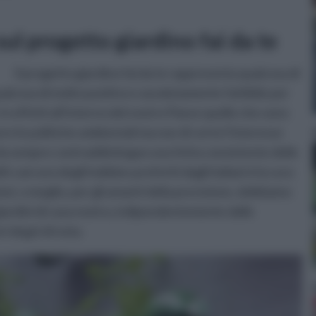
sul progetto giardino fai da te
Il progetto giardino fai da te rappresenta qualcosa di
ualcosa di molto positivo e assolutamente fattibile per
In effetti all’interno del nostro Paese quelle che sono
e le politiche ambientali ma non di certo l’interesse
e da sempre contraddistingue una fetta consistente delle
 casi uno degli hobbies preferiti dagli italiani è la cura
zioni, o meglio, per gli amanti della precisione, dobbiamo
i giardini di casa nostra, indipendentemente dalle
ri degni di nota.