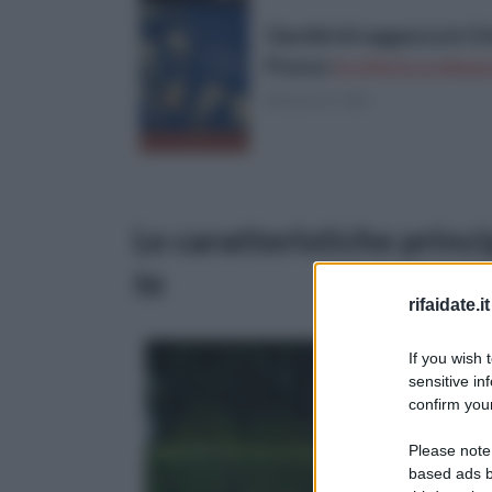
Giardini di saggezza in Or
Prezzo:
in offerta su Amazo
(Risparmi 1,8€)
Le caratteristiche princi
te
rifaidate.it
If you wish 
sensitive in
confirm your
Please note
based ads b