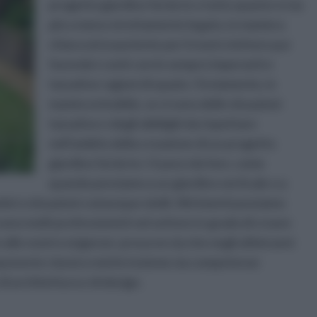
progetto giardino fai da te e tutto quanto vi sia
più o meno strettamente legato, in maniera
chiara ed esauriente per il nostro lettore pur
facendo i conti con le sempre imperanti e
tassative ragioni di spazio. Ovviamente, in
maniera intuibile, se vi sono delle situazioni
tassative e degli obblighi da rispettare
nell’ambito della creazione di un progetto
giardino fai da te c’è poco da fare, come
quando pensiamo a un giardino verticale o a
ini o situazioni comunque simili. Altrimenti possiamo
 sono molti professionisti nel settore in grado di creare
 alle nostre esigenze: prova ne sia che negli ultimi anni
i esponente classico mette insieme sia competenze
 architettura e di design.