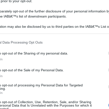
 prior to your opt-out.
rately opt-out of the further disclosure of your personal information by
the IABâ€™s list of downstream participants.
tion may also be disclosed by us to third parties on the IABâ€™s List o
articipants that may further disclose it to other third parties.
 that this website/app uses one or more Google services and may gath
l Data Processing Opt Outs
including but not limited to your visit or usage behaviour. You may click 
 to Google and its third-party tags to use your data for below specifi
o opt-out of the Sharing of my personal data.
ogle consent section.
In
o opt-out of the Sale of my Personal Data.
e per il giardinaggio e un po’ di pollice verdi sono
In
ncretamente ad un progetto giardino fai da te, ma non
to opt-out of processing my Personal Data for Targeted
ing.
pazio necessario. E su questo aspetto il nostro
In
alche convinzione troppo radicata all’interno della
o opt-out of Collection, Use, Retention, Sale, and/or Sharing
inaggio. Perché occorre notare come oggi, molti dei
ersonal Data that Is Unrelated with the Purposes for which it
lected.