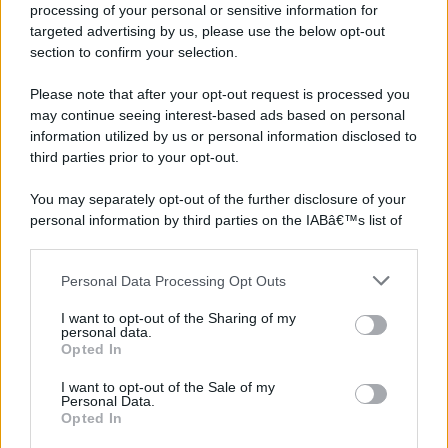
processing of your personal or sensitive information for
targeted advertising by us, please use the below opt-out
section to confirm your selection.
Please note that after your opt-out request is processed you
may continue seeing interest-based ads based on personal
information utilized by us or personal information disclosed to
third parties prior to your opt-out.
You may separately opt-out of the further disclosure of your
personal information by third parties on the IABâ€™s list of
downstream participants.
Personal Data Processing Opt Outs
This information may also be disclosed by us to third parties
on the IABâ€™s List of Downstream Participants that may
I want to opt-out of the Sharing of my
further disclose it to other third parties.
personal data.
Opted In
Please note that this website/app uses one or more Google
services and may gather and store information including but
I want to opt-out of the Sale of my
Personal Data.
not limited to your visit or usage behaviour. You may click to
Opted In
grant or deny consent to Google and its third-party tags to
use your data for below specified purposes in below Google