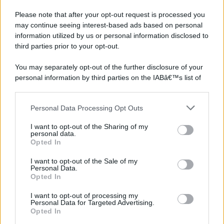
Please note that after your opt-out request is processed you
may continue seeing interest-based ads based on personal
information utilized by us or personal information disclosed to
third parties prior to your opt-out.
You may separately opt-out of the further disclosure of your
personal information by third parties on the IABâ€™s list of
downstream participants.
Personal Data Processing Opt Outs
This information may also be disclosed by us to third parties
on the IABâ€™s List of Downstream Participants that may
I want to opt-out of the Sharing of my
further disclose it to other third parties.
personal data.
Opted In
Please note that this website/app uses one or more Google
services and may gather and store information including but
I want to opt-out of the Sale of my
Personal Data.
not limited to your visit or usage behaviour. You may click to
Opted In
grant or deny consent to Google and its third-party tags to
use your data for below specified purposes in below Google
I want to opt-out of processing my
consent section.
Personal Data for Targeted Advertising.
Opted In