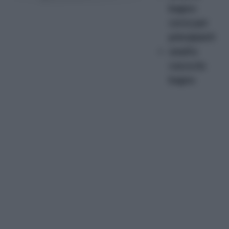
bagno:
corso per
principianti
smalto
vasca da
bagno