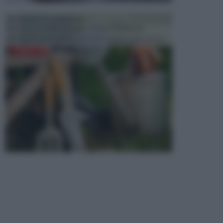
ATTREZZI DA GIARDINO
Picconi, rastrelli e vanghe: Tutti e tre questi
elementi sono indicati per la lavorazione del terren...