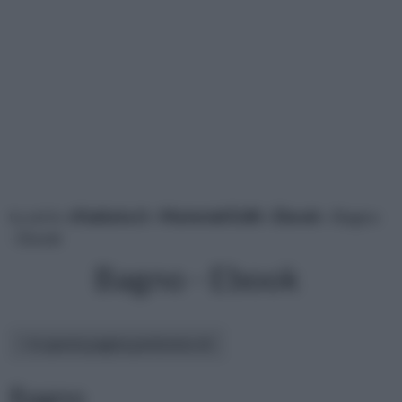
tu sei in :
rifaidate.it
»
Materiali Edili
»
Ebook
» Bagno
- Ebook
Bagno - Ebook
In questa pagina parleremo di :
Bagno