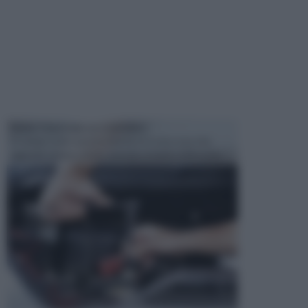
MANUTENZIONE AUTOMOBILE
In tempi come questi, il fai da te è una cosa che
aggrada sempre di piu, quando si tratta della prop...