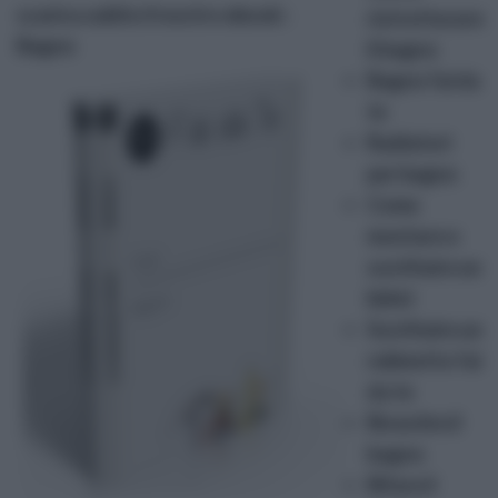
scarica subito il nostro ebook :
ristrutturare
Bagno
il bagno
Bagno fai da
te
Radiatori
per bagno
Come
montare e
sostituire un
bidet
Sostituire un
rubinetto fai
da te
Rivestire il
bagno
Rifare il