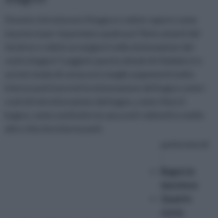
Dovete ristrutturare il bagno e volete sapere come
muovervi per risparmiare qualcosa? Siete amanti del
fai da te e volete arrangiarvi nella sistemazione del
vostro bagno? Leggete questo ebook di rifaidate.it e
avrete modo di conoscere meglio argomenti molto
interessanti inerenti la sistemazione del bagno come i
costi di ristrutturazione del bagno, come rifare il
bagno, come sostitutire la vasca ed i rubinetti e molte
altre chicche interessanti.
parleremo di
:
Bagno in
muratura
Quanto
costa