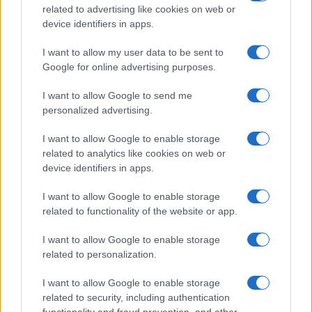
related to advertising like cookies on web or
device identifiers in apps.
©2026 - rifaidate.it - p.iva 03338800984
Privacy
Pubblicità
I want to allow my user data to be sent to
Google for online advertising purposes.
I want to allow Google to send me
personalized advertising.
I want to allow Google to enable storage
related to analytics like cookies on web or
device identifiers in apps.
I want to allow Google to enable storage
related to functionality of the website or app.
I want to allow Google to enable storage
related to personalization.
I want to allow Google to enable storage
related to security, including authentication