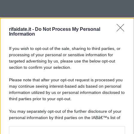
rifaidate.it -
Do Not Process My Personal
Information
If you wish to opt-out of the sale, sharing to third parties, or
processing of your personal or sensitive information for
targeted advertising by us, please use the below opt-out
section to confirm your selection.
Please note that after your opt-out request is processed you
may continue seeing interest-based ads based on personal
information utilized by us or personal information disclosed to
third parties prior to your opt-out.
You may separately opt-out of the further disclosure of your
personal information by third parties on the IABâ€™s list of
downstream participants.