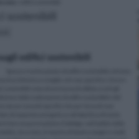
a casa
» edifici sostenibili
ci sostenibili
icoli:
ugli edifici sostenibili
Spesso si sente parlare di edifici sostenibili e di tutto
a di architettura o meglio, nel caso specifico, forse è
i sostenibili come di una forma di edilizia a tutti gli
a base della realizzazione di edifici sostenibili e del
ono alcuni concetti specifici che per forza di cose
dee di risparmio energetico e all’obiettivo di tutela
rò fare una precisazione d’obbligo: nell’ambito della
ubbio, da un lato, il rispetto di ideali ecologici e simili,