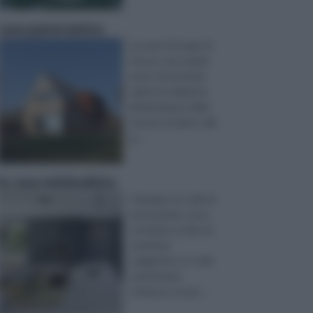
casa panoramica
La casa è il luogo di
ritrovo, uno spazio
unico che prende
valore in relazione
all’ubicazione della
stessa, al valore, alla
g ...
la casa minimalista
Il design e lo stile di
una location, sono
correlati a scelte di
carattere
soggettivo. Lo stile
caratterizza
un’epoca, un per ...