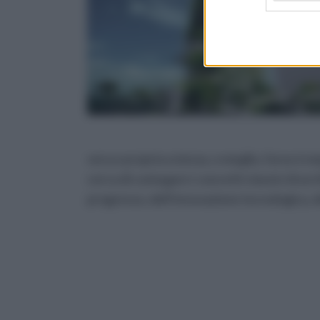
vera e propria scienza, o meglio, forse è m
cerca di coniugare i concetti classici di arc
progresso, dell’innovazione tecnologica, d