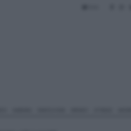
Forum
NTO
GIARDINO
PIANTE E FIORI
IMPIANTI
ATTREZZI
MATERI