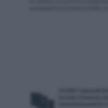
ma , dall’altro, vi è una forte cura degli ele
accompagnano la costruzione di edifici soste
TECKNET Campanelli Wirel
Doorbell, 52 Suonerie, In
Volumi Selezionabili (1xT