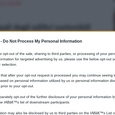
n a: 20,59€
ali degli edifici sostenibili
 -
Do Not Process My Personal Information
to opt-out of the sale, sharing to third parties, or processing of your per
formation for targeted advertising by us, please use the below opt-out s
e che
 selection.
a per
 that after your opt-out request is processed you may continue seeing i
ased on personal information utilized by us or personal information dis
ci
 prior to your opt-out.
a
rately opt-out of the further disclosure of your personal information by
the IABâ€™s list of downstream participants.
l
 ultimissimi anni con sempre maggiore convinzione ma ciò
tion may also be disclosed by us to third parties on the IABâ€™s List o