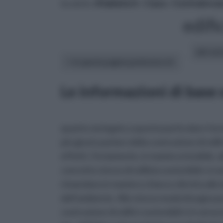
tu sei in :
rifaidate.it
»
Casa
»
Costruire un
edifi
altri art
In questa pagina parleremo di :
Le informazioni di base s
quanto sia legato a questa particolare form
più giusto parlare della costruzione di edific
effetti. Ovviamente, in maniera intuibile, all
concetto stesso di edilizia sostenibile vi s
rimandano in maniera chiara e diretta alle i
dell’ambiente. Allo stesso modo bisogna pe
costruzione di edifici sostenibili vi è senza d