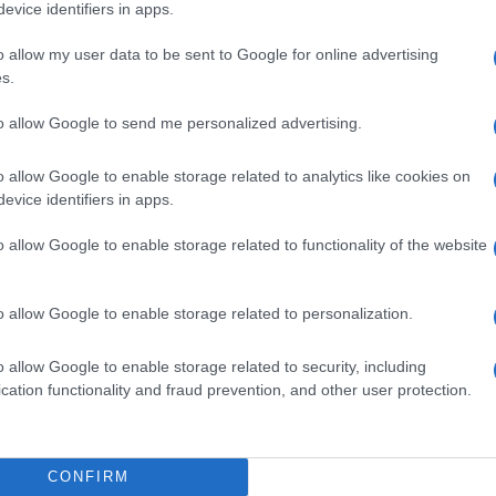
 non
farlo. A conti fatti, a ben
evice identifiers in apps.
guardare. A ben guardare,
o allow my user data to be sent to Google for online advertising
sto
però, vi sono alcuni
s.
elementi di base che
le
devono essere analizzati
to allow Google to send me personalized advertising.
co...
a installazione A pozzo 102L A+ Bianco
llazione
o allow Google to enable storage related to analytics like cookies on
evice identifiers in apps.
on a: 155,14€
o allow Google to enable storage related to functionality of the website
fici sostenibili
o allow Google to enable storage related to personalization.
o allow Google to enable storage related to security, including
Alla base della costruzione di edifici sostenibili
cation functionality and fraud prevention, and other user protection.
vi è stato quindi, almeno in origine, l’intento di
rispondere a problematiche puramente legate
al risparmio energetico su scala globale. Ma,
CONFIRM
con il passere del tempo e dei decenni, oggi