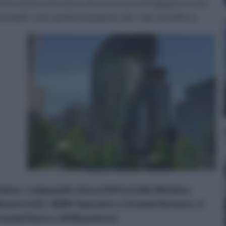
menti di base di statica, di sicurezza e di ingegneria che
nibili come quella di qualsiasi altro tipo di edificio.
ess, Campanello Senza Fili Portatile Wireless
dicatori LED, 300M Operativo a Grande Distanza, 4
rasmettitore e 2X Ricevitore)