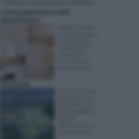
Pagine più visitate di questa settimana
Come progettare un mini
appartamento
Quando ci troviamo
di fronte all'esigenza
di progettare ed
arredare un mini
appartamento,
occorre valutare
innanzitutto il bu ...
new towns
Le new town, anche
apostrofate come
città giardino, sono
sorte in Inghilterra, a
metà del
millenovecento, con
uno scopo ben p ...