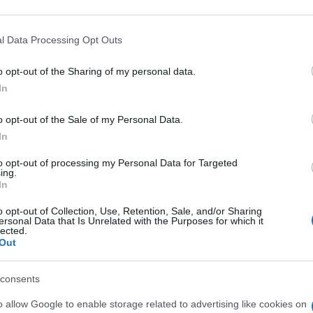
olte in cui si sono iniziati a progettare edifici
articipants that may further disclose it to other third parties.
 anni fa. Perché i primo germe di edilizia sostenibile
 that this website/app uses one or more Google services and may gath
l Data Processing Opt Outs
o al 1970 in concomitanza, non certo per caso, con le
including but not limited to your visit or usage behaviour. You may click 
 to Google and its third-party tags to use your data for below specifi
nergetico e alla cosiddetta crisi energetica.
o opt-out of the Sharing of my personal data.
ogle consent section.
In
le
costruire sostenibile
o opt-out of the Sale of my Personal Data.
In
to opt-out of processing my Personal Data for Targeted
ing.
In
o opt-out of Collection, Use, Retention, Sale, and/or Sharing
ersonal Data that Is Unrelated with the Purposes for which it
lected.
Out
Oggi spesso molti parlano
consents
lare
di costruire sostenibile o,
le,
per lo meno, provano a
o allow Google to enable storage related to advertising like cookies on