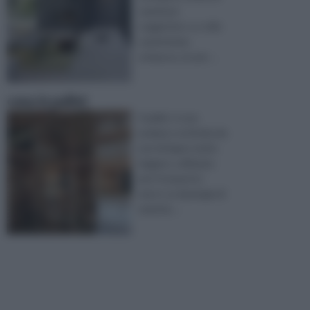
carattere
soggettivo. Lo stile
caratterizza
un’epoca, un per ...
casa in pallet
Il pallet, è una
pedana costituita da
assi di legno molto
leggero, utilizzata
per il trasporto
merci. La tipologia di
materia ...