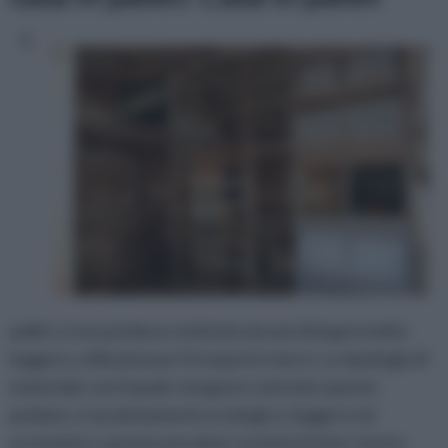
Il
pallet, è una pedana costituita da assi di legno molto
leggero, utilizzata per il trasporto merci. La tipologia di
materiale con il quale vengono costruite queste
pedane, è assolutamente ecologico, leggero ed
economico: queste peculiari caratteristiche, hanno