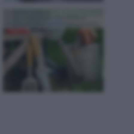
ATTREZZI DA GIARDINO
Picconi, rastrelli e vanghe: Tutti e tre questi
elementi sono indicati per la lavorazione del terren...