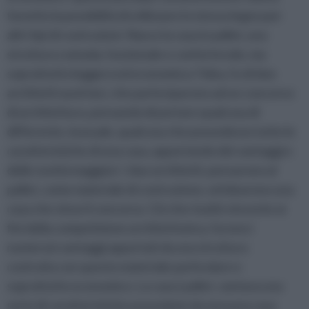
favorito la possibilità di utilizzare lo stesso legno per
altri tipi di costruzioni. Nasce la casa in pallet, una
struttura comoda, funzionale e confortevole, ma
soprattutto leggera ed economica: l’idea, fu di due
architetti austriaci, che parteciparono ad un concorso
di architettura, pensando di portare qualcosa di
differente, inusuale, qualcosa che possedesse tutte le
caratteristiche di una casa, apportando dei vantaggi e
delle novità maggiori. I due architetti, pensarono al
pallet, come materiale di costruzione, ed idearono una
casa che vinse il concorso. Ciò che risultò vincente ai
fini della competizione architettonica, furono i
numerosi vantaggi apportati da una struttura
costruita con questo materiale particolare e
soprattutto economico. La casa i pallet, vantava una
serie di caratteristiche possedute da nessuna casa