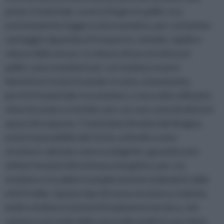
prima: il materiale, ovvero il legno in pallet, era
estremamente leggero ed economico, per cui il primo
vantaggio riguardava il trasporto, comodo, rapido e
veloce dello stesso. Le misure di una struttura in
pallet, sono standard, per cui risultano essere
identiche in tutto il mondo; il costo, è bassissimo,
perché il materiale è economico, e una volta utilizzato,
viene bruciato o riciclato, per cui, non costa di ulteriori
spese di trasporto. Trattandosi di materiali di legno,
esiste la possibilità del riciclo, ed inoltre sono
strutture valutate come ecologiche; garantiscono
ottime funzioni del sistema energetico, per cui,
tendono a riscaldarsi semplicemente isolando il caldo
ed il freddo. Questo tipo di nuova struttura, è dotata
inoltre di diversi sistemi di isolamento termico, che
variano a seconda della zona nella quale la casa viene