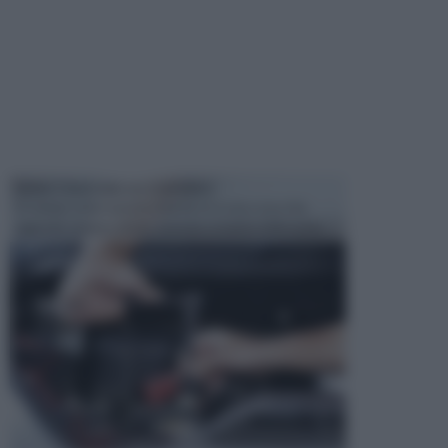
MANUTENZIONE AUTOMOBILE
In tempi come questi, il fai da te è una cosa che
aggrada sempre di piu, quando si tratta della prop...