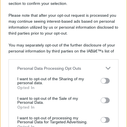
section to confirm your selection.
©2026 - rifaidate.it - p.iva 03338800984
Privacy
Pubblicità
Please note that after your opt-out request is processed you
may continue seeing interest-based ads based on personal
information utilized by us or personal information disclosed to
third parties prior to your opt-out.
You may separately opt-out of the further disclosure of your
personal information by third parties on the IABâ€™s list of
downstream participants.
Personal Data Processing Opt Outs
This information may also be disclosed by us to third parties
on the IABâ€™s List of Downstream Participants that may
I want to opt-out of the Sharing of my
further disclose it to other third parties.
personal data.
Opted In
Please note that this website/app uses one or more Google
services and may gather and store information including but
I want to opt-out of the Sale of my
Personal Data.
not limited to your visit or usage behaviour. You may click to
Opted In
grant or deny consent to Google and its third-party tags to
use your data for below specified purposes in below Google
I want to opt-out of processing my
consent section.
Personal Data for Targeted Advertising.
Opted In