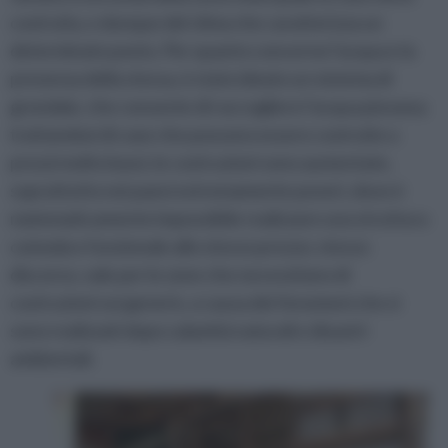
costruita, e dunque del clima che caratterizza un
determinato posto. Per quanto concerne l’acqua e la
presenza della stessa, è stato ideato un sistema di
grondaie, che consente di raccogliere l’acqua piovana;
trattandosi di case che possono essere costruite a
prezzi molto bassi, le costruzioni sono aumentate,
soprattutto nei paesi estremamente poveri, dove è
matematicamente impossibile realizzare una struttura
comoda e funzionale allo stesso prezzo; stesso
discorso, vale per le zone che necessitano di
costruzioni sui generis, a causa dei fenomeni che si
sono realizzati dopo calamità naturali e disastri
ambientali.