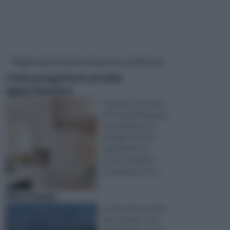
Pagine più visitate di questa settimana
Come progettare un mini
appartamento
Quando ci troviamo
di fronte all'esigenza
di progettare ed
arredare un mini
appartamento,
occorre valutare
innanzitutto il bu ...
new towns
Le new town, anche
apostrofate come