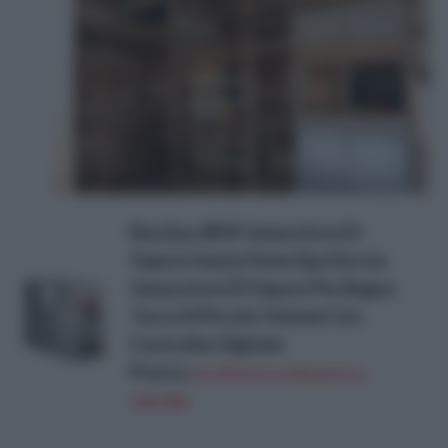
BuoQua 4KW Generatore Di
Vapore Sauna Home Spa Doccia
Generatore Di Vapore Per Bagno
Turco Di Piccolo Volume Con
Controller Digitale
Prezzo:
in offerta su Amazon a:
149,99€