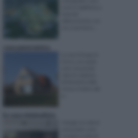
città giardino, sono
sorte in Inghilterra, a
metà del
millenovecento, con
uno scopo ben p ...
casa panoramica
La casa è il luogo di
ritrovo, uno spazio
unico che prende
valore in relazione
all’ubicazione della
stessa, al valore, alla
g ...
la casa minimalista
Il design e lo stile di
una location, sono
correlati a scelte di