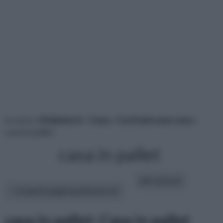
tu sei in :
rifaidate.it
»
Casa
»
Costruire una casa
»
casa in pallet
casa in pallet
altri articoli:
In questa pagina parleremo di :
casa in pallet: Casa in pallet