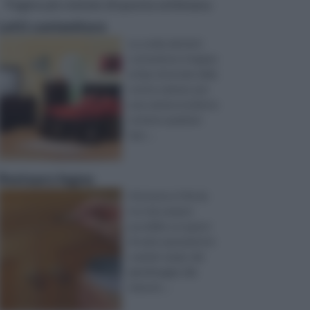
Pagine più visitate di questa settimana
Letti contenitore
La scelta dei letti
contenitore è legata
al tipo di arredo della
vostra camera; per
una camera moderna
va bene qualsiasi
tipo ...
Restauro legno
Attraverso il fai da
te è da sempre
possibile occuparsi
di varie operazioni in
svariati campi, dal
giardinaggio alla
manute ...