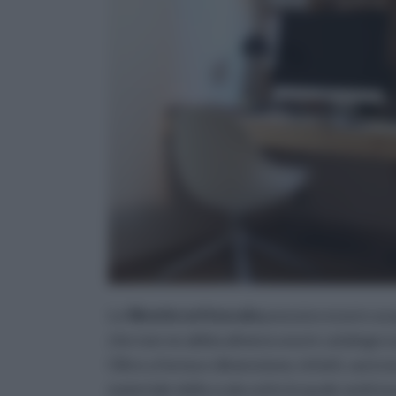
Le
librerie sottoscala
possono essere acqu
che non ne abbia almeno una in catalogo e 
Oltre a forma e dimensione, infatti, sarà ne
materiale della scala sotto la quale andrà po