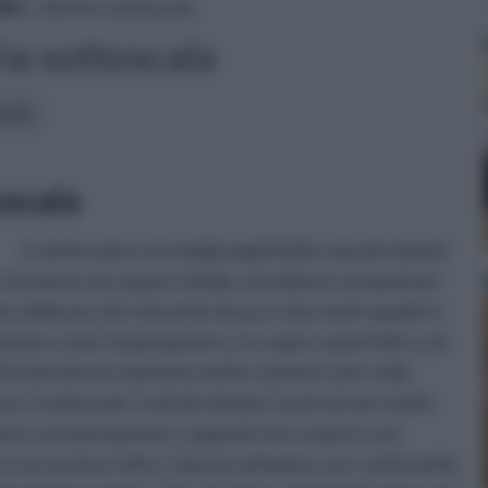
ili
» Libreria sottoscala
ia sottoscala
icoli:
oscala
Il sottoscala è uno degli angoli della casa più temuti
ricavarne uno spazio vivibile, arredatori e proprietari
o delle piccole stanzette di uno o due metri quadri in
o comune come l'aspirapolvere, le scope e quant'altro, ed
 tratta di una soluzione molto comune e per nulla
a. Il sottoscala "a mò di stanzino" può tornare molto
orre esclusivamente i cappotti e le scarpe in uso
tra un'uscita e l'altra. Questa soluzione, per carità molto