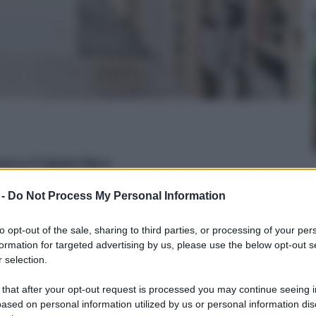
ra a 5 ripiani, Nero
n a: 69,99€
 -
Do Not Process My Personal Information
to opt-out of the sale, sharing to third parties, or processing of your per
formation for targeted advertising by us, please use the below opt-out s
 selection.
do e come è possibile installarla
 that after your opt-out request is processed you may continue seeing i
ased on personal information utilized by us or personal information dis