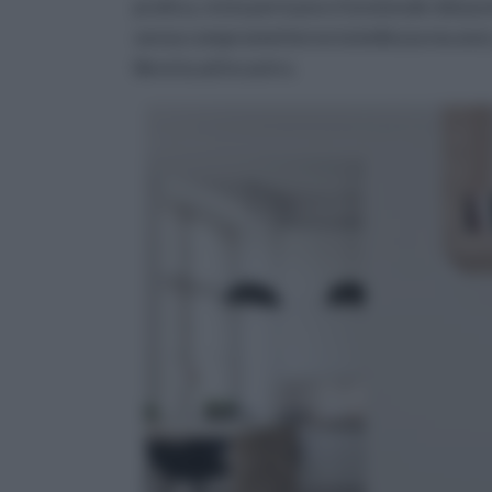
pratica, resta però poco funzionale dal punt
senza comprometterne la bellezza ma anzi,
libreria ad incastro.