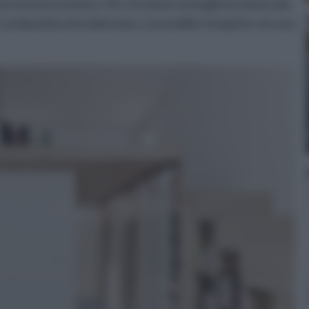
o di vista estetico. Per sfruttare al meglio il sottoscala
 andandola ad evidenziare, è possibile riempirlo con una