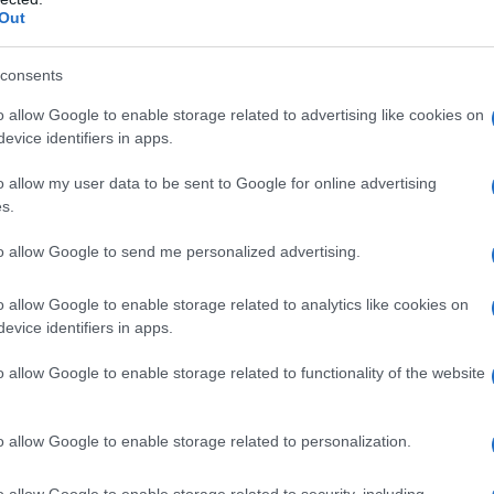
Out
bricate, perfette per incastonarsi soprattutto al di sotto
 hanno dimensioni e altezze standard), ma anche
consents
li di dimensioni e forme differenti da sovrapporre e
o allow Google to enable storage related to advertising like cookies on
oprie pareti composte da scaffali incastonati sulla base
evice identifiers in apps.
ferenze.
 andare ad occupare gli spazi più angusti, come ad
o allow my user data to be sent to Google for online advertising
s.
e a chiocciola o dalle scale a ridosso degli angoli, ma
non in muratura, che possono avere dimensioni e forme
to allow Google to send me personalized advertising.
te di mobili disegnati per potersi adattare con una certa
o allow Google to enable storage related to analytics like cookies on
evice identifiers in apps.
iugamani in Acciaio Inox da Appendere sopra la
o allow Google to enable storage related to functionality of the website
n a: 15,99€
o allow Google to enable storage related to personalization.
o allow Google to enable storage related to security, including