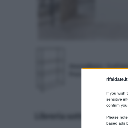
AmazonBasics - Scaffalatu
Prezzo:
in offerta su Amazo
rifaidate.it
If you wish 
sensitive in
confirm your
Libreria sottoscala quan
Please note
based ads b