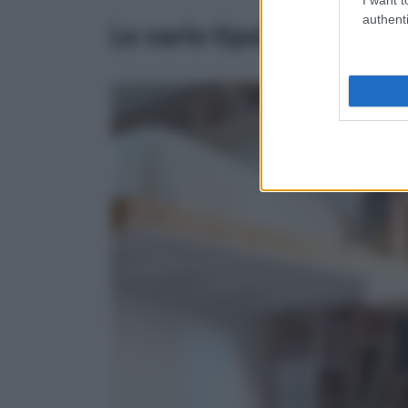
authenti
Le varie tipologie di libr