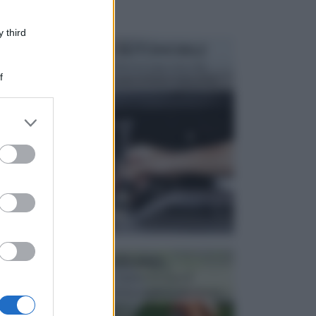
 third
MANUTENZIONE AUTOMOBILE
In tempi come questi, il fai da te è una cosa che
f
aggrada sempre di piu, quando si tratta della prop...
er and store
to grant or
ed purposes
ATTREZZI DA GIARDINO
Picconi, rastrelli e vanghe: Tutti e tre questi
elementi sono indicati per la lavorazione del terren...