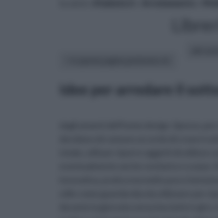
tu sei in :
rifaidate.it
»
Arredamento
»
Mob
Librer
altri art
In questa pagina parleremo di :
Idee per arredare il sott
dagli amanti dell'home design. Spesso, per 
decidono di comune accordo di crearvi sott
totale, utili per riporre oggetti di utilizz
eventualmente anche vestiario e scarpe. Si
innovativa, pratica ma molto poco fantasios
utile come guardaroba da utilizzare per rip
durante la giornata senza lasciarle in giro, 