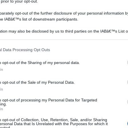
 prior to your opt-out.
rately opt-out of the further disclosure of your personal information by
the IABâ€™s list of downstream participants.
tion may also be disclosed by us to third parties on the IABâ€™s List o
articipants that may further disclose it to other third parties.
 that this website/app uses one or more Google services and may gath
l Data Processing Opt Outs
including but not limited to your visit or usage behaviour. You may click 
 to Google and its third-party tags to use your data for below specifi
o opt-out of the Sharing of my personal data.
ogle consent section.
In
o opt-out of the Sale of my Personal Data.
In
to opt-out of processing my Personal Data for Targeted
ing.
In
o opt-out of Collection, Use, Retention, Sale, and/or Sharing
ersonal Data that Is Unrelated with the Purposes for which it
essere generalmente installata più o meno in qualsiasi
lected.