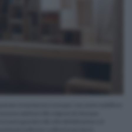
istate ormai davvero ovunque: non esiste mobilificio
possono adattarsi alle esigenze di chiunque.
cessario guardare allo stile dell'abitazione e al
sizionata la libreria. La libreria non dovrà