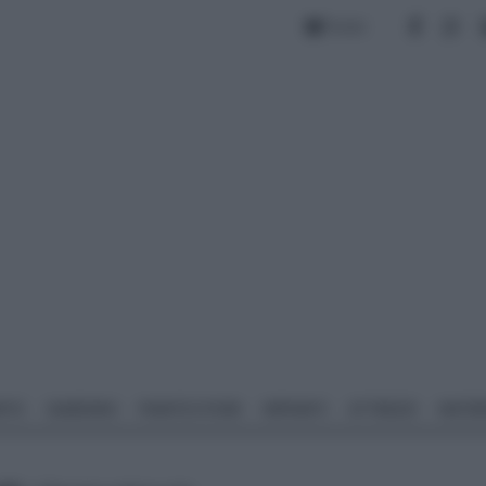
Forum
NTO
GIARDINO
PIANTE E FIORI
IMPIANTI
ATTREZZI
MATERI