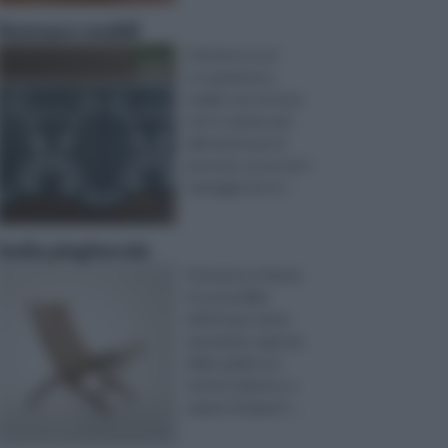
Restauro mobili
Il fai da te è un’
occupazione,o
meglio una tecnica,
che è sempre più
allettante per le
persone, un po’ per i
vantaggi che of ...
Sedia pieghevole
Attraverso il fai da
te è possibile
effettuare tante
operazioni, ognuna
delle quali in un
settore diverso, e
capace di apport ...