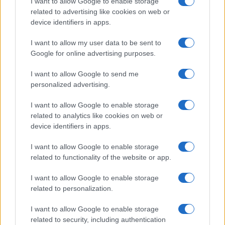
I want to allow Google to enable storage
related to advertising like cookies on web or
device identifiers in apps.
I want to allow my user data to be sent to
Google for online advertising purposes.
I want to allow Google to send me
personalized advertising.
I want to allow Google to enable storage
related to analytics like cookies on web or
device identifiers in apps.
I want to allow Google to enable storage
related to functionality of the website or app.
I want to allow Google to enable storage
related to personalization.
I want to allow Google to enable storage
related to security, including authentication