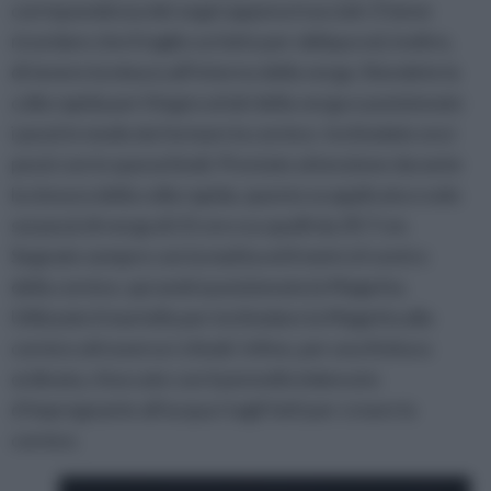
corrispondenza dei segni appena tracciati. È bene
ricordare che il taglio va fatto per obliquo ed, inoltre,
di tenere la misura all’interno della verga. Stendete la
colla rapida per il legno ai lati della verga e posizionate
i pezzi in modo da formare la cornice. Inchiodate ora i
pezzi con lo sparachiodi. Prestate attenzione durante
la stesura della colla rapida, questa va applicata o solo
sui pezzi di verga di 21 cm o su quelli da 29,7 cm.
Segnate sempre con la matita ed il metro il centro
della cornice, qui andrà posizionata la Magetta.
Utilizzate il martello per inchiodare la Magetta alla
cornice attraverso i chiodi. Infine, per una finitura
ordinata, ritoccate con il pennello imbevuto
d’impregnante all’acqua i tagli fatti per creare la
cornice.