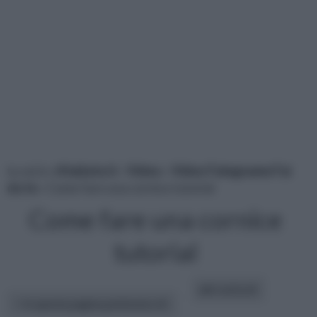
tu sei in :
rifaidate.it
»
Video
»
Video Falegname Fai
da te
» Come fare una cornice tutorial
Come fare una cornice
tutorial
altri articoli:
In questa pagina parleremo di :