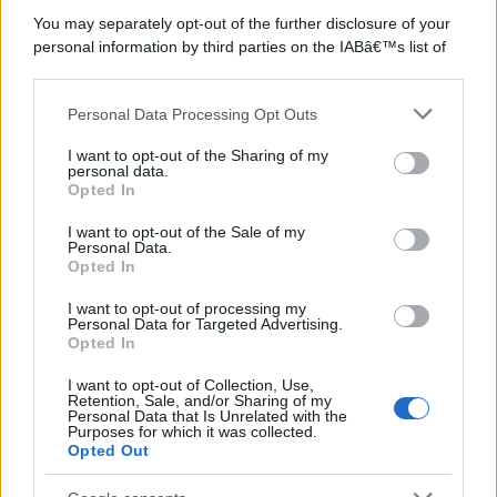
©2026 - rifaidate.it - p.iva 03338800984
You may separately opt-out of the further disclosure of your
Privacy
Pubblicità
personal information by third parties on the IABâ€™s list of
downstream participants.
Personal Data Processing Opt Outs
This information may also be disclosed by us to third parties
on the IABâ€™s List of Downstream Participants that may
I want to opt-out of the Sharing of my
further disclose it to other third parties.
personal data.
Opted In
Please note that this website/app uses one or more Google
services and may gather and store information including but
I want to opt-out of the Sale of my
Personal Data.
not limited to your visit or usage behaviour. You may click to
Opted In
grant or deny consent to Google and its third-party tags to
use your data for below specified purposes in below Google
I want to opt-out of processing my
consent section.
Personal Data for Targeted Advertising.
Opted In
I want to opt-out of Collection, Use,
Retention, Sale, and/or Sharing of my
Personal Data that Is Unrelated with the
Purposes for which it was collected.
Opted Out