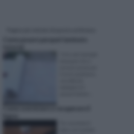
Pagine più visitate di questa settimana
Come posare parquet laminato
tutorial
Tra le varie tipologie
di parquet che si
possono posare per
il vostro pavimento,
una delle più
impiegate è il
parquet laminat ...
Come sverniciare e recuperare il
legno
Per sverniciare il
legno, per esempio