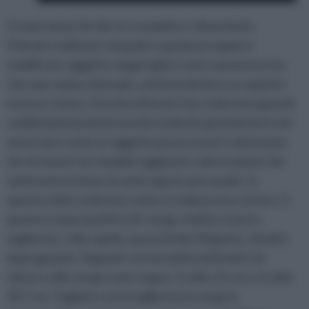
Creare lavori fai-da-te è semplice e divertente.
Potrete realizzare simpatici capolavori oppure
modificare oggetti, magari già in vostro possesso ma
che non vi piacciono più, conferendo loro un aspetto
nuovo e vivace. Si tratta di lavori che vi daranno grandi
soddisfazioni poiché avrete modo di sperimentarvi ed
osservare come un oggetto possa essere valorizzato
da voi stessi con semplici aggiunte o decorazioni che
varieranno in base al vostro gusto personale. In
questo video vedremo come si realizza una cornice. A
questo scopo munitevi di: verga, matita e metro,
taglierina, colla rapida, sparachiodi, Magetta, chiodi e
impregnante. Segnate con la matita ed il metro le
misure sulla verga come segue: 2 volte 21 cm e 2 volte
29,7 cm. Tagliate con la taglierina la verga in