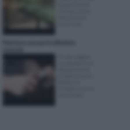
bisogno di essere
rinnovate con una
mano di vernice,
perciò in que ...
Montare una porta blindata
tutorial
Per dare maggiore
sicurezza alla vostra
abitazione potete
installare una porta
blindata che
dovrebbe essere un
ostacolo piutt ...