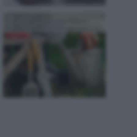
ATTREZZI DA GIARDINO
Picconi, rastrelli e vanghe: Tutti e tre questi
elementi sono indicati per la lavorazione del terren...