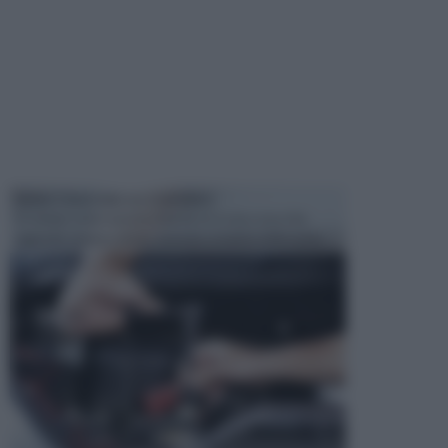
MANUTENZIONE AUTOMOBILE
In tempi come questi, il fai da te è una cosa che
aggrada sempre di piu, quando si tratta della prop...