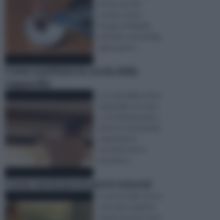
di una vecchia
cornice, avete
bisogno di liquido
antitarlo, una siringa,
sgrassatore, ...
Come sostituire la corda della
tapparella
La corda della vostra
tapparella si è rotta
o non funziona più a
dovere? Sostituitela
seguendo le
istruzioni che vi
forniremo ...
Come verniciare le porte tutorial
Le porte delle vostre
case dopo qualche
tempo possono aver