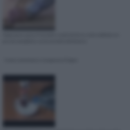
Segui passo passo il tutorial e scopri anche tu come realizzare un
piccolo armadietto con le tecniche del fai da te
Come sverniciare e recuperare il legno