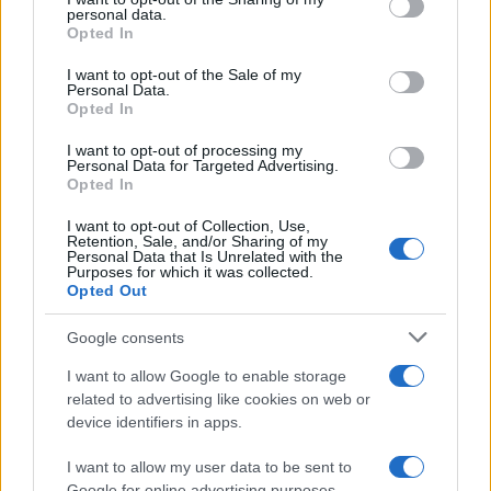
further disclose it to other third parties.
personal data.
Opted In
Please note that this website/app uses one or more Google
services and may gather and store information including but
I want to opt-out of the Sale of my
Personal Data.
not limited to your visit or usage behaviour. You may click to
Opted In
grant or deny consent to Google and its third-party tags to
use your data for below specified purposes in below Google
I want to opt-out of processing my
consent section.
Personal Data for Targeted Advertising.
Opted In
I want to opt-out of Collection, Use,
Retention, Sale, and/or Sharing of my
Personal Data that Is Unrelated with the
Purposes for which it was collected.
Opted Out
Google consents
I want to allow Google to enable storage
related to advertising like cookies on web or
device identifiers in apps.
I want to allow my user data to be sent to
Google for online advertising purposes.