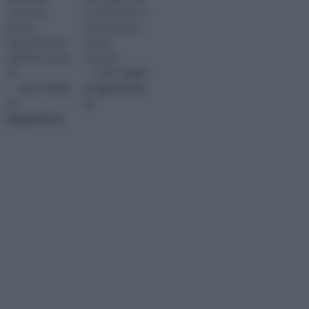
crearsi un
in commercio, e
piccolo
ovviamente in
laboratorio ed
natura,
allestirlo con gli
esistono
str
visita :
lavori
visita :
fai da
in legno fai da
te
te
falegnameria