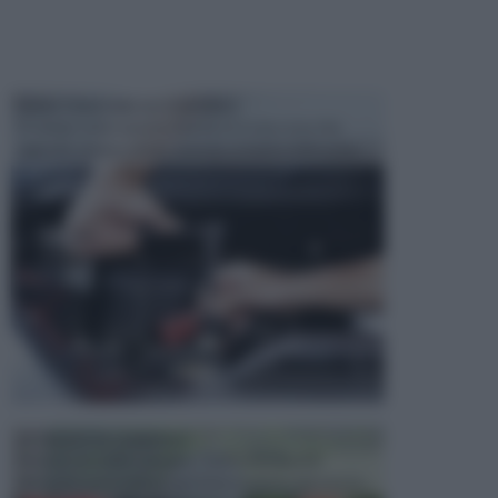
MANUTENZIONE AUTOMOBILE
In tempi come questi, il fai da te è una cosa che
aggrada sempre di piu, quando si tratta della prop...
ATTREZZI DA GIARDINO
Picconi, rastrelli e vanghe: Tutti e tre questi
elementi sono indicati per la lavorazione del terren...