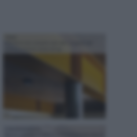
TRAVI
Il fai da te non consiste solo nell' occuparsi del
confezionamento di piccoli og...
CONTROSOFFITTI
Spesso, quando si edifica o si ristruttura una casa, si