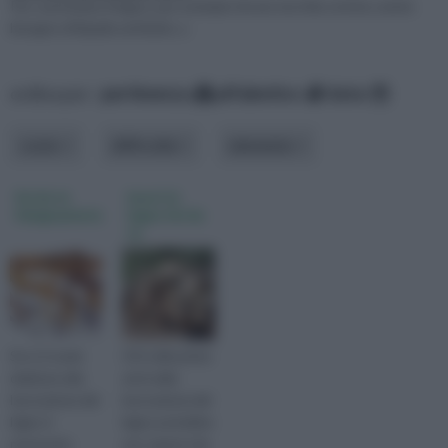
Per sverniciare il legno, per esempio di una vecchia cornice, avete
bisogno di liquido antitarlo, u
ordina per:
pertinenza
alfabetico
data
costo
difficoltà
elemento
fai da te
lavori in
falegnameria
legno fai da
te
Se ci si vuole
Chi è alle prime
dedicare alla
armi nella
lavorazione del
lavorazione del
legno è
legno potrebbe
necessario
non sapere che