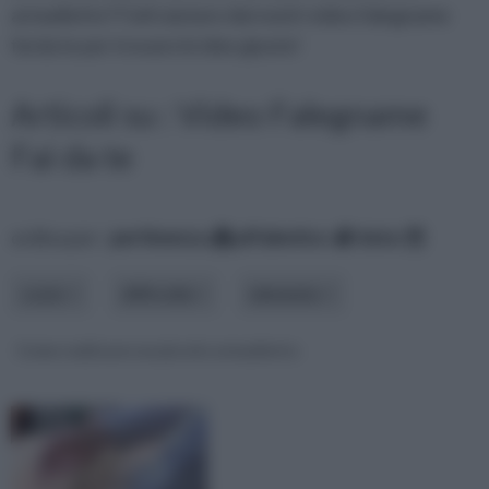
armadietto? Fatti aiutare dai nostri video falegname
fai da te per trovare le idee giuste!
Articoli su : Video Falegname
Fai da te
ordina per:
pertinenza
alfabetico
data
costo
difficoltà
elemento
Come realizzare un piccolo armadietto