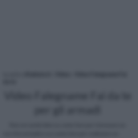
tu sei in :
rifaidate.it
»
Video
»
Video Falegname Fai
da te
Video Falegname Fai da te
per gli armadi
Stai cercando idee su come fare per rinnovare un
vecchio armadio o su come fare per realizzare un