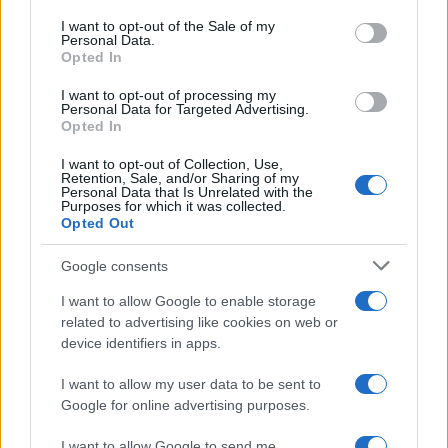
services and may gather and store information including but
I want to opt-out of the Sale of my
Personal Data.
not limited to your visit or usage behaviour. You may click to
Opted In
grant or deny consent to Google and its third-party tags to
use your data for below specified purposes in below Google
I want to opt-out of processing my
consent section.
Personal Data for Targeted Advertising.
Opted In
I want to opt-out of Collection, Use,
Retention, Sale, and/or Sharing of my
Personal Data that Is Unrelated with the
Purposes for which it was collected.
Opted Out
Google consents
I want to allow Google to enable storage
related to advertising like cookies on web or
device identifiers in apps.
I want to allow my user data to be sent to
Google for online advertising purposes.
I want to allow Google to send me