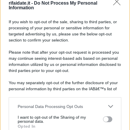
rifaidate.it -
Do Not Process My Personal
Information
©2026 - rifaidate.it - p.iva 03338800984
Privacy
Pubblicità
If you wish to opt-out of the sale, sharing to third parties, or
processing of your personal or sensitive information for
targeted advertising by us, please use the below opt-out
section to confirm your selection.
Please note that after your opt-out request is processed you
may continue seeing interest-based ads based on personal
information utilized by us or personal information disclosed to
third parties prior to your opt-out.
You may separately opt-out of the further disclosure of your
personal information by third parties on the IABâ€™s list of
downstream participants.
Personal Data Processing Opt Outs
This information may also be disclosed by us to third parties
on the IABâ€™s List of Downstream Participants that may
I want to opt-out of the Sharing of my
further disclose it to other third parties.
personal data.
Opted In
Please note that this website/app uses one or more Google