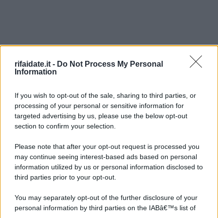
rifaidate.it -
Do Not Process My Personal
Information
©2026 - rifaidate.it - p.iva 03338800984
Privacy
Pubblicità
If you wish to opt-out of the sale, sharing to third parties, or
processing of your personal or sensitive information for
targeted advertising by us, please use the below opt-out
section to confirm your selection.
Please note that after your opt-out request is processed you
may continue seeing interest-based ads based on personal
information utilized by us or personal information disclosed to
third parties prior to your opt-out.
You may separately opt-out of the further disclosure of your
personal information by third parties on the IABâ€™s list of