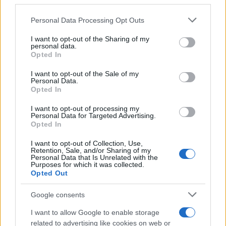
downstream participants.
Personal Data Processing Opt Outs
This information may also be disclosed by us to third parties
on the IABâ€™s List of Downstream Participants that may
I want to opt-out of the Sharing of my
further disclose it to other third parties.
personal data.
Opted In
Please note that this website/app uses one or more Google
services and may gather and store information including but
I want to opt-out of the Sale of my
Personal Data.
not limited to your visit or usage behaviour. You may click to
Opted In
grant or deny consent to Google and its third-party tags to
use your data for below specified purposes in below Google
I want to opt-out of processing my
consent section.
Personal Data for Targeted Advertising.
Opted In
I want to opt-out of Collection, Use,
Retention, Sale, and/or Sharing of my
Personal Data that Is Unrelated with the
Purposes for which it was collected.
Opted Out
Google consents
I want to allow Google to enable storage
related to advertising like cookies on web or