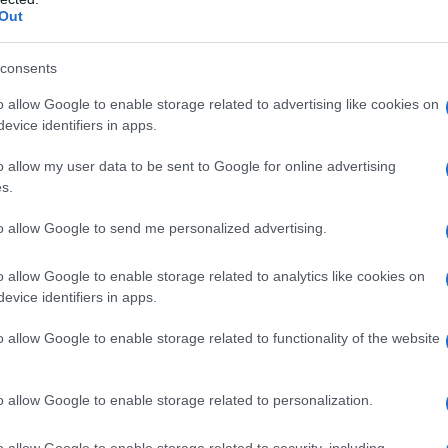
Out
consents
ltima tipologia introdotta sul mercato: si caratterizzano
o allow Google to enable storage related to advertising like cookies on
, cioè quella isolante e quella di sostegno. Sono
evice identifiers in apps.
atto di impiegare prodotti che garantiscono una rapida
o allow my user data to be sent to Google for online advertising
 si basa infatti sull'uso di casseforme a perdere
s.
ono autobloccanti e si installano facilmente, così si
to allow Google to send me personalized advertising.
ri metodi. Un esempio di cupola per vespaio aerato è
uttrice Pontarolo Energineering Spa: gli elementi
o allow Google to enable storage related to analytics like cookies on
stica rigenerata. Hanno un'altezza variabile, mentre le
evice identifiers in apps.
timetri: vanno collegati tra loro così da creare una
o allow Google to enable storage related to functionality of the website
fa una gettata in calcestruzzo così da avere una soletta
ipende dal carico che dovrà supportante. L'intercapedine
pilastrini devono avere un interasse di 56 centimetri.
o allow Google to enable storage related to personalization.
o allow Google to enable storage related to security, including