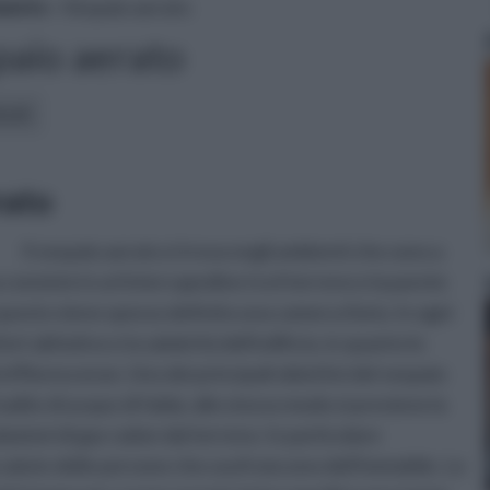
mento
» Vespaio aerato
paio aerato
icoli:
rato
Il vespaio aerato si trova negli ambienti che sono a
a consiste in un'intercapedine tra il terreno e la parete
 questo viene spesso definito una camera d'aria. In ogni
rt abitativo e la salubrità dell'edificio, in quanto lo
fflorescenze. Uno dei principali obiettivi del vespaio
risalite di acque di falda; allo stesso modo si previene la
azioni di gas radon dal terreno. In particolare
a salute delle persone che usufruiscono dell'immobile. Le