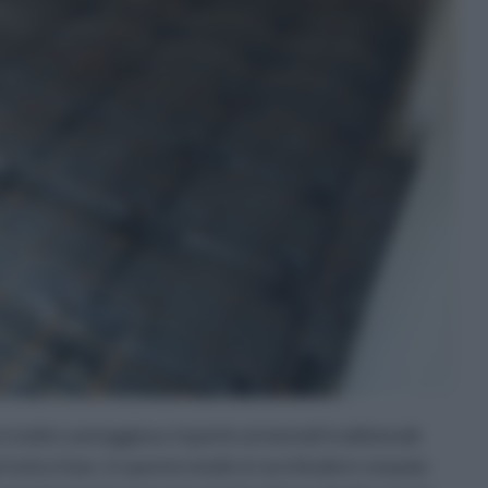
è molto vantaggioso rispetto ai metodi tradizionali:
 un'unica fase. In questo modo si racchiudere vespaio