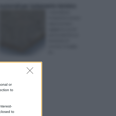
materiali per isolamento termico
I materiali per
l’isolamento termico
rappresentano
oggigiorno uno di
quei prodotti la cui
domanda è in
crescita. O meglio,
da ...
sonal or
ection to
nterest-
closed to