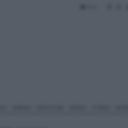
Forum
NTO
GIARDINO
PIANTE E FIORI
IMPIANTI
ATTREZZI
MATERI