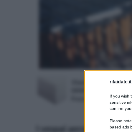
10 pezzi LASTRE POLIS
rifaidate.it
DENSITA' KG/MQ 15
If you wish 
Prezzo:
in offerta su Amaz
sensitive in
confirm your
Please note
I vespai aerati con cupo
based ads b