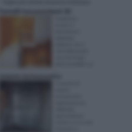
Pagine più visitate di questa settimana
Pannelli fonoassorbenti 3D
L'isolamento
acustico è
importante in
qualunque
ambiente, che si
tratti della propria
casa, di un luogo
aperto al pubblico op
...
Isolante termoacustico
Il concetto di
isolante
termoacustico
rappresenta una
validissima
opportunità per
risolvere con un solo
intervento e,