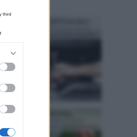
 third
MANUTENZIONE AUTOMOBILE
In tempi come questi, il fai da te è una cosa che
f
aggrada sempre di piu, quando si tratta della prop...
er and store
to grant or
ed purposes
ATTREZZI DA GIARDINO
Picconi, rastrelli e vanghe: Tutti e tre questi
elementi sono indicati per la lavorazione del terren...