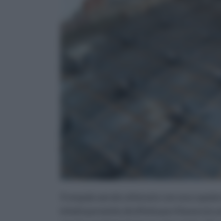
Il vespaio aerato ottenuto con una cupola 
infatti permette di effettuare il lavoro in