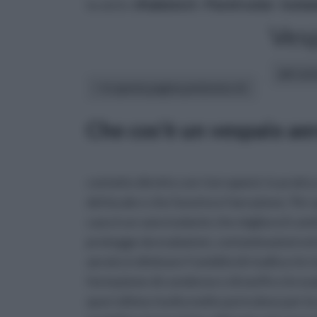
tu sei in :
rifaidate.it
»
Pareti solai
»
Isola
Ves
altri art
In questa pagina parleremo di :
Che cos'è un vespaio ae
contatto diretto con i terrapieni: in pratic
del locale e che favorisce l'aerazione. Per
caso è un vano isolante che migliora il comfo
protegge da esalazioni, contaminazioni ed e
aerato è eliminare l'umidità di risalita e le 
formazione di condense e di muffe e le esal
ques'ultimo risulta molto pericoloso per l