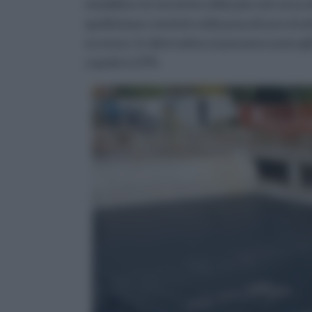
modalità e le tecniche utilizzate nel cors
quella base consiste nella posa di uno strat
eccesso. In alternativa si possono usare gli 
cupole in EPS.