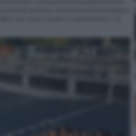
o del tempo per creare queste intercapedini sono tante:
o di ciottoli o pietrame calcareo che drenino l'umidità in
igloo, cioè casseri a perdere in materiali plastici, o le