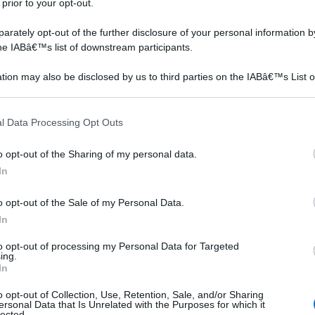
 prior to your opt-out.
rately opt-out of the further disclosure of your personal information by
the IABâ€™s list of downstream participants.
tion may also be disclosed by us to third parties on the IABâ€™s List o
articipants that may further disclose it to other third parties.
 that this website/app uses one or more Google services and may gath
l Data Processing Opt Outs
including but not limited to your visit or usage behaviour. You may click 
 to Google and its third-party tags to use your data for below specifi
o opt-out of the Sharing of my personal data.
ogle consent section.
In
o opt-out of the Sale of my Personal Data.
In
to opt-out of processing my Personal Data for Targeted
ing.
In
o opt-out of Collection, Use, Retention, Sale, and/or Sharing
ersonal Data that Is Unrelated with the Purposes for which it
lected.