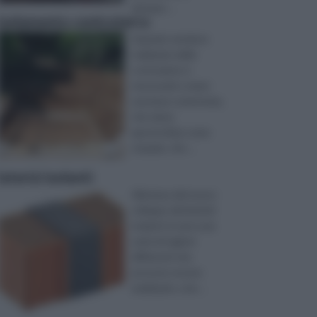
dunque ...
isolamento controterra
Quando vendono
realizzate delle
costruzioni, è
necessario creare
una base cementata,
che viene
apostrofata come
vespaio, che ...
laterizi isolanti
Alla base del nuovo
sviluppo dei laterizi
isolanti vi sono una
serie di ragioni
differenti che
possono essere
analizzate, com ...