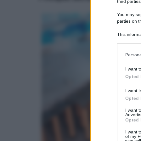
third parties
You may sepa
parties on 
This informa
Downstream P
Please note
Persona
information 
deny consent
I want t
in below Go
Opted 
I want t
Opted 
I want 
Advertis
Opted 
I want t
of my P
was col