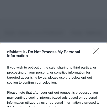
©2026 - rifaidate.it - p.iva 03338800984
Privacy
Pubblicità
rifaidate.it -
Do Not Process My Personal
Information
If you wish to opt-out of the sale, sharing to third parties, or
processing of your personal or sensitive information for
targeted advertising by us, please use the below opt-out
section to confirm your selection.
Please note that after your opt-out request is processed you
may continue seeing interest-based ads based on personal
information utilized by us or personal information disclosed to