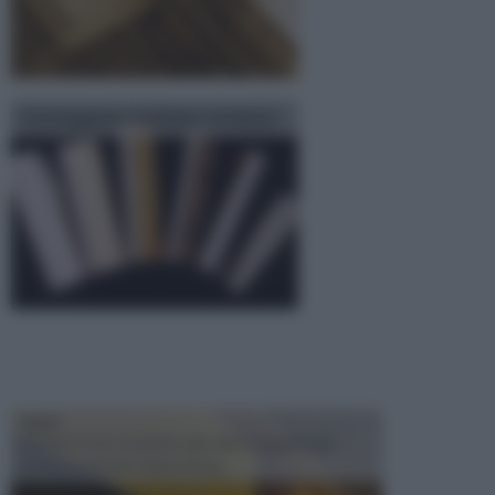
Cartongesso isolante termico
TRAVI
Il fai da te non consiste solo nell' occuparsi del
confezionamento di piccoli og...