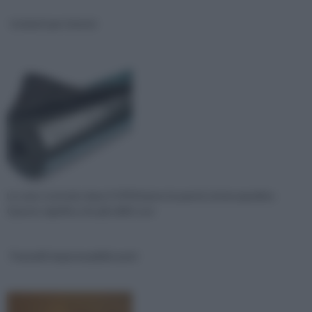
Isolanti per interni
Le case costruite dopo il 1950 hanno le pareti a intercapedine.
Questo significa che gli edifici son
Pannelli impermeabilizzanti