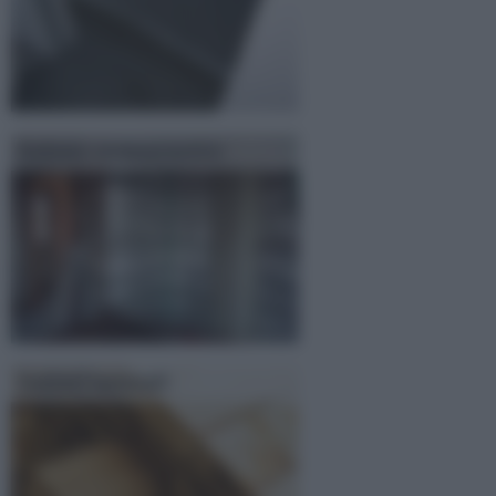
Isolante termoacustico
Isolanti naturali