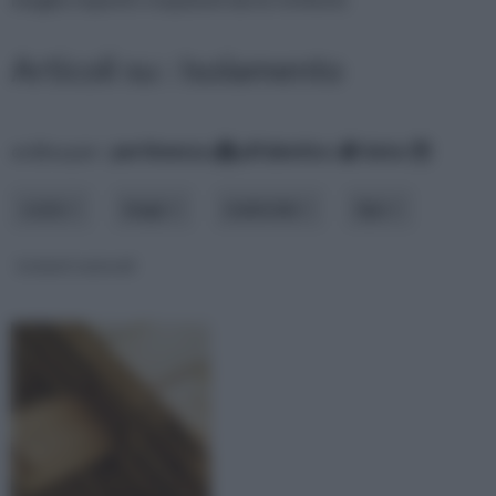
Articoli su : Isolamento
ordina per:
pertinenza
alfabetico
data
costo
luogo
materiale
tipo
Isolanti naturali