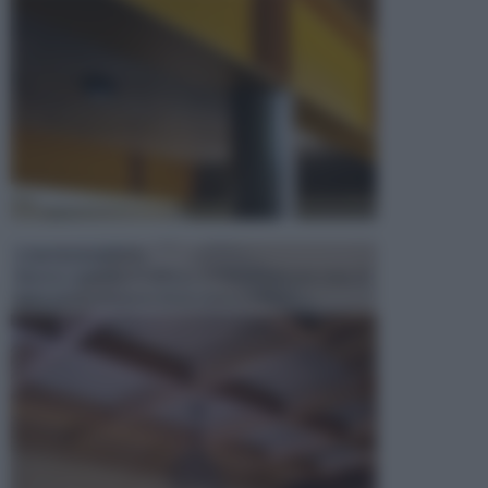
CONTROSOFFITTI
Spesso, quando si edifica o si ristruttura una casa, si
opta per la creazione di un controsoffitto. ...