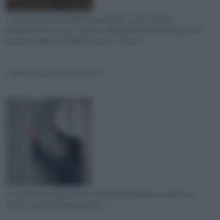
In questo articolo di rifaidate.it potrete trovare tutte le
informazioni che state cercando sugli isolanti naturali. Quali sono?
Quando vengono utilizzati? Quanto costano?
isolamento acustico fai da te
La qualità di un ambiente è strettamente legata al concetto di
confort: la funzionalità, la praticit