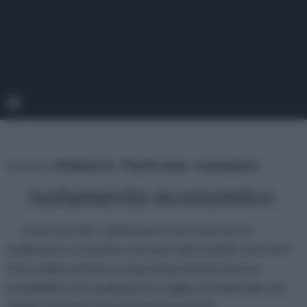
tu sei in :
rifaidate.it
»
Pareti solai
»
Isolamento
Isolamento economico
Come fare per coibentare la tua casa con un
isolamento economico che porti dei risultati concreti?
Entra nella sezione e scopri quali sono le diverse
possibilità tra le quali potrai scegliere il materiale che
meglio rispetti i requisisti da te richiesti.