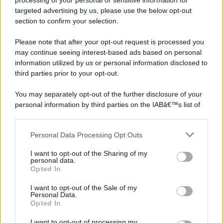
processing of your personal or sensitive information for
targeted advertising by us, please use the below opt-out
section to confirm your selection.
Please note that after your opt-out request is processed you
may continue seeing interest-based ads based on personal
information utilized by us or personal information disclosed to
third parties prior to your opt-out.
You may separately opt-out of the further disclosure of your
personal information by third parties on the IABâ€™s list of
downstream participants.
Personal Data Processing Opt Outs
This information may also be disclosed by us to third parties
on the IABâ€™s List of Downstream Participants that may
I want to opt-out of the Sharing of my
further disclose it to other third parties.
personal data.
Opted In
Please note that this website/app uses one or more Google
services and may gather and store information including but
I want to opt-out of the Sale of my
Personal Data.
not limited to your visit or usage behaviour. You may click to
Opted In
grant or deny consent to Google and its third-party tags to
use your data for below specified purposes in below Google
I want to opt-out of processing my