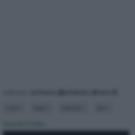
ordina per:
pertinenza
alfabetico
data
costo
luogo
materiale
tipo
Guarda il Video