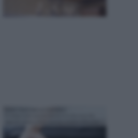
MANUTENZIONE AUTOMOBILE
In tempi come questi, il fai da te è una cosa che
aggrada sempre di piu, quando si tratta della prop...