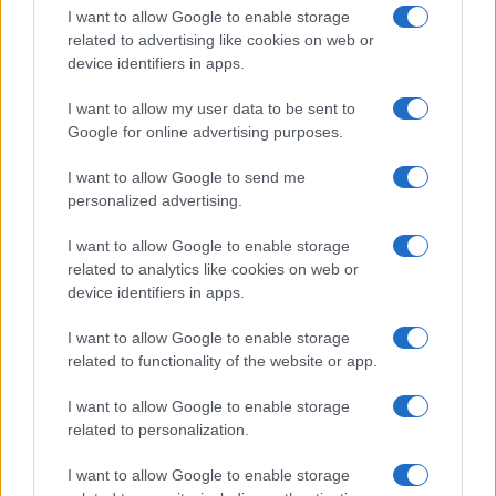
I want to allow Google to enable storage
related to advertising like cookies on web or
device identifiers in apps.
I want to allow my user data to be sent to
Google for online advertising purposes.
I want to allow Google to send me
personalized advertising.
I want to allow Google to enable storage
related to analytics like cookies on web or
device identifiers in apps.
I want to allow Google to enable storage
related to functionality of the website or app.
I want to allow Google to enable storage
related to personalization.
I want to allow Google to enable storage