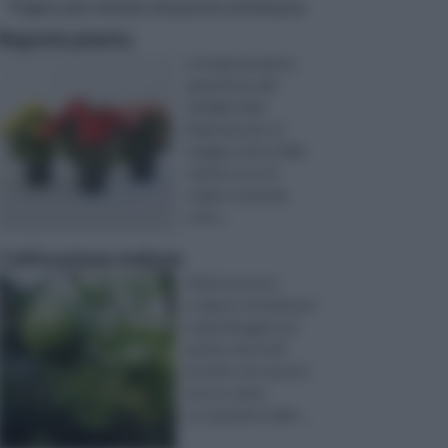
Pagine più visitate di questa settimana
Begonia pianta
La begonia pianta
appartiene alla
famiglia delle
Begoniaceae: la
maggior parte delle
varietà sono di
origine tropicale,
tutta ...
Coltivazione melone
Molte persone
scelgono di dedicarsi
al giardinaggio per
godere dei molti
benefici che questo
riesce a dare:
occupandosi delle ...