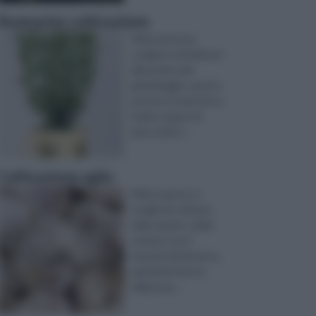
Rosmarino coltivazione
Molte persone
scelgono di dedicarsi
alla pratica del
giardinaggio: questo
perchè si tratta di un
hobby capace di
dare molti b ...
Coltivazione aglio
Molto spesso si
sceglie di coltivare
delle spezie o delle
verdure con il
metodo del fai da te,
quindi all' interno
della prop ...