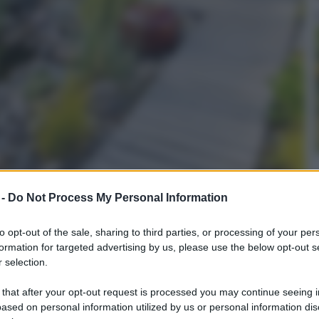
 -
Do Not Process My Personal Information
to opt-out of the sale, sharing to third parties, or processing of your per
formation for targeted advertising by us, please use the below opt-out s
 selection.
vo per prati con le infestanti a foglia larga in conf.
 that after your opt-out request is processed you may continue seeing i
on a: 44€
ased on personal information utilized by us or personal information dis