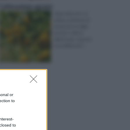
Coltivazione agrumi
Ogni volta che ci si
dedica a dei lavori di
fai da te3 si sceglie
di unire l' utile al
dilettevole, e questo
è possibile anch ...
sonal or
ection to
nterest-
closed to