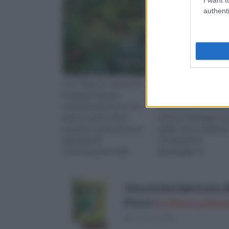
authenti
Con “fai da te” si possono
Chi si occupa di “fai da
intendere davvero
saprà sicuramente che,
tantissime pratiche. Con
le pratiche rispondenti
questo nome, infatti,
nome di “bricolage”, un
possono essere intese le
quelle “per eccellenza”
operazioni di
sicuramente il
ristrutturazione della
giardinaggio. Il
propria casa, la creazione
giardinaggio è un' attiv
di prodotti di bigi...
mol...
Tetra Active Substrate, 
Prezzo:
in offerta su Amazo
(Risparmi 0,01€)