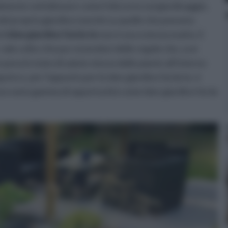
lmente sottolineare come il discorso sul giardinaggio,
 del proprio giardino nonchè su quelle che possono
ti
idee giardino fai da te
non è una scienza esatta. E
vale a dire che pur essendoci delle regole che, a un
ena lo stato di salute stesso delle piante all’interno
gusto e, per l’appunto per le idee giardino fai da te, è
 una vasta gamma di opportunità come idee giardino fai da