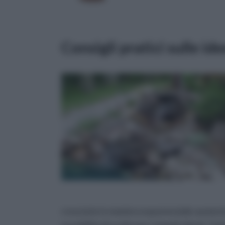
Consigli pratici sulle ide
cresciute in maniera esponenziale aument
possibilità di scelta per i singoli clienti. 