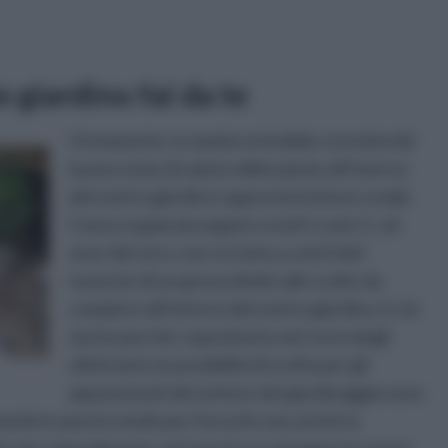
e giardino fai da te
Ovviamente, in maniera intuibile, la tutela del
buono stato di salute delle piante all’interno
del nostro giardino rappresenta bene o male
l’unica regola da seguire a tutti i costi. E, ad
onor del vero, non si tratta a conti fatti
neanche di un grosso limite alle scelte da
compiere all’interno del nostro giardino. E ciò
anche perché, soprattutto nel corso degli
ultimi anni, le possibilità di scelta per gli
appassionati del settore del giardinaggio sono
ando in questo modo per forza di cose anche la
Tutto sta, naturalmente, nel riuscire a coniugare le nostre