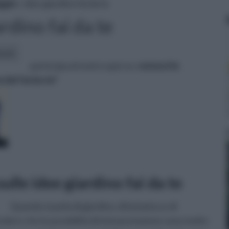
ggio
» idee giardino fai da te
rdino fai da te
icoli:
partecipa al nostro quiz su:
conosci le
 del fai da te?
ulle idee giardino fai da te
Quando si parla di giardino, di botanica e di
dere che le possibilità di interpretazione sono molto