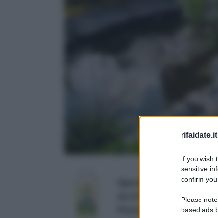
rifaidate.it
If you wish 
sensitive in
confirm your
Spectro Diserbante Seletti
da 1 lt
Please note
Prezzo:
in offerta su Amaz
based ads b