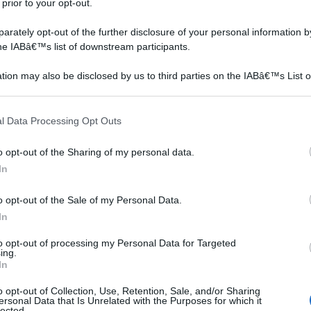
 prior to your opt-out.
rately opt-out of the further disclosure of your personal information by
the IABâ€™s list of downstream participants.
pali delle idee giardino fai da te
tion may also be disclosed by us to third parties on the IABâ€™s List o
articipants that may further disclose it to other third parties.
 that this website/app uses one or more Google services and may gath
l Data Processing Opt Outs
including but not limited to your visit or usage behaviour. You may click 
 to Google and its third-party tags to use your data for below specifi
o opt-out of the Sharing of my personal data.
ogle consent section.
In
o opt-out of the Sale of my Personal Data.
In
to opt-out of processing my Personal Data for Targeted
ing.
In
o opt-out of Collection, Use, Retention, Sale, and/or Sharing
ersonal Data that Is Unrelated with the Purposes for which it
lected.