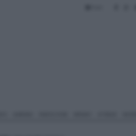
Forum
NTO
GIARDINO
PIANTE E FIORI
IMPIANTI
ATTREZZI
MATERI