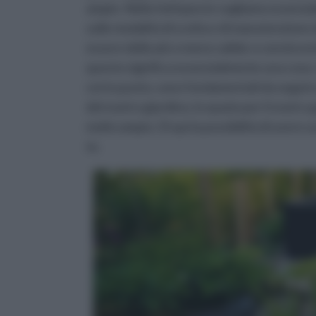
ampie. Nella fattispecie vogliamo essenzia
sulle modalità di scelta e di manutenzione
essere delle più o meno valide o convincen
questo significa essenzialmente una cosa: 
certo punto, sono fondamentali da seguire p
del nostro giardino, lo spazio per il nostro 
molto ampio. Di qui la possibilità di avere
te.