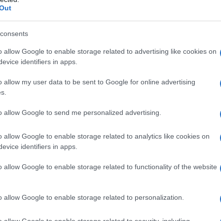
Out
idata ormai da lungo tempo, procediamo con ordine e
consents
ti di base che più potrebbero esserci di aiuto e di
o allow Google to enable storage related to advertising like cookies on
tema di idee giardino fai da te, una riflessione la nostra
evice identifiers in apps.
sa delle sempre pressanti e tassative motivazioni di
o allow my user data to be sent to Google for online advertising
re e comunque sufficientemente chiara ed esauriente
s.
ti il primo vero ed e unico discrimine da fare e da tenere
to allow Google to send me personalized advertising.
o di idee giardino fai da te è quello della salute delle
sfogo alla nostra creatività sul tema delle idee giardino
o allow Google to enable storage related to analytics like cookies on
on pregiudicherebbero il buon attecchimento delle piante
evice identifiers in apps.
o allow Google to enable storage related to functionality of the website
Piante da Giardino
Arredamento Giardino
o allow Google to enable storage related to personalization.
o allow Google to enable storage related to security, including