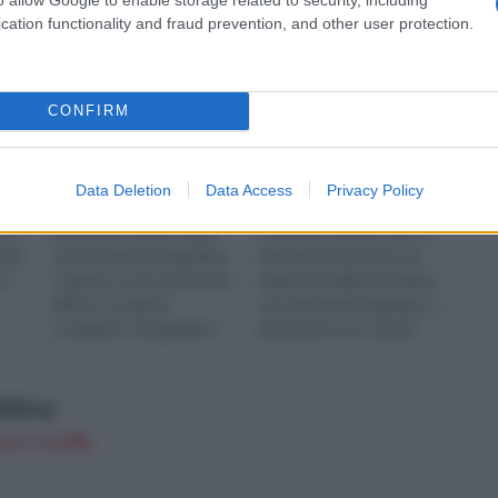
cation functionality and fraud prevention, and other user protection.
CONFIRM
 te”
Per chi si occupa di
Con il termine
Data Deletion
Data Access
Privacy Policy
 tra
giardinaggio è molto
“giardinaggio”, si
 al
importante sapere quali
intendono quella serie di
a di
sono le piante da giardino,
operazioni attraverso le
 è
o almeno conoscere le più
quali è possibile prendersi
diffuse. Le piante
cura del proprio giardino, o
cosiddette “da giardino”,
del proprio orto, quindi
ità
sono per lo più piante la
anche delle singole piante
cui sce...
che lo...
6000 ml
n a: 12,49€