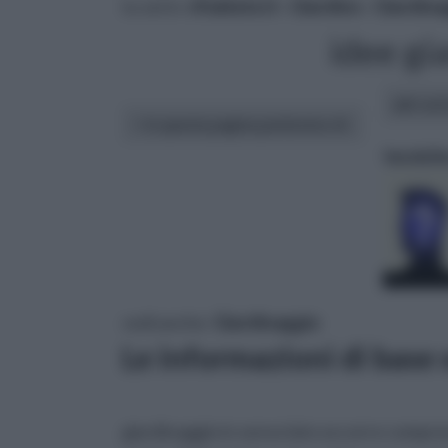
tu sei in :
rifaidate.it
»
Giardino
»
Giardina
idee gia
altri art
In questa pagina parleremo di :
tecniche
vedi anche:
Giardinaggio
Le informazioni di base s
giardinaggio in senso lato occorre compren