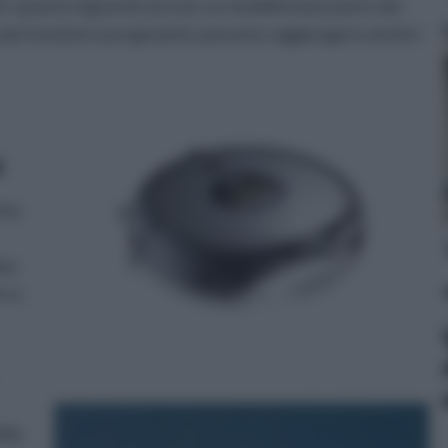
 Per quanto riguarda i prezzi, un modello base parte dai
on più funzioni e programmi, possono raggiungere anche i
a
cina
due
erra
ella