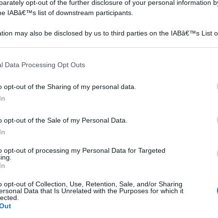
rately opt-out of the further disclosure of your personal information by
al modello e alle funzionalità che include. Generalmente,
the IABâ€™s list of downstream participants.
o, anche se il prezzo può salire fino ai 2500 euro. Prima
ivenditore la tipologia adatta alle caratteristiche
tion may also be disclosed by us to third parties on the IABâ€™s List o
articipants that may further disclose it to other third parties.
cina.
 that this website/app uses one or more Google services and may gath
l Data Processing Opt Outs
including but not limited to your visit or usage behaviour. You may click 
 to Google and its third-party tags to use your data for below specifi
o opt-out of the Sharing of my personal data.
ogle consent section.
In
o opt-out of the Sale of my Personal Data.
In
to opt-out of processing my Personal Data for Targeted
ing.
In
o opt-out of Collection, Use, Retention, Sale, and/or Sharing
ersonal Data that Is Unrelated with the Purposes for which it
lected.
Out