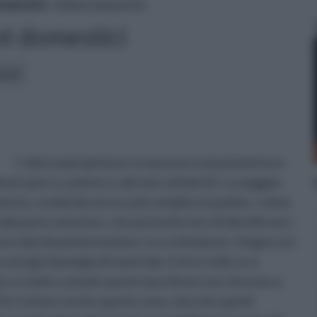
omestici
» Robot domestici
t domestici
icoli:
I robot aspirapolvere si muovono sul pavimento in
ti sporco, polvere e altri piccoli detriti. La maggior
amente, rendendo ancora più semplice la pulizia. I robot
ulla parte anteriore, che permette loro di identificare i
ersi tipi di pavimentazione, tra cui linoleum , il legno e la
d ogni tipologia di materiale, il che è utile se si
he se molto comodi, questi macchinari non riescono a
i. Per trattare anche queste zone, dovrete quindi