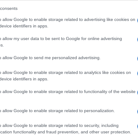
consents
o allow Google to enable storage related to advertising like cookies on
evice identifiers in apps.
polifunzionali per la pulizia
o allow my user data to be sent to Google for online advertising
s.
to allow Google to send me personalized advertising.
casa permettono di trattare diverse aree con metodologie
o allow Google to enable storage related to analytics like cookies on
 igienizzare tende, lavare i vetri e lucidare i pavimenti.
evice identifiers in apps.
mpo e denaro, assicurando alla casa una pulizia e
rando a fondo la sporcizia, sono un'ottima soluzione
o allow Google to enable storage related to functionality of the website
a polvere, in quanto non sarà a contatto diretto con
 per l'organismo. I dispositivi automatici di pulizia
o allow Google to enable storage related to personalization.
tronici che catturano i detriti e li raccolgono negli
un intervento manuale da parte dell'uomo.
o allow Google to enable storage related to security, including
cation functionality and fraud prevention, and other user protection.
i forma elicoidale. I vari supporti ed accessori per la