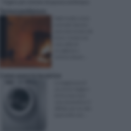
Pagine più visitate di questa settimana
Termoventilatore
Nelle fredde serate
invernali è davvero
piacevole tornare dal
lavoro, trovare una
casa calda ed
accogliente e
mettersi davant ...
Come usare la lavatrice
La maggioranza di
noi, di chi ci legge e
di chi scrive, ha in
casa una lavatrice. E’
difficile, per non dire
quasi molto raro ...