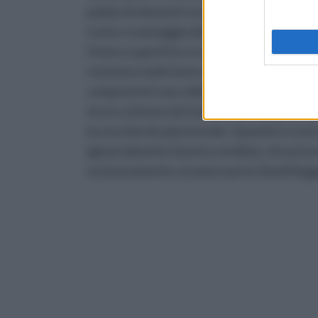
pulizia di elementi verticali come pareti e 
L'unico svantaggio dei robot aspiranti è 
l'intera superficie, in quanto si muovono 
resistono molto bene all'usura del tempo e
componenti sono delicate, è bene fare atte
sicuro, lontano da fonti dirette di luce e c
ha una durata pluriennale. Quando è scarica
(generalmente il punto vendita), che provve
esclusivamente un panno privo di peli leg