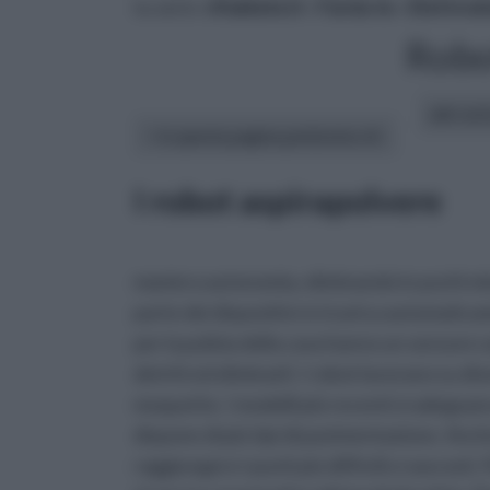
tu sei in :
rifaidate.it
»
Fai da te
»
Elettrod
Robo
altri art
In questa pagina parleremo di :
I robot aspirapolvere
maniera autonomia, eliminando in pochi minu
parte dei dispositivi si ricarica automatic
per la pulizia della casa hanno un sensore s
detriti ed eliminarli. I robot lavorano su div
moquette. I modelli più recenti si adeguano a
dispone di più tipi di pavimentazione. Anc
raggiungere i punti più difficili e nascost