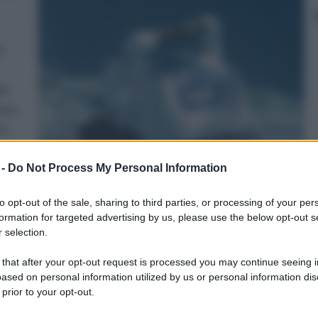
e
ti
ina,
no
con
 -
Do Not Process My Personal Information
 e
to opt-out of the sale, sharing to third parties, or processing of your per
formation for targeted advertising by us, please use the below opt-out s
 e
 selection.
 that after your opt-out request is processed you may continue seeing i
i di pulizia forniscono un modo efficace ed economico per
ased on personal information utilized by us or personal information dis
verle trattare manualmente con gli aspiratori manuali.
 prior to your opt-out.
rfettamente pulite con meno sostanze chimiche. Anche