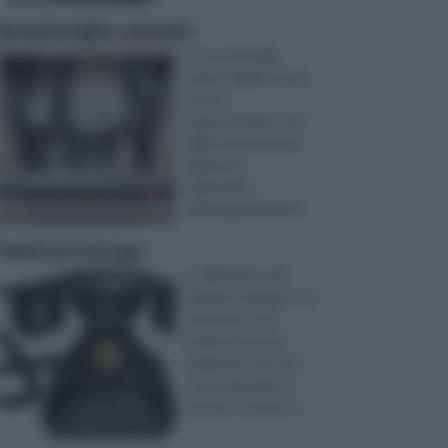
lavastoviglie consumi
I consumi della
lavastoviglie di casa
nostra
rappresentano una
delle questioni più
dibattute
nell’ambito
dell’organizzazione ...
Telefoni vintage
La diffusione dei
telefoni vintage è un
fenomeno che
merita di essere
analizzato con una
certa attenzione.
Perché si tratta d ...