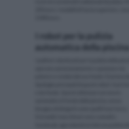
ricorrere ai metodi tradizionali di pulizia.
250 euro. I modelli di fascia superiore, c
2.000 euro.
I robot per la pulizia
automatica della piscin
I pulitori robotizzati per la pulizia della pis
operano autonomamente e spazzano via
polvere e residui dal suo fondo. Esistono 
tipologie principali di questi robot: fuori t
e da fondo. Questi ultimi percorrono in
automatico il fondo della piscina, senza
bisogno di dirigerli come quelli fuori terra.
Entrambi i macchinari sono comodi e
funzionali, agevolando la faticosa pulizia d