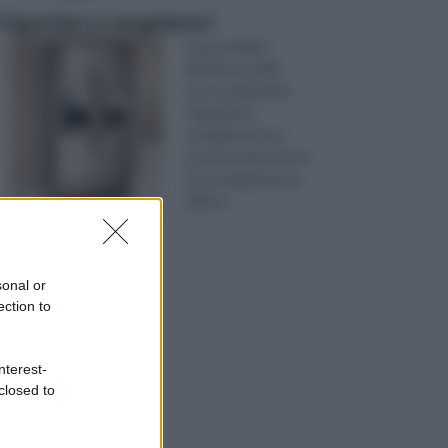
frigoriferi e congelatori
Senza dubbio
all’interno delle
nostre abitazioni
frigoriferi e
congelatori non
possono mancare. E,
di conseguenza, la
diffusi ...
sonal or
ection to
nterest-
closed to