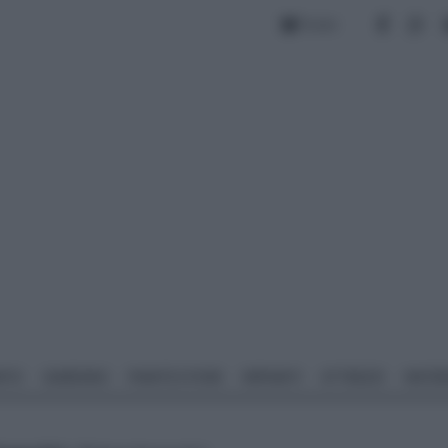
Forum
NTO
GIARDINO
PIANTE E FIORI
IMPIANTI
ATTREZZI
MATERI