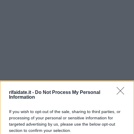
rifaidate.it -
Do Not Process My Personal
Information
©2026 - rifaidate.it - p.iva 03338800984
Privacy
Pubblicità
If you wish to opt-out of the sale, sharing to third parties, or
processing of your personal or sensitive information for
targeted advertising by us, please use the below opt-out
section to confirm your selection.