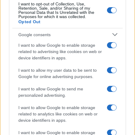
I want to opt-out of Collection, Use,
Retention, Sale, and/or Sharing of my
Personal Data that Is Unrelated with the
Purposes for which it was collected.
Opted Out
Google consents
I want to allow Google to enable storage
related to advertising like cookies on web or
device identifiers in apps.
I want to allow my user data to be sent to
Google for online advertising purposes.
I want to allow Google to send me
personalized advertising.
I want to allow Google to enable storage
related to analytics like cookies on web or
device identifiers in apps.
I want to allow Google to enable storage