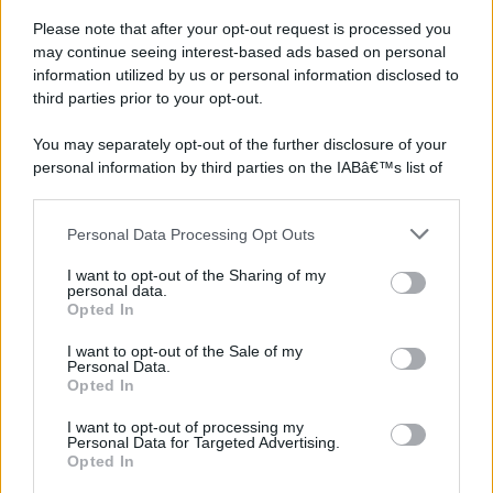
Please note that after your opt-out request is processed you
may continue seeing interest-based ads based on personal
information utilized by us or personal information disclosed to
third parties prior to your opt-out.
You may separately opt-out of the further disclosure of your
personal information by third parties on the IABâ€™s list of
downstream participants.
Personal Data Processing Opt Outs
This information may also be disclosed by us to third parties
on the IABâ€™s List of Downstream Participants that may
I want to opt-out of the Sharing of my
further disclose it to other third parties.
personal data.
Opted In
Please note that this website/app uses one or more Google
services and may gather and store information including but
I want to opt-out of the Sale of my
Personal Data.
not limited to your visit or usage behaviour. You may click to
Opted In
grant or deny consent to Google and its third-party tags to
use your data for below specified purposes in below Google
I want to opt-out of processing my
consent section.
Personal Data for Targeted Advertising.
Opted In