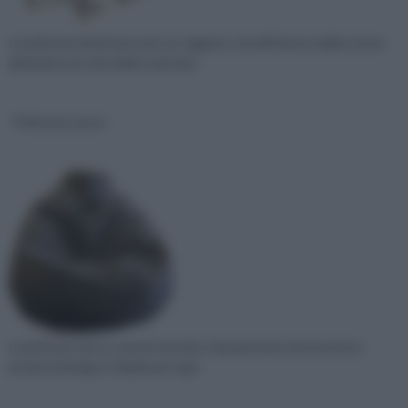
Le poltrone da lettura sono un oggetto che all’interno delle nostre
abitazioni non dovrebbe mai manc
Poltrona sacco
La poltrona sacco o pouf è da oltre cinquant'anni un’icona di un
arredo di design. È ideale per ogni