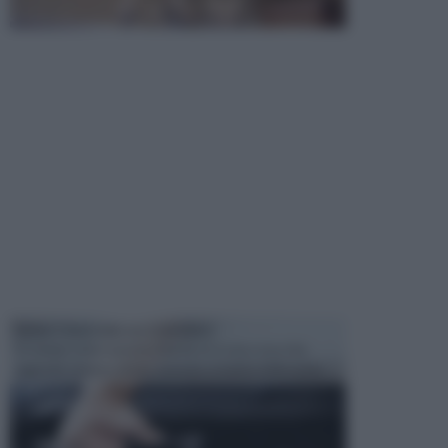
MANUTENZIONE AUTOMOBILE
In tempi come questi, il fai da te è una cosa che
aggrada sempre di piu, quando si tratta della prop...