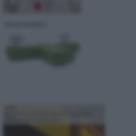
Divani modulari
TRAVI
Il fai da te non consiste solo nell' occuparsi del
confezionamento di piccoli og...