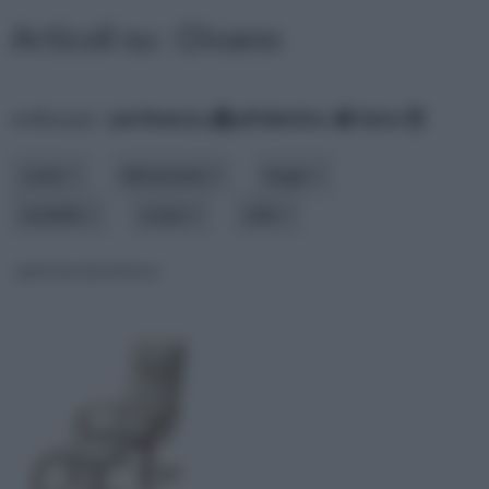
Articoli su : Divano
ordina per:
pertinenza
alfabetico
data
costo
dimensione
luogo
modello
scopo
stile
poltrone da lettura