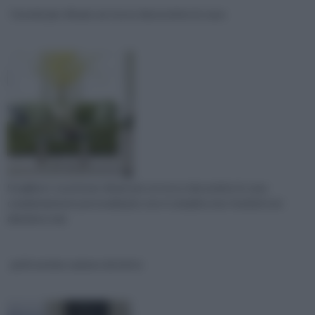
Cuscini per divani, un tocco decorativo in casa
Scegliere i cuscini per divani per un tocco decorativo in casa
completamente personalizzato non è semplice ma i risultati non
deludono mai.
poltroncine camera da letto