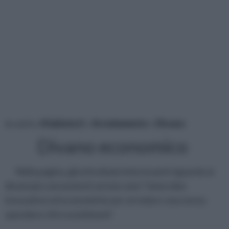
tu sei in :
rifaidate.it
»
Arredamento
»
Divano
Divano economico
Nella pagina, gli articoli più interessanti riguardo ai
divani più convenienti sul mercato! Tante idee
innovative ed economiche per arredare casa senza
spendere cifre esorbitanti!