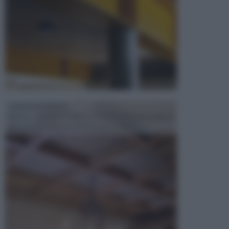
CONTROSOFFITTI
Spesso, quando si edifica o si ristruttura una casa, si
opta per la creazione di un controsoffitto. ...