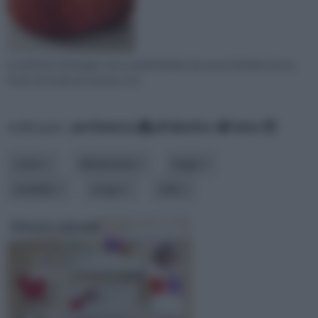
Le poltrone di design sono caratterizzate da una profonda ricerca,
frutto di studi nel settore. Il d
ordina per:
pertinenza
alfabetico
data
costo
dimensione
luogo
modello
scopo
stile
Divani colorati