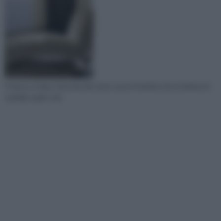
Il riposo, il relax, l’armonia dei sensi, sono il risultato di un insieme di
variabili, quali i colo