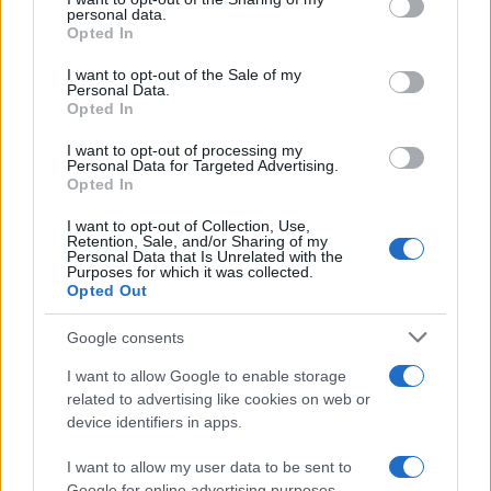
further disclose it to other third parties.
personal data.
Opted In
Please note that this website/app uses one or more Google
services and may gather and store information including but
I want to opt-out of the Sale of my
Personal Data.
not limited to your visit or usage behaviour. You may click to
Opted In
grant or deny consent to Google and its third-party tags to
use your data for below specified purposes in below Google
I want to opt-out of processing my
consent section.
Personal Data for Targeted Advertising.
Opted In
I want to opt-out of Collection, Use,
Retention, Sale, and/or Sharing of my
Personal Data that Is Unrelated with the
Purposes for which it was collected.
Opted Out
Google consents
I want to allow Google to enable storage
related to advertising like cookies on web or
device identifiers in apps.
I want to allow my user data to be sent to
Google for online advertising purposes.