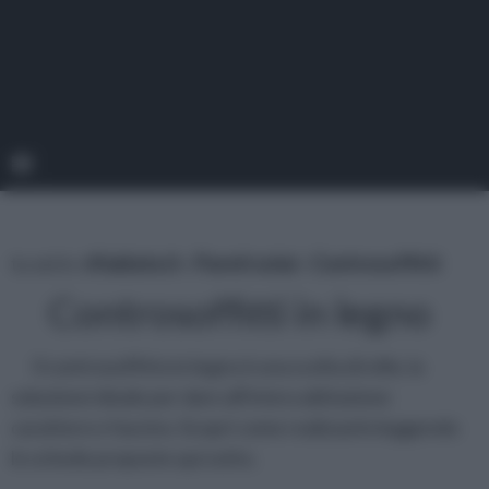
tu sei in :
rifaidate.it
»
Pareti solai
»
Controsoffitti
Controsoffitti in legno
Il controsoffitto in legno è una scelta di stile, la
soluzione ideale per dare all'intera abitazione
carattere e fascino. Scopri come realizzarlo leggendo
le schede proposte qui sotto.