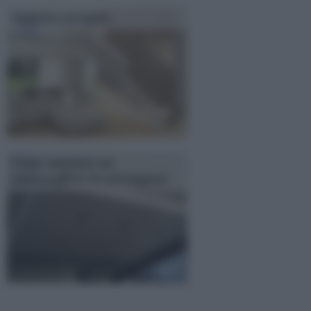
Soppalco in legno
Come costruire un
controsoffitto in cartongesso