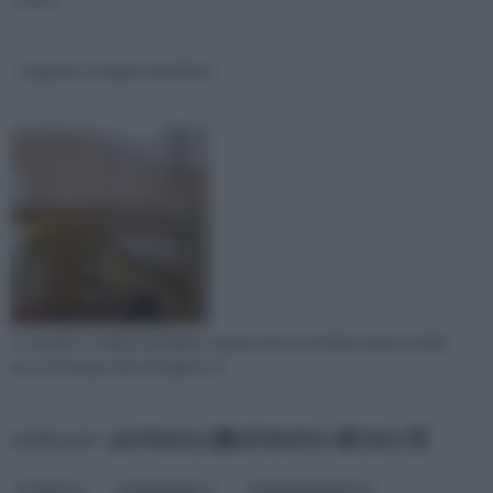
soppalco in legno lamellare
Il soppalco in legno lamellare rappresenta un’ottima opportunità
per una lunga serie di ragioni. In
ordina per:
pertinenza
alfabetico
data