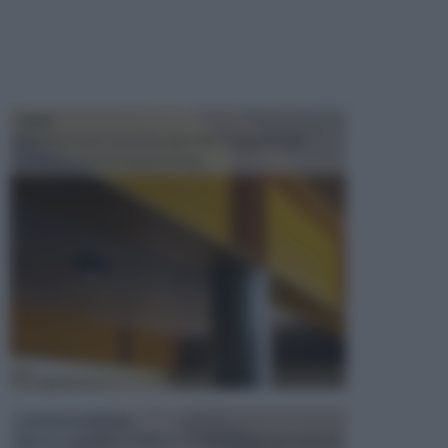
TRAVI
Il fai da te non consiste solo nell' occuparsi del
confezionamento di piccoli og...
CONTROSOFFITTI
Spesso, quando si edifica o si ristruttura una casa, si