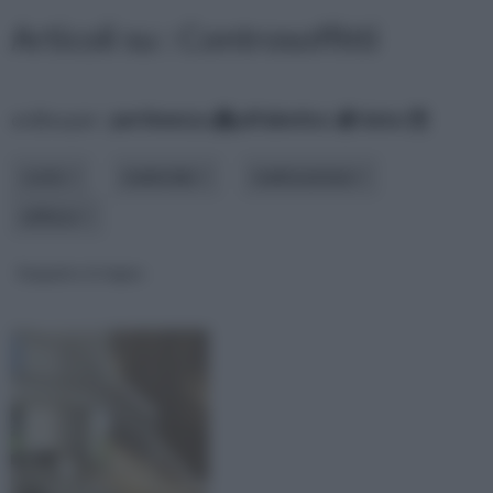
Articoli su : Controsoffitti
ordina per:
pertinenza
alfabetico
data
costo
materiale
realizzazione
utilizzo
Soppalco in legno