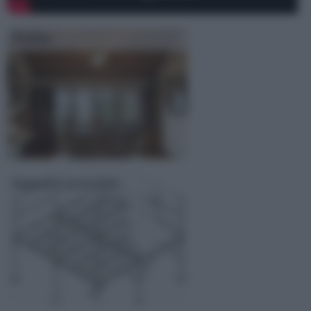
Perline
Soppalco in acciaio