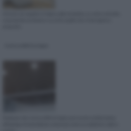
Articolo sul soppalco in legno,sulla normativa, su come costruirlo,
sui prezzi da sostenere e su tutto quello che c'è da sapere a
proposito.
Controsoffitti in legno
Realizzare dei controsoffitti in legno può essere un'alternativa
all'impiego di materiali più comuni per avere un ambiente caldo e
rustico.