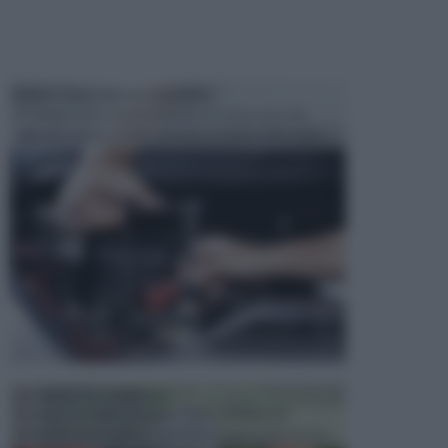
MANUTENZIONE AUTOMOBILE
In tempi come questi, il fai da te è una cosa che
aggrada sempre di piu, quando si tratta della prop...
ATTREZZI DA GIARDINO
Picconi, rastrelli e vanghe: Tutti e tre questi
elementi sono indicati per la lavorazione del terren...