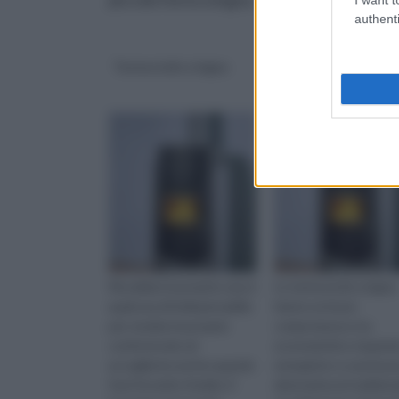
authenti
Termostufe a legna
Tubi per stufe a leg
Riscaldare la propria casa è
Le termostufe a legna
qualcosa di indispensabile
hanno un buon
per rendere la propria
compromesso tra
confortevole ed
economicità e risparm
accogliente anche quando
energetico e una buo
fuori fa molto freddo. E’
alternativa al tradizion