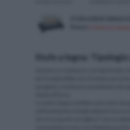
insomma necessario
riscaldamento domesti
affinchè, all’ interno della
alimentato con caldaie
casa, ...
gas o gasolio. Esse s...
STUFA A BIOETANOLO 
Prezzo:
in offerta su Amazo
Stufe a legna: Tipologie 
Esistono, in commercio, vari tipi di stufe, c
per il combustibile che sfruttano, per la l
paragrafo, si andranno ad analizzare due ge
dotate di forno.
Le stufe a legna ventilate sono stufe che
uniformemente tutti gli ambienti che ne ne
che si occupa di convogliare l' aria riscalda
convenzione e sono così chiamate perchè, a