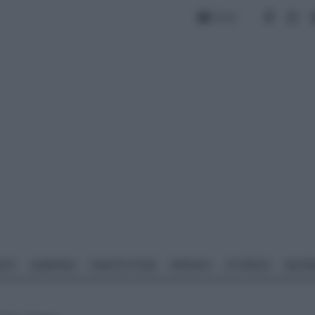
Forum
NTO
GIARDINO
PIANTE E FIORI
IMPIANTI
ATTREZZI
MATERI