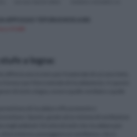
co,
una casa. Queste ultime
la lamiera o entrambe e se
 a
sono così chiamate
collegate ad un impianto di
proprio per...
riscald...
DA APPOGGIO TEPORUS MOD.A301
n a: 57,65€
stufe a legna:
he differiscono tra loro per il materiale di cui sono fatte,
oro forma e per il loro metodo di riscaldamento. In questo
neri di stufe a legna, ovvero quelle ventilate e quelle
 permettono di riscaldare efficacemente e
cessitano. Questo, grazie ad un sistema di ventilazione
ta negli ambienti. Si tratta di stufe che riscaldano per
l loro interno, posseggono un ventilatore, che si