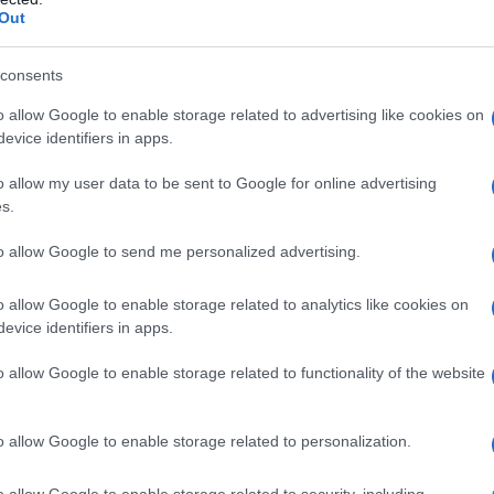
Out
consents
 a
o allow Google to enable storage related to advertising like cookies on
permettono la visione della fiamma che arde. Anche i
evice identifiers in apps.
 tantissimi: vi è la ghisa, la ceramica, la pietra ollare, l'
ore distinzione tra le varie stufe è il metodo di
o allow my user data to be sent to Google for online advertising
s.
aldare sia per irraggiamento che per convenzione. Le
accumulano tanto calore che poi cedono all' ambiente
to allow Google to send me personalized advertising.
vviene tra camera di combustione e ambiente
o allow Google to enable storage related to analytics like cookies on
 per convenzione, invece, riscaldano l' aria e poi la
evice identifiers in apps.
 all' interno dell' ambiente da riscaldare.
vantaggi: in primis, esse possono essere sistemate in
o allow Google to enable storage related to functionality of the website
llegate alle tubature per mezzo di tubazioni. Inoltre, le
er il controllo della quantità di legna da bruciare, e
o allow Google to enable storage related to personalization.
uno ove riporre la legna e, le più attrezzate, anche un
o allow Google to enable storage related to security, including