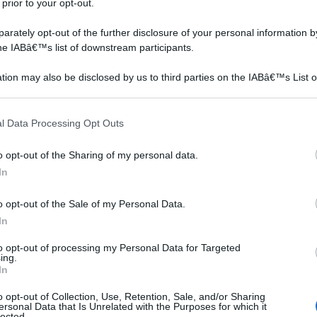
 prior to your opt-out.
rately opt-out of the further disclosure of your personal information by
the IABâ€™s list of downstream participants.
tion may also be disclosed by us to third parties on the IABâ€™s List o
articipants that may further disclose it to other third parties.
to
 that this website/app uses one or more Google services and may gath
l Data Processing Opt Outs
including but not limited to your visit or usage behaviour. You may click 
sì
 to Google and its third-party tags to use your data for below specifi
o opt-out of the Sharing of my personal data.
ogle consent section.
In
lle
o opt-out of the Sale of my Personal Data.
so
In
hè
to opt-out of processing my Personal Data for Targeted
ing.
In
na:
o opt-out of Collection, Use, Retention, Sale, and/or Sharing
ersonal Data that Is Unrelated with the Purposes for which it
lected.