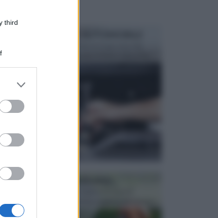
 third
MANUTENZIONE AUTOMOBILE
In tempi come questi, il fai da te è una cosa che
f
aggrada sempre di piu, quando si tratta della prop...
er and store
to grant or
ed purposes
ATTREZZI DA GIARDINO
Picconi, rastrelli e vanghe: Tutti e tre questi
elementi sono indicati per la lavorazione del terren...