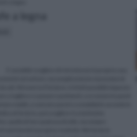
ufe a legna
fe a legna
icoli:
E' possibile scegliere di ristrutturare la propria casa
essionisti nel settore, ma semplicemente munendosi di
 soli. Attraverso il fai da te, è infatti possibile imparare
e a togliere e a posare i pavimenti, a scrostare le pareti
ntare mobili, a costruire pareti e a modellarle secondo le
ica al fai da te, può scegliere tra tantissime
ne, quella di fare qualcosa di utile, ma sempre
esprimendo la propria creatività. Nel fai da te