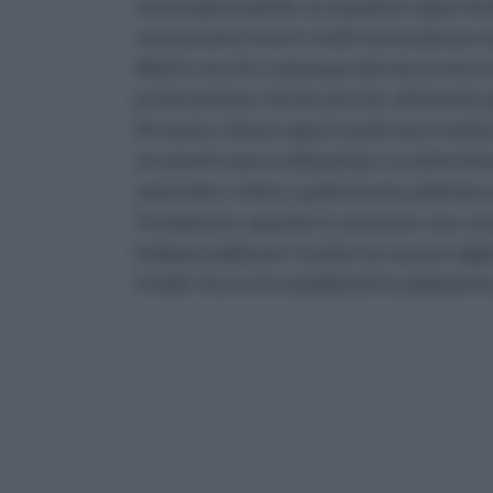
convergono quindi, occupazioni capaci di d
non possono essere svolte senza alcuna cog
diletto, ma che comunque devono essere e
professionista. Anche perchè, altrimenti, 
Pertanto, è bene sapere quali sono i materia
strumenti vanno utilizzati per un determin
materiale e, infine, quale tecnica adottare
Ovviamente, quando si costruisce una casa
indispensabile per rendere la casa accoglien
freddi. Una tra le modalità di riscaldamento