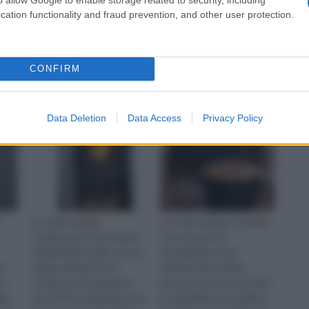
cation functionality and fraud prevention, and other user protection.
na
Prezzi stufe a legna
Stufe a legna e pellet
CONFIRM
Data Deletion
Data Access
Privacy Policy
Le stufe a legna
Le stufe a legna o a pellet
costituiscono uno dei più
sono sistemi di
tradizionali, ma allo stesso
riscaldamento più
io
tempo efficienti e in
efficienti dei camini,
na
continuo rinnovamento,
possono essere costruite
ale
metodi di riscaldamento di
in materiali come la ghisa,