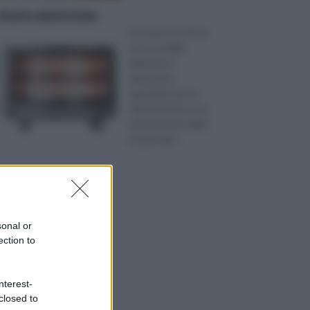
Stufe elettriche
Attraverso il fai da
te è possibile
dedicarsi a
tantissime
operazioni per la
manutenzione e la
sistemazione della
propria abi ...
sonal or
ection to
nterest-
closed to