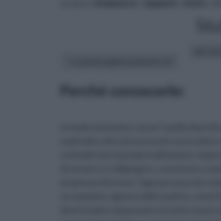
tu sei in :
rifaidate.it
»
Impianti
»
Stufe
» St
Stu
altri art
In questa pagina parleremo di :
Perchè conoscerle:
in modo autonomo, senza l' ausilio di prof
materiali e attrezzi necessari e procedere da
a rimodernare la propria abitazione, imparar
di vernice e a ridipingere, a smontare e mo
proprie preferenze. Ogni persona che si ded
occupazioni, ognuna delle quali ha, come fi
divertendosi, imparando tecniche nuove ed 