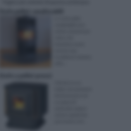
Pagine più visitate di questa settimana
Stufe pellet canalizzabili
Le stufe pellet
canalizzabili sono
ottime soluzioni per
coloro che
intendono avere
tutta la casa
riscaldata in maniera
effici ...
Stufe a pellet prezzi
Il fai da te è un
hobby che permette
di interessarsi e di
occuparsi di
tantissimi campi e
settori, quindi che
può essere scel ...