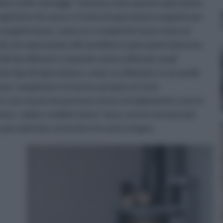
are molti vantaggi. Tuttavia, tutte queste operazioni
nizione di causa: si tratta di operazioni eseguite per
seguite bene, come se a compierle fosse stato un
più che operazioni utili sarebbero operazioni dannose.
li da utilizzare e quando vanno utilizzati, quali
ato tipo di operazione, come va utilizzato e con quale
 per completare un lavoro ad opera d' arte.
, non si può non pensare al suo riscaldamento: esso è
te, calda e vivibile tutto l' anno, anche nei mesi più
 più adottate al mondo è la stufa a legna.