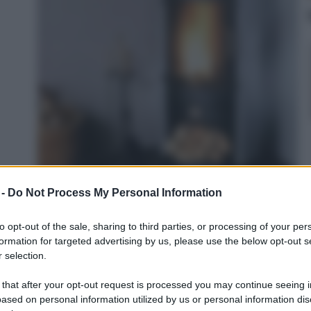
 -
Do Not Process My Personal Information
to opt-out of the sale, sharing to third parties, or processing of your per
formation for targeted advertising by us, please use the below opt-out s
ratutto Solidi/Liquidi, 1250 W, 80 Decibel, Rosso,
 selection.
 that after your opt-out request is processed you may continue seeing i
on a: 35€
ased on personal information utilized by us or personal information dis