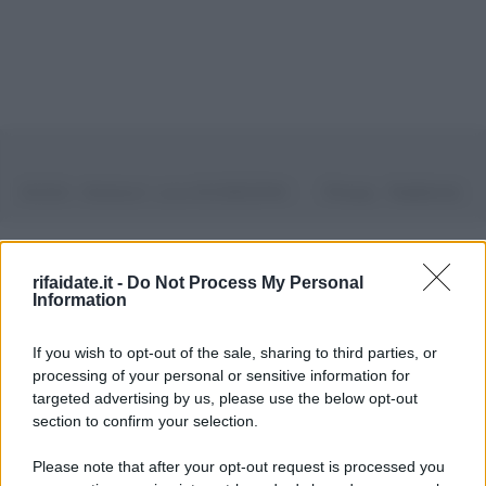
©2026 - rifaidate.it - p.iva 03338800984
Privacy
Pubblicità
rifaidate.it -
Do Not Process My Personal
Information
If you wish to opt-out of the sale, sharing to third parties, or
processing of your personal or sensitive information for
targeted advertising by us, please use the below opt-out
section to confirm your selection.
Please note that after your opt-out request is processed you