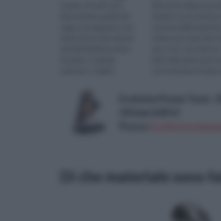
Grazie a Kronin sono
Ritrovarsi nella necess
famosissime quelle del
di aprire un lucchetto 
regno, protagoniste nel
assenza della rispettiv
titolo di uno dei romanzi
chiave può voler dire s
più belli del Novecento
due cose, che siete un
europeo. In gergo
ladro alle prime armi c
calcistico, i registi
sta tentando di rubar
tengono in mano quelle
bicicletta in strad...
del centrocampo e, ...
Evolution Power Tools -
210 mm (230 V)
Prezzo:
in offerta su Amazo
Di che materiale sono fa