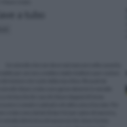
 Chiave a tubo
ave a tubo
icoli:
Un utensile che non deve mai mancare nella cassetta
ensabile per serrare o mollare dadi e bulloni o per ruotare
e del motore o le ruote della macchina. Ricavati da
li utensili chiave a tubo sono generalmente in metallo
ca o le bocche (in caso di chiave doppia) di forma
ssere cromati o satinati e di solito sono d’acciaio. Per
ave a tubo sono dotati di due fori per spine di manovra,
in metallo (detta leva di manovra) che viene fornita