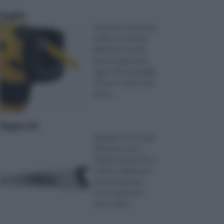
Seghe
Il fai da te è ormai un
hobby in continua
diffusione, anche
perché oggi come
oggi i molti vantaggi
che esso offre sono
molto ...
Segaccio
Quando ci si occupa
di fai da te sono
molte le porte che si
vedono spalancarsi
davanti ai propri
occhi, numerose
sono, infatt ...