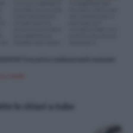
ità
Che sia per soddisfazione
I vantaggi del pannello
in
personale o per necessità,
fotovoltaico chiavi in mano
a
è bene tener presente
sono veramenta tanti. In
olo
che saper aprire una
primo luogo, per il
serratura senza le chiavi è
consumatore finale, c'è un
he
una competenza che
preventivo unico da poter
e una
dovrebbe essere usata in
valutare più un
modo responsabile e
interlocutore sempre
legalmente s...
unico per ogn...
 R210CMS Troncatrice combinata multi-materiale
n a: 94,99€
tte le chiavi a tubo