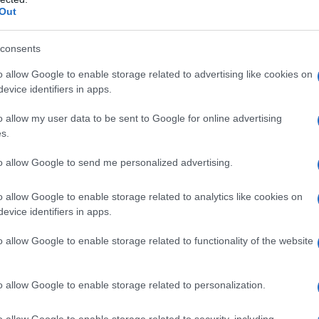
Out
consents
o allow Google to enable storage related to advertising like cookies on
evice identifiers in apps.
o allow my user data to be sent to Google for online advertising
s.
to allow Google to send me personalized advertising.
o allow Google to enable storage related to analytics like cookies on
evice identifiers in apps.
t di chiavi a tubo. Sono confezioni che comprendono un
er gli appassionati del bricolage, della meccanica o del
o allow Google to enable storage related to functionality of the website
r chi si diletta di rado in operazioni di
 bulloni più diffusi sono quelli da 10, 13 e 17 mm,
o allow Google to enable storage related to personalization.
ssetta degli attrezzi queste tre misure di chiave a tubo,
utte le occasioni. L’acquisto degli utensili chiave a tubo
o allow Google to enable storage related to security, including