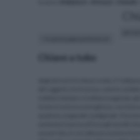
tu sei in :
rifaidate.it
»
Attrezzi
»
Utensili
»
Chi
altri art
In questa pagina parleremo di :
Chiave a tubo
degli attrezzi è la chiave a tubo. E’ indisp
altri oggetti a forte presa, come le candel
trafilato tubolare o trafilato esagonale, g
forato in tutta la sua lunghezza, con la boc
quadrata, esagonale o poligonale. Possono e
aumentare la presa di forza gli utensili chi
uno per lato, in cui collocare una barretta 