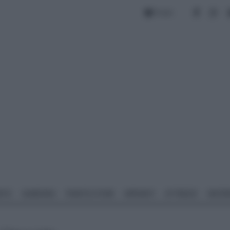
Forum
NTO
GIARDINO
PIANTE E FIORI
IMPIANTI
ATTREZZI
MATERI