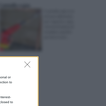
Cannello a gas
Il cannello a gas è un
attrezzo alimentato,
per l’ appunto, a gas,
che ha la funzione di
riscaldare superfici
per fare in mod ...
sonal or
ection to
nterest-
closed to