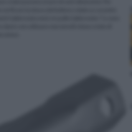
ave a tubo possono essere di varie dimensioni. Per
 verificare la misura del bullone o dado su cui andrà
metri (abbreviato mm) o in pollici (abbreviato ") e sono
danni, non utilizzare mai utensili chiave a tubo di
a svitare.