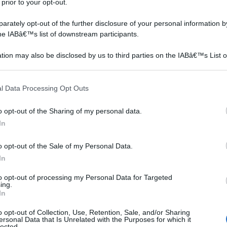
 prior to your opt-out.
e / Martello demolitore 1500W - include 3 punte
rately opt-out of the further disclosure of your personal information by
 pratica custodia
the IABâ€™s list of downstream participants.
on a: 118,16€
tion may also be disclosed by us to third parties on the IABâ€™s List o
articipants that may further disclose it to other third parties.
 that this website/app uses one or more Google services and may gath
l Data Processing Opt Outs
istare
including but not limited to your visit or usage behaviour. You may click 
 to Google and its third-party tags to use your data for below specifi
o opt-out of the Sharing of my personal data.
ogle consent section.
In
o opt-out of the Sale of my Personal Data.
In
to opt-out of processing my Personal Data for Targeted
ing.
In
o opt-out of Collection, Use, Retention, Sale, and/or Sharing
ersonal Data that Is Unrelated with the Purposes for which it
lected.