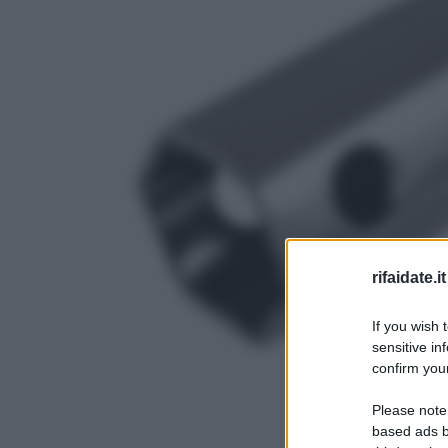
rifaidate.it
If you wish 
sensitive in
confirm your
Please note
based ads b