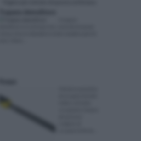
Pagine più visitate di questa settimana
Trapano demolitore
Il trapano
demolitore è un attrezzo che, come dice la parola
stessa, riesce a demolire in modo semplice parti di
muro. Viene ...
Raspa
Il fai da te permette
di occuparsi di molti
hobby e di molte
occupazioni. Sempre
più persone
scelgono di
occuparsi di fai da ...