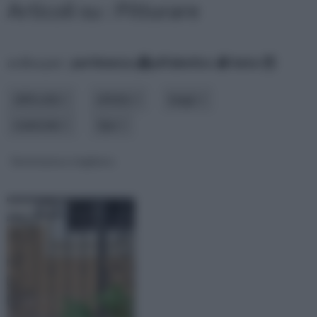
Articoli su : Pitturare
ordina per:
pertinenza
alfabetico
data
difficoltà
effetto
luogo
materiale
tipo
Verniciatura ringhiere