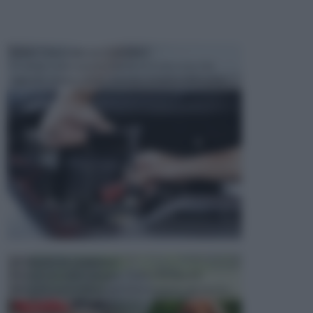
MANUTENZIONE AUTOMOBILE
In tempi come questi, il fai da te è una cosa che
aggrada sempre di piu, quando si tratta della prop...
ATTREZZI DA GIARDINO
Picconi, rastrelli e vanghe: Tutti e tre questi
elementi sono indicati per la lavorazione del terren...