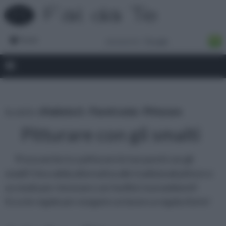
Forum
tu sei in :
rifaidate.it
»
Pareti solai
»
Pitturare
Pitturare con gli smalti
Prova anche tu a pitturare le tue pareti con gli
smalti! Una valida alternativa alle tradizionali pitture e
un modo per rinnovare con facilità i tuoi ambienti!
Ecco le regole per eseguire un lavoro a regola d'arte!