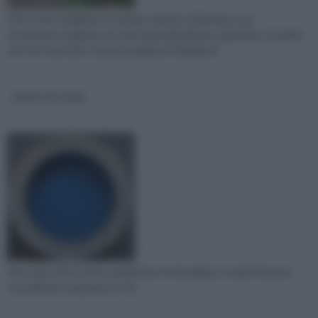
Se la vostra ringhiera è rovinata, dovrete effettuare una
verniciatura ringhiere per riportarla all'originario splendore. Scoprite
con noi come fare, in questa pagina di rifaidate.it
smalti ad acqua
Una volta che la vernice applicata si è asciugata, si vedrà formarsi
una pellicola trasparente, che