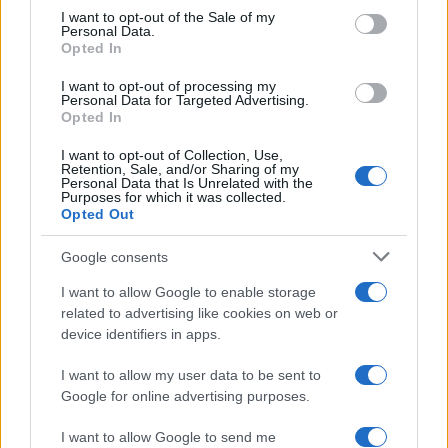
services and may gather and store information including but
I want to opt-out of the Sale of my
Personal Data.
not limited to your visit or usage behaviour. You may click to
Opted In
grant or deny consent to Google and its third-party tags to
use your data for below specified purposes in below Google
I want to opt-out of processing my
consent section.
Personal Data for Targeted Advertising.
Opted In
I want to opt-out of Collection, Use,
Retention, Sale, and/or Sharing of my
Personal Data that Is Unrelated with the
Purposes for which it was collected.
Opted Out
Google consents
I want to allow Google to enable storage
related to advertising like cookies on web or
device identifiers in apps.
I want to allow my user data to be sent to
Google for online advertising purposes.
I want to allow Google to send me