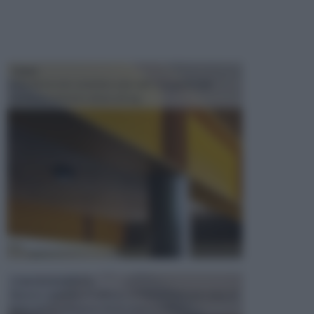
TRAVI
Il fai da te non consiste solo nell' occuparsi del
confezionamento di piccoli og...
CONTROSOFFITTI
Spesso, quando si edifica o si ristruttura una casa, si
opta per la creazione di un controsoffitto. ...