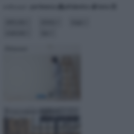
ordina per:
pertinenza
alfabetico
data
difficoltà
effetto
luogo
materiale
tipo
Pitturare
Verniciatura ringhiere