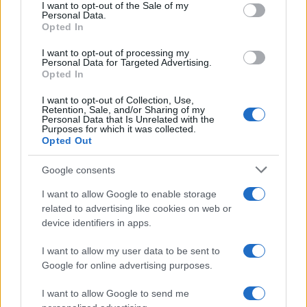
services and may gather and store information including but
I want to opt-out of the Sale of my
Personal Data.
not limited to your visit or usage behaviour. You may click to
Opted In
grant or deny consent to Google and its third-party tags to
use your data for below specified purposes in below Google
I want to opt-out of processing my
consent section.
Personal Data for Targeted Advertising.
Opted In
I want to opt-out of Collection, Use,
Retention, Sale, and/or Sharing of my
Personal Data that Is Unrelated with the
Purposes for which it was collected.
Opted Out
Google consents
I want to allow Google to enable storage
related to advertising like cookies on web or
device identifiers in apps.
I want to allow my user data to be sent to
Google for online advertising purposes.
I want to allow Google to send me