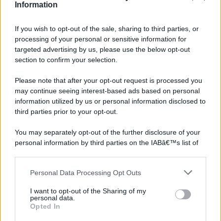
Information
If you wish to opt-out of the sale, sharing to third parties, or
processing of your personal or sensitive information for
targeted advertising by us, please use the below opt-out
section to confirm your selection.
Please note that after your opt-out request is processed you
may continue seeing interest-based ads based on personal
information utilized by us or personal information disclosed to
third parties prior to your opt-out.
You may separately opt-out of the further disclosure of your
personal information by third parties on the IABâ€™s list of
downstream participants.
Personal Data Processing Opt Outs
This information may also be disclosed by us to third parties
on the IABâ€™s List of Downstream Participants that may
I want to opt-out of the Sharing of my
further disclose it to other third parties.
personal data.
Opted In
Please note that this website/app uses one or more Google