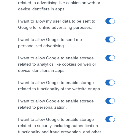
related to advertising like cookies on web or
device identifiers in apps.
I want to allow my user data to be sent to
Google for online advertising purposes.
I want to allow Google to send me
personalized advertising.
I want to allow Google to enable storage
related to analytics like cookies on web or
device identifiers in apps.
I want to allow Google to enable storage
related to functionality of the website or app.
I want to allow Google to enable storage
related to personalization.
I want to allow Google to enable storage
related to security, including authentication
functionality and fraud prevention, and other