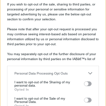
©2026 - rifaidate.it - p.iva 03338800984
Privacy
Pubblicità
If you wish to opt-out of the sale, sharing to third parties, or
processing of your personal or sensitive information for
targeted advertising by us, please use the below opt-out
section to confirm your selection.
Please note that after your opt-out request is processed you
may continue seeing interest-based ads based on personal
information utilized by us or personal information disclosed to
third parties prior to your opt-out.
You may separately opt-out of the further disclosure of your
personal information by third parties on the IABâ€™s list of
downstream participants.
Personal Data Processing Opt Outs
This information may also be disclosed by us to third parties
on the IABâ€™s List of Downstream Participants that may
I want to opt-out of the Sharing of my
further disclose it to other third parties.
personal data.
Opted In
Please note that this website/app uses one or more Google
services and may gather and store information including but
I want to opt-out of the Sale of my
Personal Data.
not limited to your visit or usage behaviour. You may click to
Opted In