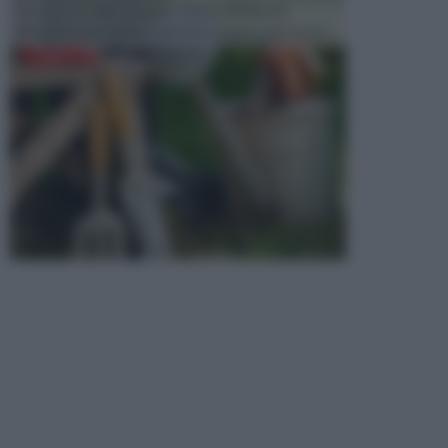
Picconi, rastrelli e vanghe: Tutti e tre questi
elementi sono indicati per la lavorazione del terren...