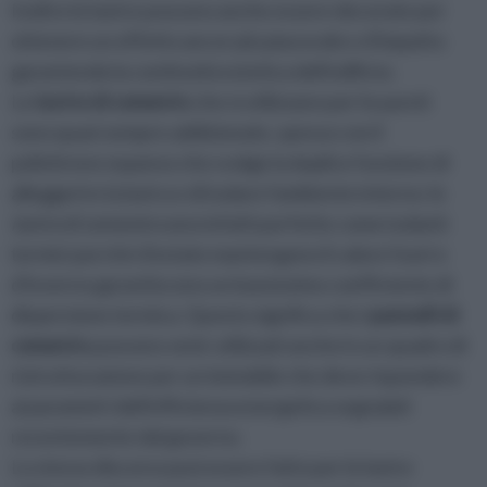
Inoltre le lastre possono anche essere decorate per
ottenere un effetto ancor più piacevole e d'impatto
garantendo la continuità estetica dell'edificio.
Le
lastre di cemento
che si utilizzano per le pareti
sono quasi sempre addizionate, spesso con il
polistirene espanso che svolge la duplice funzione di
alleggerire la lastra e di isolare l'ambiente interno: le
lastre di cemento
sono infatti perfette come isolanti
termici perché d'estate mantengono il calore fuori e
d'inverno garantiscono un bassissimo coefficiente di
dispersione termica. Questo significa che i
pannelli di
cemento
possono venir utilizzati anche in un quadro di
ristrutturazione per un immobile che deve rispondere
ai parametri dell'efficienza energetica segnalati
recentemente dal governo.
Lo stesso discorso può essere fatto per le lastre