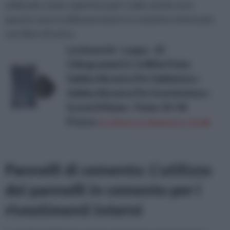
utilizzate come copertura per i solai, anche se in
questo caso si utilizzano lastre in cemento rinforzato
con fibre di vetro.
Lordsworld - Loppa - 25
Chilogrammi 0,1-0,4Mm Polen
Sabbia Abrasiva Per Sabbiatura -
Sabbia Abrasiva Per Sverniciatura -
Scorie Di Rame - Polen-01-04
Prezzo:
in offerta su Amazon a: 21,6€
Pannelli di cemento: L'utilizzo
dei pannelli in cemento per i
rivestimenti interni