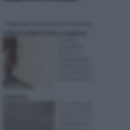
Pagine più visitate di questa settimana
Schiuma poliuretanica a spruzzo
La schiuma
poliuretanica a
spruzzo è un
materiale isolante,
utilizzabile in tante
diverse situazioni. Il
poliuretano forma, ...
Cemento
Tutto ciò che ruota
intorno al cemento
rappresenta uno di
quegli argomenti
particolarmente