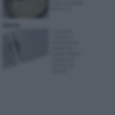
campo, e che quindi
riescono ad ...
Siporex
E’ necessario
conoscere le
proprietà dei vari
materiali che è
possibile utilizzare
nel fai da te, in
particolare nel
campo de ...