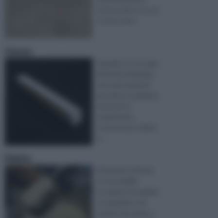
interessanti e su sui
vi sono senz ...
Gesso
Quando ci si occupa
di fai da te bisogna
non solo metterci
passione e pazienza,
ma anche e
soprattutto
conoscenza. Infatti,
a ...
Malte
Attraverso il fai da
te è possibile
occuparsi di svariate
occupazioni, che
variano da campo a