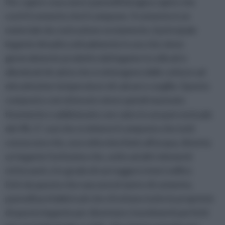
Per capire cosa sono i pannelli bisogna capire che
cos'è il cemento che li compone. Il cemento è un
materiale da costruzione ovviamente, il principale
legante idraulico attualmente in uso che viene
generalmente prodotto dal legame tra silicati e
alluminati di calcio che si ottengono dalle cotture ad
elevatissime temperature di calcare e argilla. Questo
composto così ottenuto viene quindi macinato
finemente e addizionato con calce in una percentuale
del 4%. E' così che si ottiene il composto che tutti
conoscono che, una volta mischiato all'acqua, diventa
un legante fortissimo che, unito ad altri elementi
rinforzanti, è in grado di sorreggere interi edifici.
Ed è da questo che nascono le lastre di cemento,
pannelli prefabbricati che sfruttano tutte le proprietà
di questo legante per diventare rivestimenti perfetti