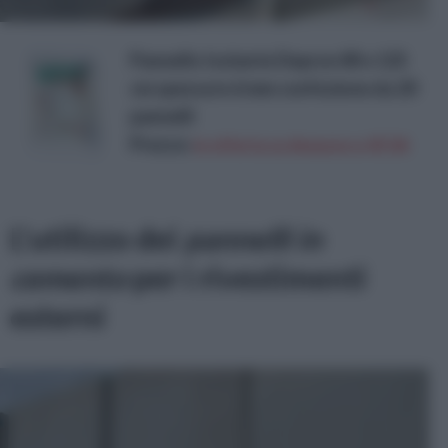
Pannello Isolante Depron 80 x 125
cm spessore 6 mm confezione da 20
pannelli
Prezzo:
in offerta su Amazon a: 87,5€
L'utilizzo dei
pannelli in
cemento
per i rivestimenti
esterni