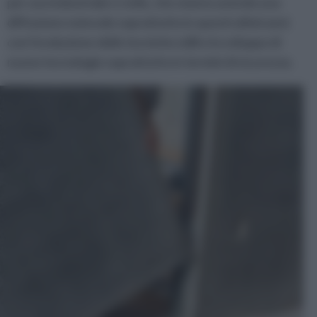
per uso industriale e civile, che stanno avendo una
diffusione notevole soprattutto in questi ultimi anni
con l'evoluzione delle tecniche edili e lo sviluppo di
nuove tecnologie soprattutto in termini di sicurezza.