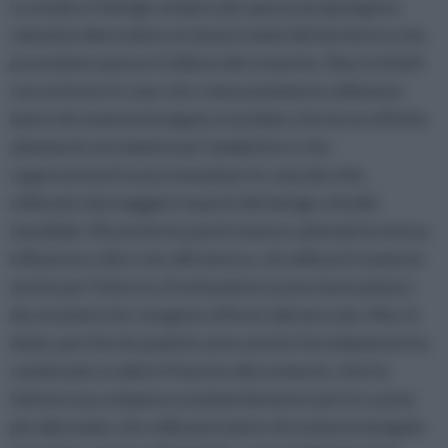
La moda e il design sempre più spesso propongono
soluzioni alternative ai classici materiali da interno che
prevedono spesso l'utilizzo del cemento. Non è infatti
raro entrare in case che come pavimento utilizzano
lastre di cemento levigato e lucidato che ha un effetto
altamente arredante per l'ambiente e che
rappresenta il nuovo mood per le case più chic,
utilizzato dai maggiori esperti del design a livello
mondiale. Ma anche le pareti stanno subendo la stessa
influenza e oltre che all'esterno, chi utilizza il cemento
anche per l'interno sfruttando le nuove lavorazioni e
decorazioni che vengono offerte dal mercato. Ma c'è
di più, perché da qualche anno anche l'arredamento ha
cominciato a subire il fascino del cemento, che ha
fatto la sua comparsa sui piani da lavoro per le cucine
più alla moda, che utilizzano lastre di cemento levigate