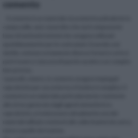
cemento
Il cemento è un materiale sicuramente polivalente in
campo edile, anzi, si può dire che sia il componente
base di tantissimi sistemi che vengono utilizzati
quotidianamente per le costruzioni. Essendo così
duttile, esistono ovviamente diverse forme in cui lo si
può trovare e ciascuna di queste assolve a un compito
ben preciso.
I pannelli, o lastre, in cemento vengono impiegati
soprattutto per uso esterno e il motivo è semplice: il
cemento è un materiale particolarmente resistente
allo stress generato dagli agenti atmosferici e,
soprattutto, si rivela essere attualmente uno dei
materiali edili più resistenti alle sollecitazioni da carico,
meno a quelle da trazione.