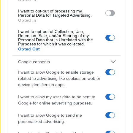
grant or deny consent to Google and its third-party tags to
use your data for below specified purposes in below Google
I want to opt-out of processing my
consent section.
Personal Data for Targeted Advertising.
Opted In
I want to opt-out of Collection, Use,
Retention, Sale, and/or Sharing of my
Personal Data that Is Unrelated with the
Purposes for which it was collected.
Opted Out
Google consents
I want to allow Google to enable storage
related to advertising like cookies on web or
device identifiers in apps.
I want to allow my user data to be sent to
Google for online advertising purposes.
I want to allow Google to send me
personalized advertising.