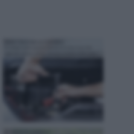
MANUTENZIONE AUTOMOBILE
In tempi come questi, il fai da te è una cosa che
aggrada sempre di piu, quando si tratta della prop...
ATTREZZI DA GIARDINO