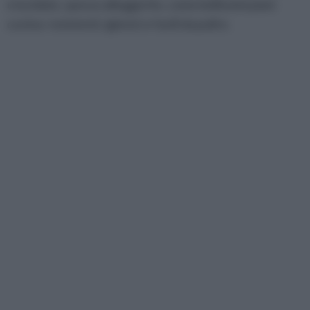
e lucidate, spesso alleggerite, come bellissimi piani
cucina: resistenti, igienici e facili da pulire.