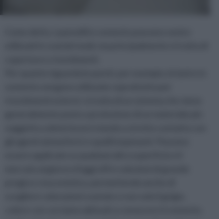
Come detto, i pannelli in cemento possono venire
utilizzati in svariati modi, ma principalmente si tratta di
coperture e rivestimenti.
Per quanto riguarda le pareti, per esempio, le lastre in
cemento vengono utilizzate soprattutto per
rivestimenti esterni: si tratta di un sistema che viene
generalmente posto a protezione di un materiale più
soggetto a deteriorarsi stando a stretto contatto con
gli agenti atmosferici e quelli inquinanti. Possono
essere applicate su qualsiasi altra superficie e il
mercato al giorno d'oggi offre soluzioni di grande
pregio e resa estetica, permettendo anche di
scegliere colorazioni svariate e non solo il grigio,
colore con cui siamo abituati a conoscere il cemento.