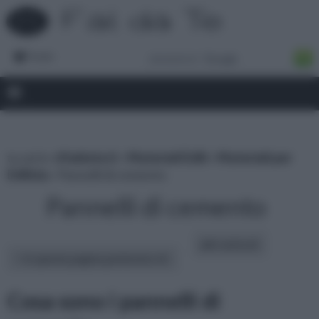
Forum
tu sei in :
rifaidate.it
»
Materiali Edili
»
Materiali per
Edilizia
» Pannelli di cemento
Pannelli di cemento
altri articoli:
In questa pagina parleremo di :
Cosa sono i pannelli di