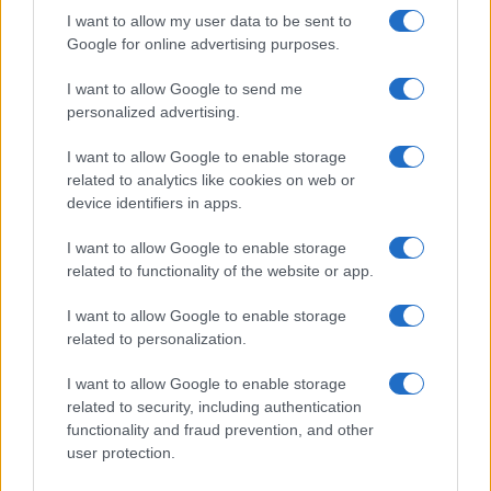
I want to allow my user data to be sent to
Google for online advertising purposes.
I want to allow Google to send me
personalized advertising.
I want to allow Google to enable storage
related to analytics like cookies on web or
device identifiers in apps.
I want to allow Google to enable storage
related to functionality of the website or app.
I want to allow Google to enable storage
related to personalization.
I want to allow Google to enable storage
related to security, including authentication
functionality and fraud prevention, and other
user protection.