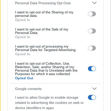
Personal Data Processing Opt Outs
This information may also be disclosed by us to third parties
on the IABâ€™s List of Downstream Participants that may
I want to opt-out of the Sharing of my
further disclose it to other third parties.
personal data.
Opted In
Please note that this website/app uses one or more Google
services and may gather and store information including but
I want to opt-out of the Sale of my
Personal Data.
not limited to your visit or usage behaviour. You may click to
Opted In
grant or deny consent to Google and its third-party tags to
use your data for below specified purposes in below Google
I want to opt-out of processing my
consent section.
Personal Data for Targeted Advertising.
Opted In
I want to opt-out of Collection, Use,
Retention, Sale, and/or Sharing of my
Personal Data that Is Unrelated with the
Purposes for which it was collected.
Opted Out
Google consents
I want to allow Google to enable storage
related to advertising like cookies on web or
device identifiers in apps.