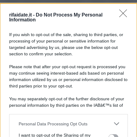
©2026 - rifaidate.it - p.iva 03338800984
Privacy
Pubblicità
rifaidate.it -
Do Not Process My Personal
Information
If you wish to opt-out of the sale, sharing to third parties, or
processing of your personal or sensitive information for
targeted advertising by us, please use the below opt-out
section to confirm your selection.
Please note that after your opt-out request is processed you
may continue seeing interest-based ads based on personal
information utilized by us or personal information disclosed to
third parties prior to your opt-out.
You may separately opt-out of the further disclosure of your
personal information by third parties on the IABâ€™s list of
downstream participants.
Personal Data Processing Opt Outs
This information may also be disclosed by us to third parties
on the IABâ€™s List of Downstream Participants that may
I want to opt-out of the Sharing of my