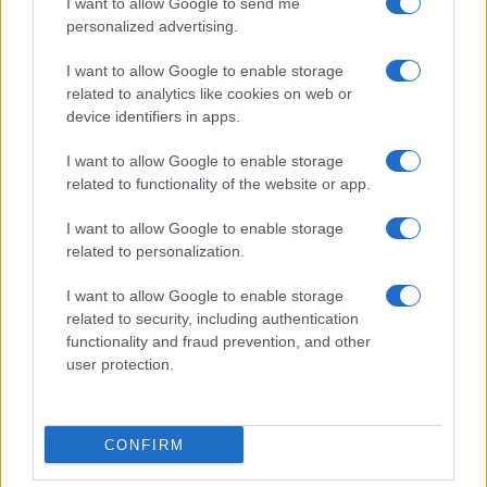
I want to allow Google to send me
personalized advertising.
I want to allow Google to enable storage
related to analytics like cookies on web or
device identifiers in apps.
I want to allow Google to enable storage
related to functionality of the website or app.
I want to allow Google to enable storage
related to personalization.
I want to allow Google to enable storage
related to security, including authentication
functionality and fraud prevention, and other
user protection.
CONFIRM