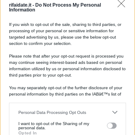
rifaidate.it -
Do Not Process My Personal
Information
If you wish to opt-out of the sale, sharing to third parties, or
processing of your personal or sensitive information for
targeted advertising by us, please use the below opt-out
section to confirm your selection.
Please note that after your opt-out request is processed you
may continue seeing interest-based ads based on personal
information utilized by us or personal information disclosed to
third parties prior to your opt-out.
You may separately opt-out of the further disclosure of your
personal information by third parties on the IABâ€™s list of
downstream participants.
Personal Data Processing Opt Outs
This information may also be disclosed by us to third parties
on the IABâ€™s List of Downstream Participants that may
I want to opt-out of the Sharing of my
further disclose it to other third parties.
personal data.
Opted In