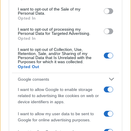
Please note that this website/app uses one or more Google
services and may gather and store information including but
I want to opt-out of the Sale of my
Personal Data.
not limited to your visit or usage behaviour. You may click to
Opted In
grant or deny consent to Google and its third-party tags to
use your data for below specified purposes in below Google
I want to opt-out of processing my
consent section.
Personal Data for Targeted Advertising.
Opted In
I want to opt-out of Collection, Use,
Retention, Sale, and/or Sharing of my
Personal Data that Is Unrelated with the
Purposes for which it was collected.
Opted Out
Google consents
I want to allow Google to enable storage
related to advertising like cookies on web or
device identifiers in apps.
I want to allow my user data to be sent to
Google for online advertising purposes.