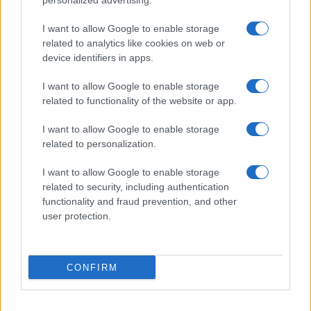
personalized advertising.
I want to allow Google to enable storage
related to analytics like cookies on web or
device identifiers in apps.
I want to allow Google to enable storage
related to functionality of the website or app.
I want to allow Google to enable storage
related to personalization.
I want to allow Google to enable storage
related to security, including authentication
functionality and fraud prevention, and other
user protection.
CONFIRM