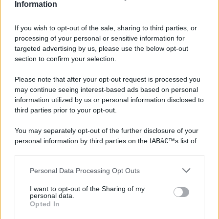
Information
If you wish to opt-out of the sale, sharing to third parties, or
processing of your personal or sensitive information for
targeted advertising by us, please use the below opt-out
section to confirm your selection.
Please note that after your opt-out request is processed you
may continue seeing interest-based ads based on personal
information utilized by us or personal information disclosed to
third parties prior to your opt-out.
You may separately opt-out of the further disclosure of your
personal information by third parties on the IABâ€™s list of
downstream participants.
Personal Data Processing Opt Outs
This information may also be disclosed by us to third parties
on the IABâ€™s List of Downstream Participants that may
I want to opt-out of the Sharing of my
further disclose it to other third parties.
personal data.
Opted In
Please note that this website/app uses one or more Google