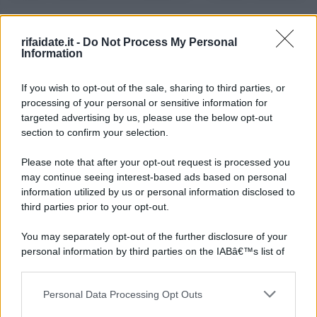
rifaidate.it -
Do Not Process My Personal
Information
If you wish to opt-out of the sale, sharing to third parties, or
processing of your personal or sensitive information for
targeted advertising by us, please use the below opt-out
section to confirm your selection.
Please note that after your opt-out request is processed you
may continue seeing interest-based ads based on personal
information utilized by us or personal information disclosed to
third parties prior to your opt-out.
You may separately opt-out of the further disclosure of your
personal information by third parties on the IABâ€™s list of
downstream participants.
Personal Data Processing Opt Outs
This information may also be disclosed by us to third parties
on the IABâ€™s List of Downstream Participants that may