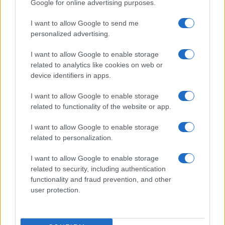
Google for online advertising purposes.
I want to allow Google to send me
personalized advertising.
I want to allow Google to enable storage
related to analytics like cookies on web or
device identifiers in apps.
I want to allow Google to enable storage
related to functionality of the website or app.
I want to allow Google to enable storage
related to personalization.
I want to allow Google to enable storage
related to security, including authentication
functionality and fraud prevention, and other
user protection.