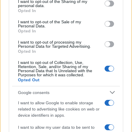
I want to opt-out of the Sharing of my
further disclose it to other third parties.
personal data.
Opted In
Please note that this website/app uses one or more Google
services and may gather and store information including but
I want to opt-out of the Sale of my
Personal Data.
not limited to your visit or usage behaviour. You may click to
Opted In
grant or deny consent to Google and its third-party tags to
use your data for below specified purposes in below Google
I want to opt-out of processing my
consent section.
Personal Data for Targeted Advertising.
Opted In
I want to opt-out of Collection, Use,
Retention, Sale, and/or Sharing of my
Personal Data that Is Unrelated with the
Purposes for which it was collected.
Opted Out
Google consents
I want to allow Google to enable storage
related to advertising like cookies on web or
device identifiers in apps.
I want to allow my user data to be sent to