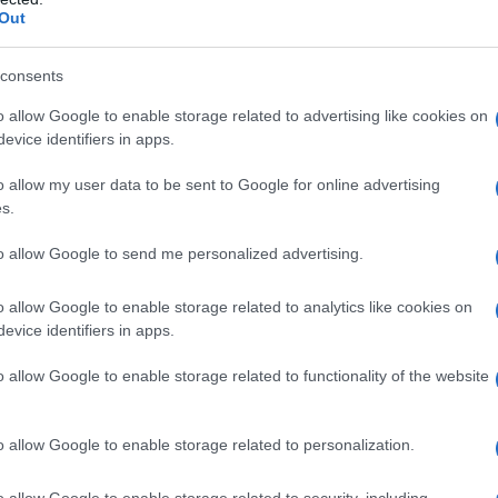
Out
 utilizzare sarebbe opportuno avere a disposizione i dati
rritorio italiano sono molto differenti. Come superficie di
consents
 come ad esempio il tetto delle abitazioni, pensiline
o allow Google to enable storage related to advertising like cookies on
balconi o terrazzi. Il corretto dimensionamento
evice identifiers in apps.
ndo in modo specifico l'area destinata alla captazione. Il
cqua raccolta sarà dato dal prodotto della superficie di
o allow my user data to be sent to Google for online advertising
s.
 in base ai dati raccolti. Il risultato ottenuto sarà poi
quanto non tutte le acque piovane saranno raccolte
to allow Google to send me personalized advertising.
e permetteranno la stessa raccolta.
o allow Google to enable storage related to analytics like cookies on
CASSO Oli 74 Plus con placca bianca e canotto per
evice identifiers in apps.
o allow Google to enable storage related to functionality of the website
on a: 105€
o allow Google to enable storage related to personalization.
o allow Google to enable storage related to security, including