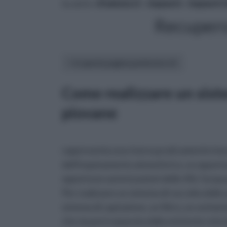
tu sei in :
rifaidate.it
»
Impianti
»
Impianti I
Recupero
In questa pagina parleremo di :
Come realizzare un sist
piovane
rappresenta una risorsa praticamente ines
dell'inquinamento atmosferico, se opportun
opportune autorizzazioni delle ASL l'acqua 
Per realizzare un sistema di raccolta dell
sistema di captazione, un filtro, un serbat
che sia però separata dalla esistente rete i