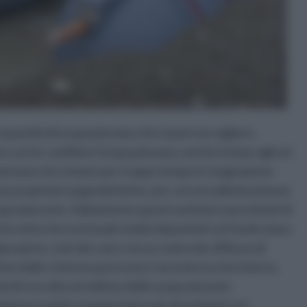
quantità di acqua piovana che si può raccogliere,
 cui far confluire l'acqua piovana, anche in base agli usi
a piovana che rimane per troppo tempo in stagnazione
 sue proprietà organolettiche, per cui sovradimensionare
roproducente. Solitamente questi serbatoi sono dotati di
he evita che eventuali residui depositati sul fondo siano
ppo pieno, cioè dei casi ci sia un notevole afflusso di
one delle cisterne può essere sia esterna che interna.
i di raccolta ed utilizzo delle acque piovane
igazione tramite stazioni interrate di serbatoi con