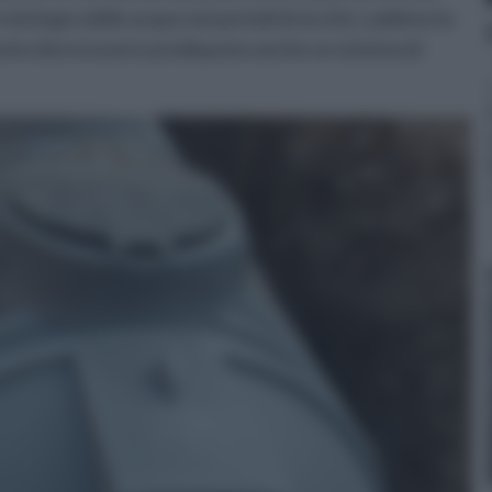
reintegro delle acque nei periodi di siccità. Laddove la
nto dovrà essere predisposto anche un sistema di