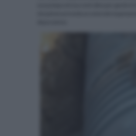
una pompa ed una centralina per gestire il 
situazione preveda un notevole inquiname
depurazione.