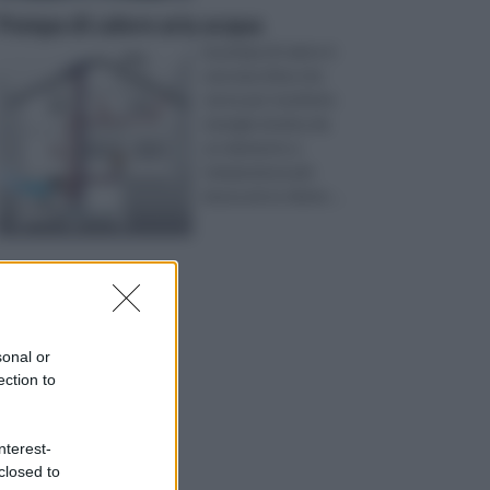
Pompa di calore aria acqua
la pompa di calore è
una macchina che
serve per trasferire
energia termica da
un elemento a
temperatura più
bassa ad un eleme ...
sonal or
ection to
nterest-
closed to