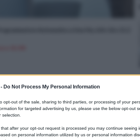
ogrammatore Automatico a Una Via, 6.8 x 16 x 11.2
n a: 35,19€
 -
Do Not Process My Personal Information
to opt-out of the sale, sharing to third parties, or processing of your per
formation for targeted advertising by us, please use the below opt-out s
 selection.
 that after your opt-out request is processed you may continue seeing i
ased on personal information utilized by us or personal information dis