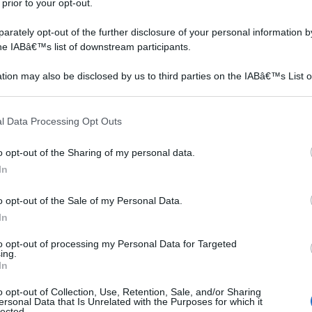
 prior to your opt-out.
rately opt-out of the further disclosure of your personal information by
the IABâ€™s list of downstream participants.
tion may also be disclosed by us to third parties on the IABâ€™s List o
articipants that may further disclose it to other third parties.
 that this website/app uses one or more Google services and may gath
l Data Processing Opt Outs
including but not limited to your visit or usage behaviour. You may click 
 to Google and its third-party tags to use your data for below specifi
o opt-out of the Sharing of my personal data.
ogle consent section.
In
o opt-out of the Sale of my Personal Data.
In
to opt-out of processing my Personal Data for Targeted
ing.
In
o opt-out of Collection, Use, Retention, Sale, and/or Sharing
ersonal Data that Is Unrelated with the Purposes for which it
lected.