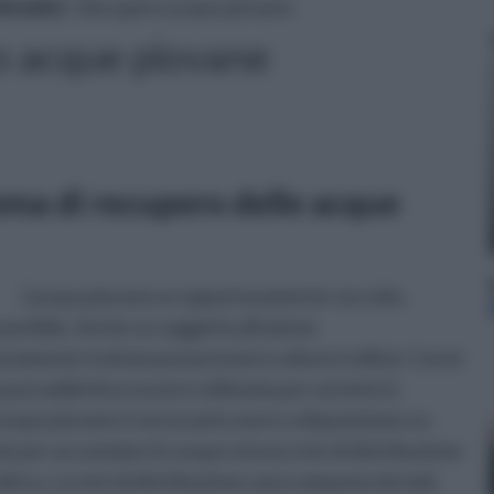
draulici
» Recupero acque piovane
 acque piovane
ema di recupero delle acque
L'acqua piovana se opportunamente raccolta
auribile. Anche se soggetta all'azione
amente trattata può prestarsi a diversi utilizzi. Con le
può addirittura essere utilizzata per usi interni.
e acque piovane è necessario avere a disposizione un
oio per accumulare le acque ed una rete di distribuzione
drica. La rete di distribuzione sarà composta da tubi,