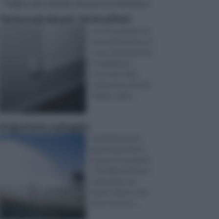
Pagine più visitate di questa settimana
Termovalvole per termosifoni
Le termovalvole per
termosifoni hanno lo
scopo di permettere
la regolazione
autonoma della
temperatura di ogni
singolo radiat ...
Irrigazione a pioggia
Somministrare la
giusta quantità di
acqua ad una pianta
è fondamentale per
assicurarle una
buona salute e una
forte crescita. ...