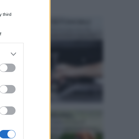
 third
MANUTENZIONE AUTOMOBILE
In tempi come questi, il fai da te è una cosa che
f
aggrada sempre di piu, quando si tratta della prop...
er and store
to grant or
ed purposes
ATTREZZI DA GIARDINO
Picconi, rastrelli e vanghe: Tutti e tre questi
elementi sono indicati per la lavorazione del terren...