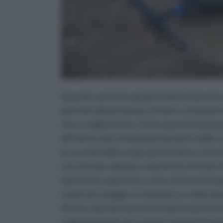
Quando saremo in grado di determinare la 
potremo dimensionare il nostro serbatoio in
che si vogliono fare. Ciò in quanto l'acqu
all'interno dei serbatoi perde parte delle
la raccolta delle acque può risultare cont
una entrata calmata, ossia di una entrata c
riportati in superficie, e di un sifone di tro
acque per piogge eccezionali. La collocazi
Alcune aziende hanno introdotto dei sistem
realizzando dei veri e propri sistemi di irr