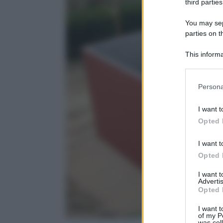
third parties
You may sepa
parties on 
This informa
Downstream P
Please note
Persona
information 
deny consent
I want t
in below Go
Opted 
I want t
Opted 
I want 
Advertis
Opted 
I want t
of my P
was col