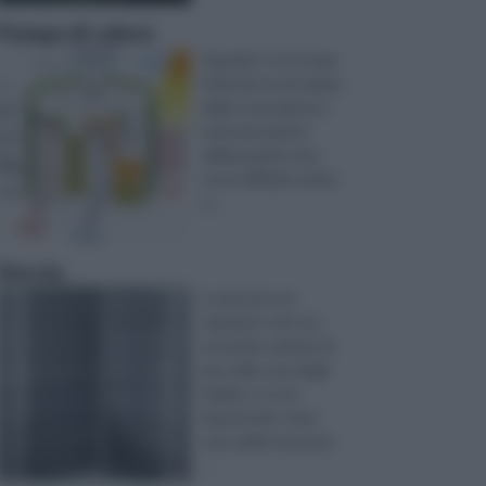
Pompa di calore
Quando ci si occupa
di fai da te nel campo
della costruzione e
ristrutturazione
della propria casa,
non è difficile venire
a ...
Doccia
La doccia è un
elemento che sta
entrando sempre di
più nelle case degli
italiani, e si sta
imponendo come
una realtà necessar
...