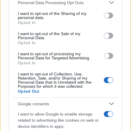
Personal Data Processing Opt Outs
This information may also be disclosed by us to third parties
on the IABâ€™s List of Downstream Participants that may
I want to opt-out of the Sharing of my
further disclose it to other third parties.
personal data.
Opted In
Please note that this website/app uses one or more Google
services and may gather and store information including but
I want to opt-out of the Sale of my
Personal Data.
not limited to your visit or usage behaviour. You may click to
Opted In
grant or deny consent to Google and its third-party tags to
use your data for below specified purposes in below Google
I want to opt-out of processing my
consent section.
Personal Data for Targeted Advertising.
Opted In
I want to opt-out of Collection, Use,
Retention, Sale, and/or Sharing of my
Personal Data that Is Unrelated with the
Purposes for which it was collected.
Opted Out
Google consents
I want to allow Google to enable storage
related to advertising like cookies on web or
device identifiers in apps.