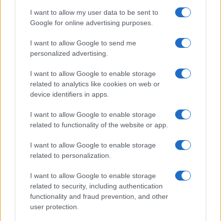
I want to allow my user data to be sent to
Google for online advertising purposes.
I want to allow Google to send me
personalized advertising.
I want to allow Google to enable storage
related to analytics like cookies on web or
device identifiers in apps.
I want to allow Google to enable storage
related to functionality of the website or app.
I want to allow Google to enable storage
related to personalization.
I want to allow Google to enable storage
related to security, including authentication
functionality and fraud prevention, and other
user protection.