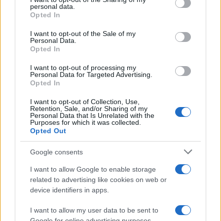
further disclose it to other third parties.
personal data.
Opted In
Please note that this website/app uses one or more Google
services and may gather and store information including but
I want to opt-out of the Sale of my
Personal Data.
not limited to your visit or usage behaviour. You may click to
Opted In
grant or deny consent to Google and its third-party tags to
use your data for below specified purposes in below Google
I want to opt-out of processing my
consent section.
Personal Data for Targeted Advertising.
Opted In
I want to opt-out of Collection, Use,
Retention, Sale, and/or Sharing of my
Personal Data that Is Unrelated with the
Purposes for which it was collected.
Opted Out
Google consents
I want to allow Google to enable storage
related to advertising like cookies on web or
device identifiers in apps.
I want to allow my user data to be sent to
Google for online advertising purposes.