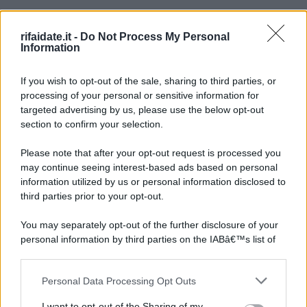
rifaidate.it -
Do Not Process My Personal
Information
©2026 - rifaidate.it - p.iva 03338800984
Privacy
Pubblicità
If you wish to opt-out of the sale, sharing to third parties, or
processing of your personal or sensitive information for
targeted advertising by us, please use the below opt-out
section to confirm your selection.
Please note that after your opt-out request is processed you
may continue seeing interest-based ads based on personal
information utilized by us or personal information disclosed to
third parties prior to your opt-out.
You may separately opt-out of the further disclosure of your
personal information by third parties on the IABâ€™s list of
downstream participants.
Personal Data Processing Opt Outs
This information may also be disclosed by us to third parties
on the IABâ€™s List of Downstream Participants that may
I want to opt-out of the Sharing of my