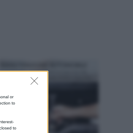
MANUTENZIONE AUTOMOBILE
In tempi come questi, il fai da te è una cosa che
aggrada sempre di piu, quando si tratta della prop...
sonal or
ection to
nterest-
closed to