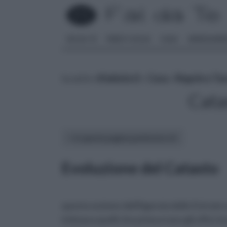
FAI DA TE
PARETI SOLAI
CASA
ARREDAME
tu sei in :
rifaidate.it
»
Casa
»
Regole e Ta
Cata
In questa pagina parleremo di :
Evoluzione del Catasto
questa sezione dell'Agenzia delle Entrate 
intimava quelli che prima erano gli uffici tec