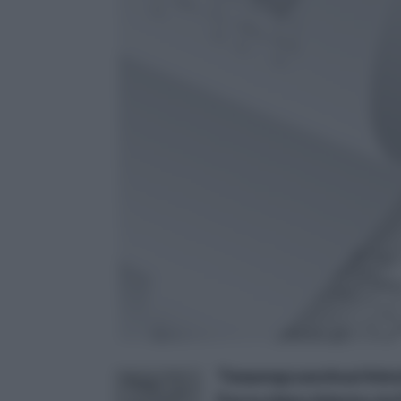
Tianpengyuanshuai Adesiv