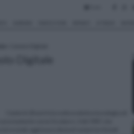
Forum
NTO
GIARDINO
PIANTE E FIORI
IMPIANTI
ATTREZZI
MATERI
sse
» Catasto Digitale
sto Digitale
Cominciò 28 anni fa la svolta evolutiva tecnologica di
e precisamente con la Circolare n. 2 del 1987, che
nici erariali, oggi invece divenuti sezioni territoriali