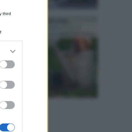
 third
ATTREZZI DA GIARDINO
Picconi, rastrelli e vanghe: Tutti e tre questi
f
elementi sono indicati per la lavorazione del terren...
er and store
to grant or
ed purposes