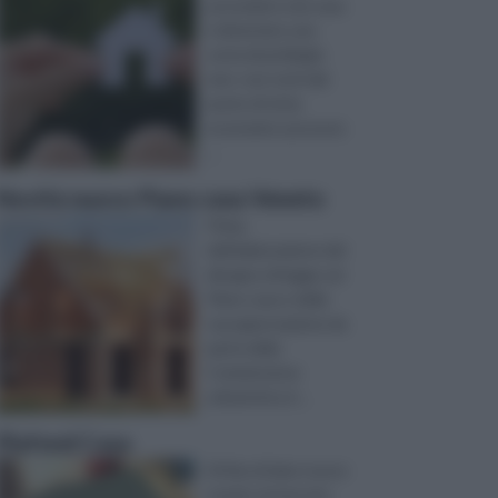
possedere una casa
è diventato una
sorta di privilegio
raro: non tutti dal
punto di vista
economico possono
...
Novità nuovo Piano casa Veneto
Prima
dell’elaborazione del
disegno di legge sul
Piano casa e della
sua approvazione da
parte della
Commissione
urbanistica d ...
Plafond Casa
Al fine di dare nuovo
respiro al mercato