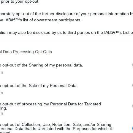
 prior to your opt-out.
rately opt-out of the further disclosure of your personal information by
the IABâ€™s list of downstream participants.
tion may also be disclosed by us to third parties on the IABâ€™s List o
articipants that may further disclose it to other third parties.
 that this website/app uses one or more Google services and may gath
l Data Processing Opt Outs
including but not limited to your visit or usage behaviour. You may click 
 to Google and its third-party tags to use your data for below specifi
o opt-out of the Sharing of my personal data.
ogle consent section.
e, della tanto agognata Riforma del Catasto che prevede
In
smissione telematica e l'utilizzo del MUIC, Modello Unico
ratiche al Catasto, è stata una vera rivoluzione. I
o opt-out of the Sale of my Personal Data.
In
 avuto la possibilità di subentrare in questo nuovo
 il territorio nazionale, si è data finalmente
to opt-out of processing my Personal Data for Targeted
ing.
zzazione. Evitare, come accadeva fino a poco fa di
In
 tecnici, di tutti gli aggiornamenti e le modifiche,
o opt-out of Collection, Use, Retention, Sale, and/or Sharing
enti, è stato un salto in avanti epocale. File
ersonal Data that Is Unrelated with the Purposes for which it
lected.