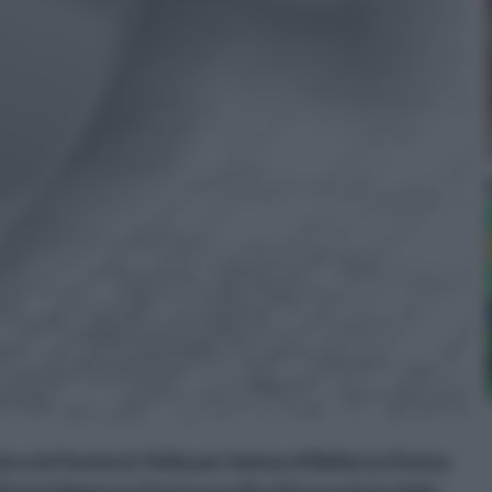
o da Parete in Vinile per Salone di Bellezza Donna