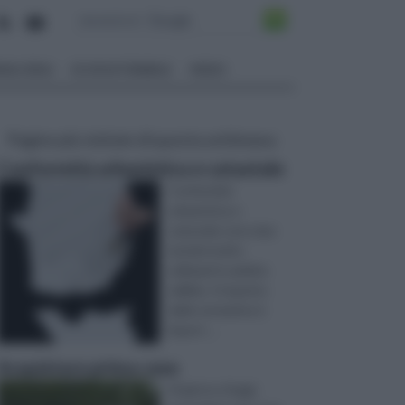
ALI EDILI
ECOSOSTENIBILE
VIDEO
Pagine più visitate di questa settimana
Conformità urbanistica e catastale
Conformità
urbanistica e
catastale sono due
termini molto
utilizzati in ambito
edilizio. Il rispetto
delle normative è
import ...
Acquistare prima casa
Al giorno d'oggi,