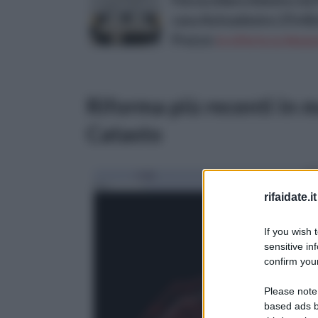
Parrucchiere Adesivo da 
casa Autoadesivo 27x42
Prezzo:
in offerta su Amazo
Riforma più recenti in m
Catasto
rifaidate.it
If you wish 
sensitive in
confirm your
Please note
based ads b