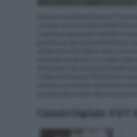
Diventa così attualmente questo l'unico m
catastale, anche se l'utilizzo di PREGEO 
completare la procedura. Modello che nasc
graduale per dare la possibilità di essere
all'intero territorio italiano. Solo i professi
particolare per gli atti che vengono realiz
dichiarazioni afferenti a beni immobili non
l'utilizzo del software PREGEO invece sarann
mappali e vari sottotipi, tutti sempre tra
possibilità di procedere alla trasmissione d
Catasto Digitale: Il SIT,