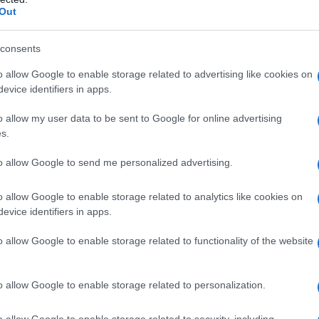
coltà nel gestire l'enorme numero di pratiche
Out
rmai al passato. La piattaforma SISTER ha sostituito il
ato il processo.
consents
 spia nascosta telecamera HD Nanny Full HD 1080P
o allow Google to enable storage related to advertising like cookies on
deo e rilevamento del movimento per casa,
evice identifiers in apps.
o
o allow my user data to be sent to Google for online advertising
n a: 29,99€
s.
to allow Google to send me personalized advertising.
o allow Google to enable storage related to analytics like cookies on
Informatico Catastale
evice identifiers in apps.
o allow Google to enable storage related to functionality of the website
o allow Google to enable storage related to personalization.
o allow Google to enable storage related to security, including