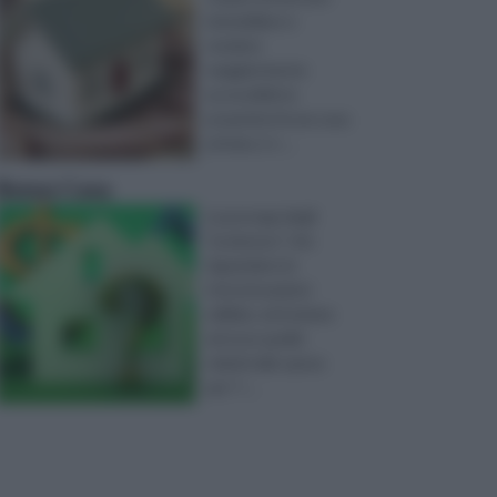
immobiliare e
rendere
maggiormente
accessibile la
proprietà di una casa
privata, è s ...
Bonus Casa
La proroga degli
"ecobonus" che
riguardano le
ristrutturazioni
edilizie, ed insieme
ad esse quelle
relativi alle spese
per "r ...