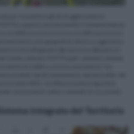
odo per trasmettere gli atti di aggiornamento
e DOCFA i supporto ai professionisti è fondamentale per
e nel 2005, ha avuto anch'esso una diffusione lenta e
 sperimentato in aree geografiche diverse e oggi esteso
onisti iscritti nell'apposito albo possono utilizzarlo e in
zati tramite software DOCFA quali: variazioni catastali,
 produttivi di reddito e nuovi accatastamenti. Con
o prodotti: tipi di frazionamento, tipi particellari, tipi
smessi tramite MUIC. Un'ultima notazione riguarda la
i dati concernenti le volture catastali e le successioni.
 Sistema Integrato del Territorio