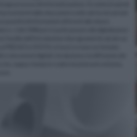
l lungo processo di informatizzazione. Si cominciò quindi
i provenienti dalle misurazioni svolte dai tecnici privati
a quantità di informazioni afferenti alle misure
re n. 2 del 1988 però si potè passare alla digitalizzione
n l'ausilio dell'introduzione di programmi di calcolo sui
 cui PREGEO e DOCFA, si riuscì a creare un formato
ie e documenti digitali. L'evoluzione e la diffusione dei
 che, seppur iniziata in realtà nei primi anni settanta,
enni.