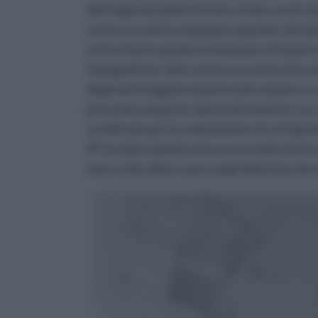
dell' Agenzia delle Entrate, di dare avvio a
con la raccolta in database appositi, dei dat
sul territorio quindi archiviando un'immens
topografiche. Solo con la successiva Circola
degli atti di aggiornamento del catasto e co
personal computer dei professionisti, tra
certificato per la realizzazione di cartograf
PC ha dato quindi avvio a una svolta storica
riuscì a decollare sono negli ultimi due dec