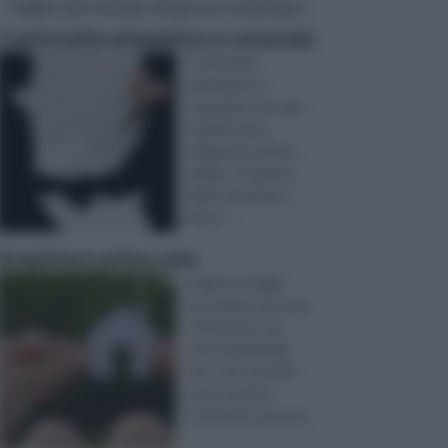
Pagine più visitate di questa settimana
Conformità urbanistica e catastale
Conformità
urbanistica e
catastale sono due
termini molto
utilizzati in ambito
edilizio. Il rispetto
delle normative è
import ...
Acquistare prima casa
Al giorno d'oggi,
possedere una casa
è diventato una
sorta di privilegio
raro: non tutti dal
punto di vista
economico possono
...