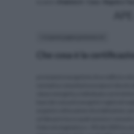
tu sei in :
rifaidate.it
»
Casa
»
Regole e Ta
APE
In questa pagina parleremo di :
Che cosa è la certificaz
prestazioni energetiche di un edificio o di
normativa comunitaria europea è dovuto all
classe energetica, individuata con le letter
base dei consumi energetici registrati neg
acquisto o di locazione di un'abitazione, p
un'idea precisa su quali saranno i consumi 
Il decreto legislativo n. 192 del 2005 ha sa