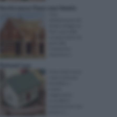
Novità nuovo Piano casa Veneto
Prima
dell’elaborazione del
disegno di legge sul
Piano casa e della
sua approvazione da
parte della
Commissione
urbanistica d ...
Plafond Casa
Al fine di dare nuovo
respiro al mercato
immobiliare e
rendere
maggiormente
accessibile la
proprietà di una casa
privata, è s ...