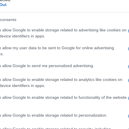
Out
consents
o allow Google to enable storage related to advertising like cookies on
evice identifiers in apps.
o allow my user data to be sent to Google for online advertising
s.
to allow Google to send me personalized advertising.
o allow Google to enable storage related to analytics like cookies on
evice identifiers in apps.
ventato ufficialmente legge il 21 febbraio 2014, ha
o allow Google to enable storage related to functionality of the website
gazione o consegna dell'APE. In particolare, è prevista
eccezione per i casi in cui vengano stipulati atti di
o allow Google to enable storage related to personalization.
e. Esiste l'obbligo di consegna e informativa per tutti i
iva o di parti di essa, mentre è richiesta la sola
o allow Google to enable storage related to security, including