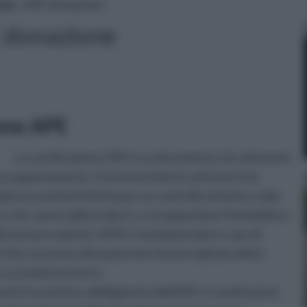
sse
» APE donazione
 donazione
ione APE
La certificazione APE è un documento che attesta le
 un appartamento. Il suo inserimento attraverso la
a necessità di effettuare un controllo sintetico sulla
e che vanno dalla A alla G, a cui appartiene l'immobile in
li anni precedenti. L'APE è fondamentale in caso di
erchè consente all'acquirente di avere già da subito
a cui andrà incontro.
ncito il carattere obbligatorio dell'APE, in sostituzione