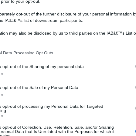
 prior to your opt-out.
rately opt-out of the further disclosure of your personal information by
re presentato il certificato
the IABâ€™s list of downstream participants.
tion may also be disclosed by us to third parties on the IABâ€™s List o
articipants that may further disclose it to other third parties.
 that this website/app uses one or more Google services and may gath
l Data Processing Opt Outs
including but not limited to your visit or usage behaviour. You may click 
 to Google and its third-party tags to use your data for below specifi
o opt-out of the Sharing of my personal data.
ogle consent section.
In
o opt-out of the Sale of my Personal Data.
In
to opt-out of processing my Personal Data for Targeted
ing.
In
o opt-out of Collection, Use, Retention, Sale, and/or Sharing
ersonal Data that Is Unrelated with the Purposes for which it
lected.