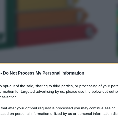
 -
Do Not Process My Personal Information
to opt-out of the sale, sharing to third parties, or processing of your per
 - Pulitore a vapore mobile, 5 bar, Vano
formation for targeted advertising by us, please use the below opt-out s
 selection.
Autonomia fino a 55', Cavo 6 m, Bianco
n a: 61,99€
 that after your opt-out request is processed you may continue seeing i
ased on personal information utilized by us or personal information dis