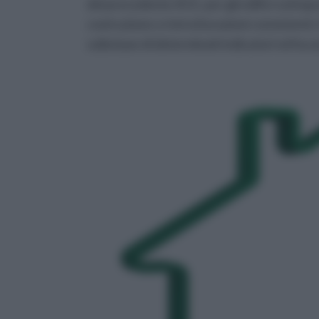
del precedente ACE, per gli edifici sotto
costruzione o ristrutturazioni consistenti. 
sulla base di determinati indicatori ed ha un