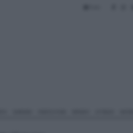
Forum
NTO
GIARDINO
PIANTE E FIORI
IMPIANTI
ATTREZZI
MATERI