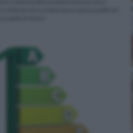
posti a compravendita, locazione onerosa, nuova
Il certificato viene redatto da un esperto qualificato
a validità di 10 anni.