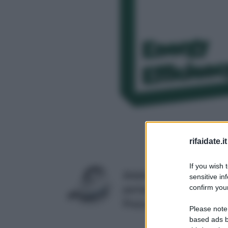
rifaidate.it
If you wish 
Ariete 4146 XVapor Deluxe
sensitive in
confirm your
portaccessori integrato, 
Prezzo:
in offerta su Amazo
Please note
based ads b