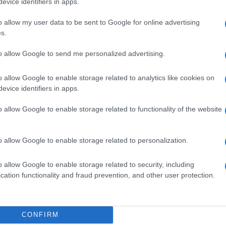
evice identifiers in apps.
o allow my user data to be sent to Google for online advertising
s.
to allow Google to send me personalized advertising.
o allow Google to enable storage related to analytics like cookies on
evice identifiers in apps.
o allow Google to enable storage related to functionality of the website
o allow Google to enable storage related to personalization.
er Generator 12V / Wind - 5 Vento Lame Orizzontali
o allow Google to enable storage related to security, including
Con Il Regolatore Del Vento,12V
cation functionality and fraud prevention, and other user protection.
on a: 370,77€
CONFIRM