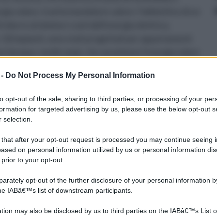
ergia solare, trasformandola in calore: l’obbiettivo di un
 ridurre al minimo i costi dell’energia elettrica,
. Gli impianti, sono stati progettati per appartamenti
pazi dunque, medio ampi, che assorbono l’energia solare
 investe nel fotovoltaico per diverse ragioni: l’economia,
 -
Do Not Process My Personal Information
levato, ma hanno una durata notevole, ed una garanzia
iene direttamente dal sole, per cui, l’impianto
to opt-out of the sale, sharing to third parties, or processing of your per
ianti da riscaldamento per interni, riducendo ai minimi
formation for targeted advertising by us, please use the below opt-out s
to discorso, vale per un tempo illimitato. Il secondo
 selection.
n ha alcun tipo di impatto sull’ambiente, anzi, ne
 that after your opt-out request is processed you may continue seeing i
, è finalizzato al raggiungimento di due importanti
ased on personal information utilized by us or personal information dis
ell’ambiente. L’investimento iniziale, è un investimento
 prior to your opt-out.
conomico che da quello ambientale. Un impianto
rately opt-out of the further disclosure of your personal information by
cio: queste lastre, subiscono un trattamento specifico che
the IABâ€™s list of downstream participants.
successivamente trasformata in calore. Il mercato
tion may also be disclosed by us to third parties on the IABâ€™s List o
te con materiali diversi, a seconda dei quali, tende a