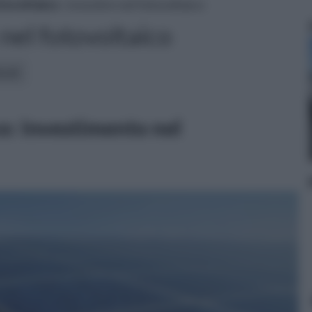
tovoltaico
» investire nel fotovoltaico
 nel fotovoltaico
icoli:
co: Investimento nel