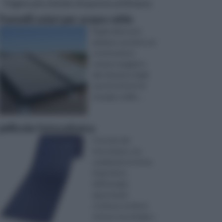
Pagine più visitate di questa settimana
Pannelli solari per acqua calda
Negli ultimi anni
abbiamo assistito ad
un'attenzione
sempre maggiore
alla riduzione degli
sprechi di fonti di
energia e delle ...
pellicola fotovoltaica
Il mondo del
fotovoltaico sta
cambiando le forme
di gestione
dell’energia,
apportando
continue novità al
settore tecnologico.