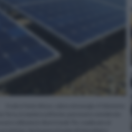
Il sole è fonte di luce, calore ed energia: è l’elemento
 la Terra, in maniera uniforme; può essere considerata
ssere utilizzata in diversi modi. Per coadiuvare al
 un sistema, che ha preso il nome di fotovoltaico.