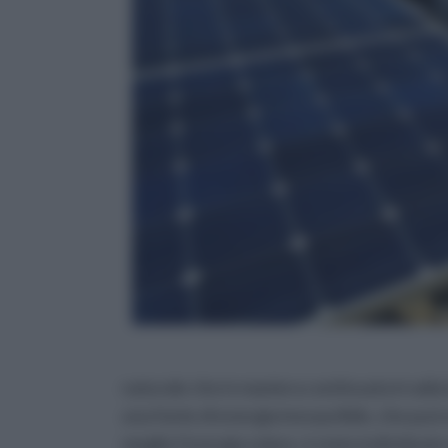
naturale che in maniera continuata irradia
una fonte di energia inesauribile, che può e
meglio l’energia solare, è stato individuato