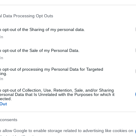
articipants that may further disclose it to other third parties.
 l’aspetto esteriore dello stesso. Oltre alle lastre che
 that this website/app uses one or more Google services and may gath
ti di un’inclinazione che segue l’orientamento solare,
l Data Processing Opt Outs
including but not limited to your visit or usage behaviour. You may click 
nche gli impianti fotovoltaici, sono dotati di un
 to Google and its third-party tags to use your data for below specifi
o opt-out of the Sharing of my personal data.
llare l’energia impiegata nell’arco di un giorno. I
ogle consent section.
In
a garanzia superiore ai trent’anni, il basso costo di
ergetico, la qualità. Investire in questo settore,
o opt-out of the Sale of my Personal Data.
istema energetico notevole per l’intero pianeta.
In
to opt-out of processing my Personal Data for Targeted
ing.
In
o opt-out of Collection, Use, Retention, Sale, and/or Sharing
ersonal Data that Is Unrelated with the Purposes for which it
lected.
Out
consents
o allow Google to enable storage related to advertising like cookies on