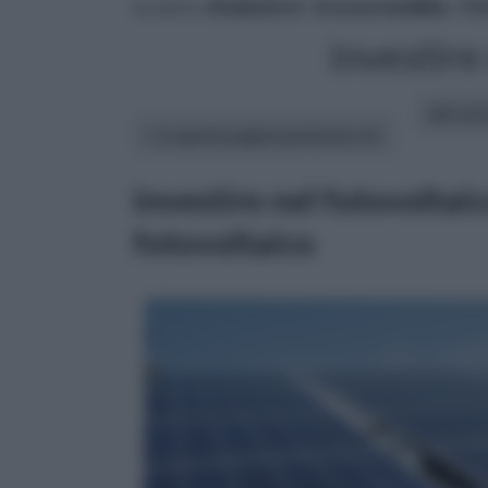
tu sei in :
rifaidate.it
»
Ecosostenibile
»
Fo
investire
altri art
In questa pagina parleremo di :
investire nel fotovoltai
fotovoltaico