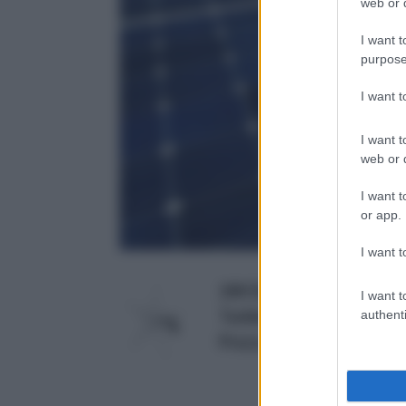
web or d
I want t
purpose
I want 
I want t
web or d
I want t
or app.
I want t
24V Elettricit&#224; Pow
I want t
Turbine Wind Generator 
authenti
Prezzo:
in offerta su Amaz