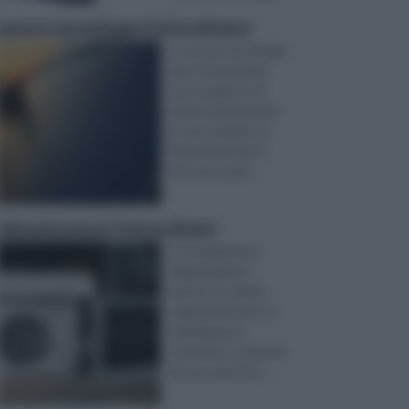
...
nuove tecnologie fotovoltaico
Le nuove tecnologie
per il fotovoltaico
sono qualcosa di
molto interessante
e, al contempo, di
importante per il
nostro mondo ...
climatizzatori fotovoltaici
Il riscaldamento
degli ambienti
interni, ha subìto,
negli ultimi anni, un
cambiamento
notevole, in risposta
ad una serie di e ...