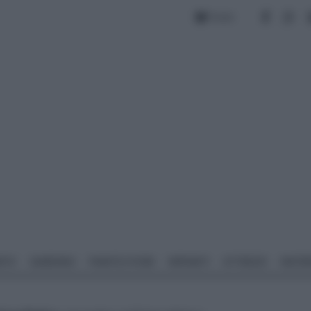
Forum
NTO
GIARDINO
PIANTE E FIORI
IMPIANTI
ATTREZZI
MATERI