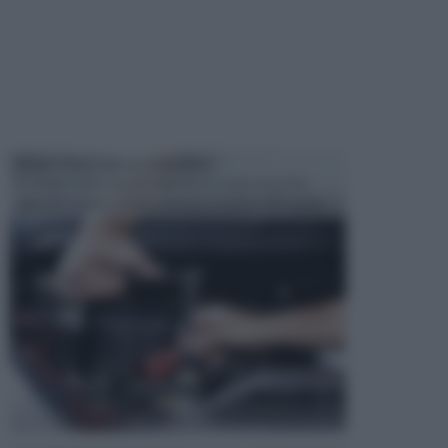
MANUTENZIONE AUTOMOBILE
In tempi come questi, il fai da te è una cosa che
aggrada sempre di piu, quando si tratta della prop...