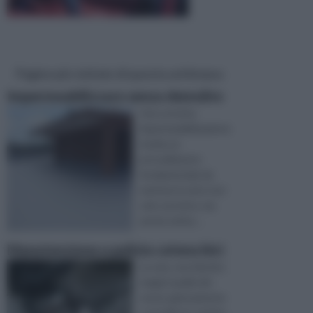
Pagine più visitate di questa settimana
Impermeabilizzare senza demolire
Una corretta
impermeabilizzazione
risulta un
procedimento
fondamentale da
mettere in atto non
solo sul tetto, ma
anche nel ba ...
Manutenzione e pulizia catena bici
La cara, vecchia bici,
magari quella dei
nonni, gelosamente
custodita in cantina