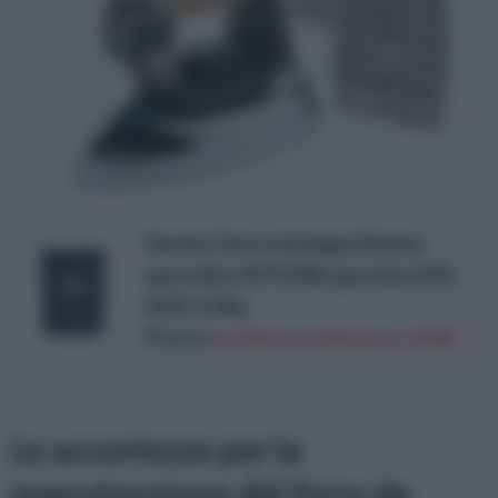
Vernice Vasca da bagno Resina
epossidica W710 Blu genziana RAL
5010-2,5kg
Prezzo:
in offerta su Amazon a: 64,9€
Le accortezze per la
manutenzione del ferro da