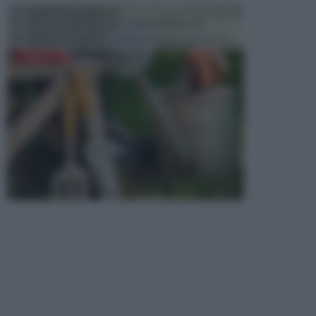
ATTREZZI DA GIARDINO
Picconi, rastrelli e vanghe: Tutti e tre questi
elementi sono indicati per la lavorazione del terren...