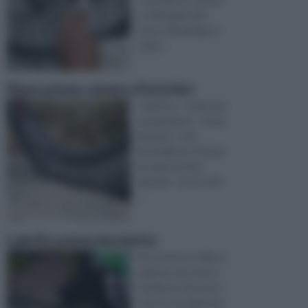
o nell'angolo più
sicuro del garage, è
stata ...
Riparazione camera d'aria bici
- Mastice - Pezze per
la riparazione - Carta
abrasiva - Una
bacinella per testare
la camera d'aria
riparata - Un po' di b
...
Lubrificazione bicicletta
Di recente in Italia si
registra una nuova
tendenza che non è
solo la conseguenza