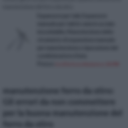
manutenzione del ferro da stiro.
Espansore per tubi, Espansore
manuale per tubi in rame in acciaio
inossidabile, Manutenzione dello
strumento di espansione manuale
per manutenzione e riparazione del
condizionatore d'aria
Prezzo:
in offerta su Amazon a: 24,99€
manutenzione ferro da stiro:
Gli errori da non commettere
per la buona manutenzione del
ferro da stiro