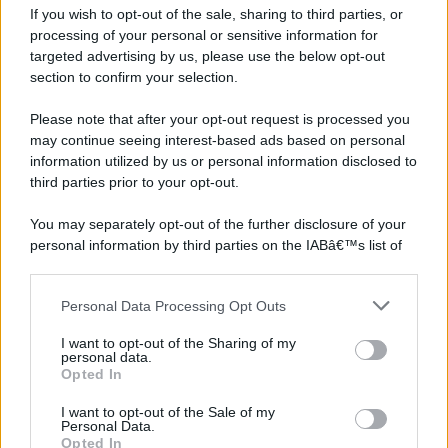
If you wish to opt-out of the sale, sharing to third parties, or
©2026 - rifaidate.it - p.iva 03338800984
Privacy
Pubblicità
processing of your personal or sensitive information for
targeted advertising by us, please use the below opt-out
section to confirm your selection.
Please note that after your opt-out request is processed you
may continue seeing interest-based ads based on personal
information utilized by us or personal information disclosed to
third parties prior to your opt-out.
You may separately opt-out of the further disclosure of your
personal information by third parties on the IABâ€™s list of
downstream participants.
Personal Data Processing Opt Outs
This information may also be disclosed by us to third parties
on the IABâ€™s List of Downstream Participants that may
I want to opt-out of the Sharing of my
further disclose it to other third parties.
personal data.
Opted In
Please note that this website/app uses one or more Google
services and may gather and store information including but
I want to opt-out of the Sale of my
Personal Data.
not limited to your visit or usage behaviour. You may click to
Opted In