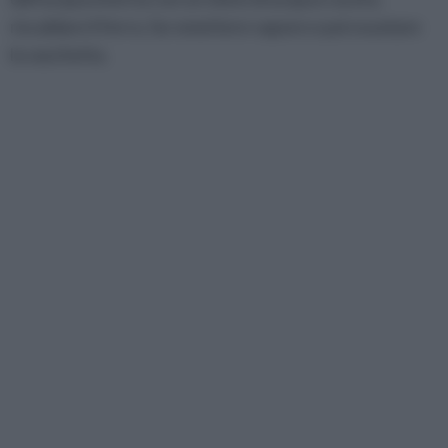
riscaldare il ferro, far emettere vapore e poi svuotare
la vaschetta.