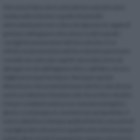
Del resto il fatto che il costo del ferro da stiro sia in
media molto inferiore a quello di tanti altri
elettrodomestici non ci deve far ignorare le regole di
gestione dell’apparecchio stesso, in altre parole i
consigli di manutenzione del ferro da stiro. E, in
effetti, la manutenzione del ferro da stiro può essere
considerato sotto due aspetti: da un lato serve ad
allungare la vita dell’apparecchio e, dall’altro, serve a
migliorarne la performance. Senza per questo
dimenticare che la manutenzione del ferro da stiro ha
anche un’ulteriore funzione cioè che un ferro da stiro
in buon condizioni assicura un consumo energetico
giusto, o comunque un consumo non spropositato. Il
nostro obiettivo è dunque quello di fornire una serie di
consigli pratici attraverso i quali il nostro lettore possa
evitare gli errori più frequenti per quanto concerne la