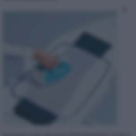
Il
principale nemico di questo elettrodomestico, nemico