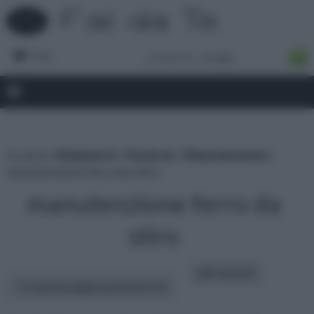
Forum
tu sei in :
rifaidate.it
»
Fai da te
»
Manutenzione
»
manutenzione ferro da stiro
manutenzione ferro da
stiro
altri articoli:
In questa pagina parleremo di :