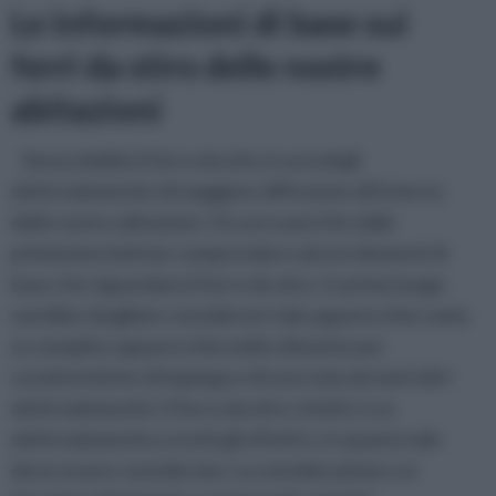
Le informazioni di base sui
ferri da stiro delle nostre
abitazioni
Senza dubbio il ferro da stiro è uno degli
elettrodomestici di maggiore diffusione all’interno
delle nostre abitazioni. Occorre però fin dalle
primissime battute comprendere alcuni elementi di
base che riguardano il ferro da stiro. In primo luogo
sarebbe sbagliato considerare tale apparecchio come
un semplice apparecchio molto distante per
caratteristiche di impiego e di esercizio da tanti altri
elettrodomestici: il ferro da stiro, infatti, è un
elettrodomestico a tutti gli effetti e, in quanto tale
deve essere considerato. La considerazione cui