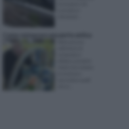
di una grave crisi
economica e
istituzional ...
Come restaurare una porta antica
Molte persone
nell’intento di
restaurarla si
affidano a prodotti
chimici che rovinano
la struttura e
nascondono quelli
che so ...