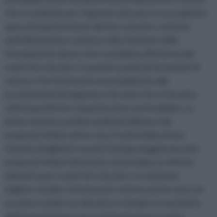
che si combatte per l’appunto attraverso una sapiente
opera di manutenzione del ferro da stiro, consiste
nell’eliminazione o almeno nella riduzione delle
formazioni di calcare che si annidano all’interno dei
nostri ferri da stiro. E quando si parla di formazioni di
calcare si fa riferimento essenzialmente alle
precipitazioni di magnesio e di calcio che si formano
nell’acqua del ferro quando viene surriscaldato. La
prima risposta sarebbe quella di utilizzare dei
preparati chimici ad hoc ma si tratterebbe di una
risposta sbagliata in quanto la larga maggioranza dei
preparati chimici destinati a ciò avrebbe un effetto
deleterio per i nostri ferri da stiro. La soluzione
migliore è pulire tutta la parte esterna anche solo con
un panno umido non abrasivo e riempire la vaschetta
dell’acqua interna con un misto di acqua e aceto,