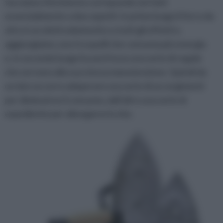
facciamo riferimento corrisponde nei fatti
essenzialmente a due aspetti: in primo luogo il ferro da
stiro è un elettrodomestico a tutti gli effetti e,
aggiungiamo, uno tra quelli che consuma più energia
e, in secondo luogo ha anch’esso una serie di regole
che servono alla sua stessa manutenzione. Quindi da
un lato occorre adoperare una serie di accorgimenti
per diminuirne il consumo, dall’altro una serie di
espediente per allungarne la vita.