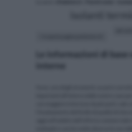
tu sei in :
rifaidate.it
»
Pareti solai
»
Isola
isolanti termi
altri art
In questa pagina parleremo di :
Le informazioni di base s
interne
forse, uno degli strumenti, se poi è corret
importanti all’interno delle nostre case p
con maggiore interesse da più parti, vale a
l’innalzamento del livello di qualità di vita
oggi nell’ambito dell’offerta commerciale i
molteplici e anche molto diverse le une dal