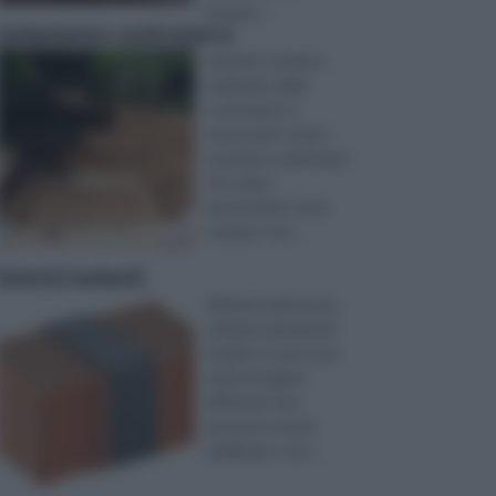
dunque ...
isolamento controterra
Quando vendono
realizzate delle
costruzioni, è
necessario creare
una base cementata,
che viene
apostrofata come
vespaio, che ...
laterizi isolanti
Alla base del nuovo
sviluppo dei laterizi
isolanti vi sono una
serie di ragioni
differenti che
possono essere
analizzate, com ...