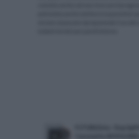
consiste anche nel non ricercare il progress
potremmo anche mettere tra parentesi i più 
tornare al passato riproponendo l’uso del 
isolanti termici per pareti interne.
FUTURAZeta - Stop Spif
Cassonetto AVVOLGIBIL