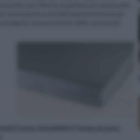
o a tutti i costi. Perché, lo ripetiamo, per questa volta,
recenti passi in avanti dell’industria di settore per
cartongesso come uno tra i più validi e convincenti
feri KIT1 metro ISOLAMENTO Termico Acustico
I