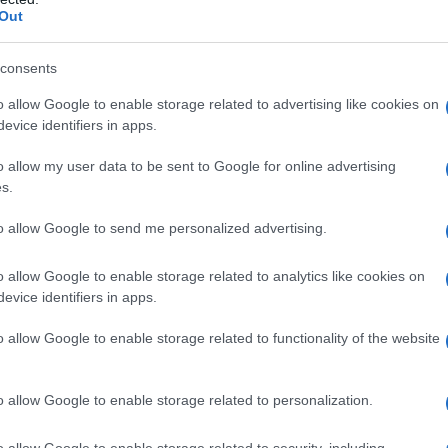
forniscono prestazioni
essere applicato al tetto,
Out
o
massime che li rendono
al sottotetto, alle pareti
perfetti per ambienti,
esterne e al pavimento,
consents
dove anche lo spazio è
per mantenere costante la
importante. I pannelli
temperatura interna ed
o allow Google to enable storage related to advertising like cookies on
i in
possono essere tagliati in
impedire le infiltrazioni. Il
evice identifiers in apps.
li e
diverse forme e materiali e
materiale isolante...
in...
o allow my user data to be sent to Google for online advertising
s.
ivo per pietra naturale
n a: 27,88€
to allow Google to send me personalized advertising.
o allow Google to enable storage related to analytics like cookies on
evice identifiers in apps.
isolanti termici per pareti interne
o allow Google to enable storage related to functionality of the website
o allow Google to enable storage related to personalization.
o allow Google to enable storage related to security, including