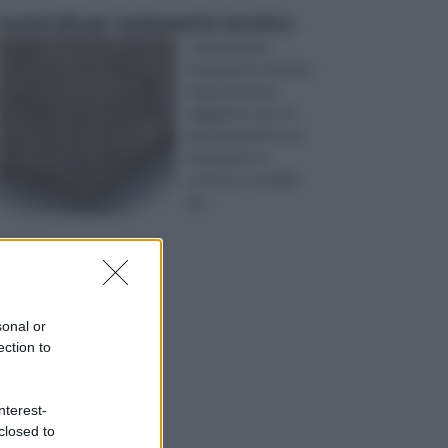
materiali per isolamento termico
I materiali per
l’isolamento termico
rappresentano
oggigiorno uno di
quei prodotti la cui
domanda è in
crescita. O meglio,
da ...
sonal or
ection to
nterest-
closed to