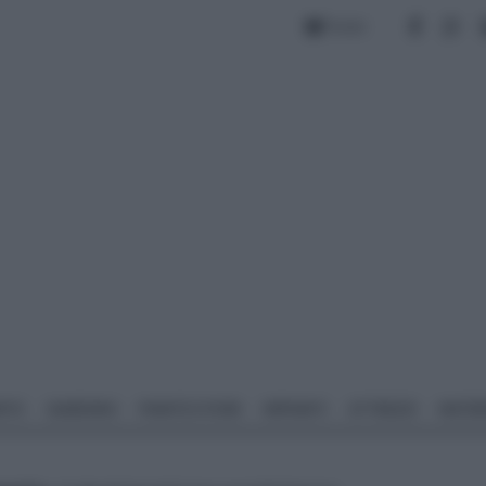
Forum
NTO
GIARDINO
PIANTE E FIORI
IMPIANTI
ATTREZZI
MATERI