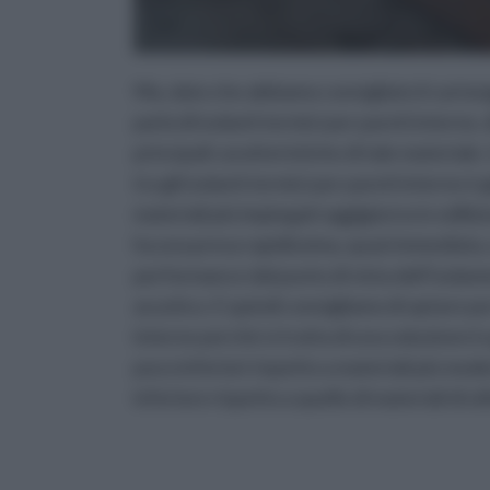
Ma, dato che abbiamo consigliato il carton
parla di isolanti termici per pareti intern
principali caratteristiche di tale materiale
tra gli isolanti termici per pareti interne
materiali più impiegati oggigiorno in ediliz
ha una presa rapidissima, quasi immediata,
performance dal punto di vista dell’isolam
acustico. E quindi consigliamo di optare per
interne perché si tratta di una soluzione 
poco inferiori rispetto a materiali più mode
inferiore rispetto a quello di materiali di 