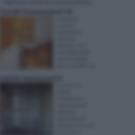
Pagine più visitate di questa settimana
Pannelli fonoassorbenti 3D
L'isolamento
acustico è
importante in
qualunque
ambiente, che si
tratti della propria
casa, di un luogo
aperto al pubblico op
...
Isolante termoacustico
Il concetto di
isolante
termoacustico
rappresenta una
validissima
opportunità per
risolvere con un solo
intervento e,