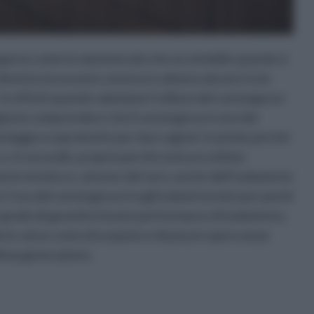
gesso come la soluzione più che accettabile quando si
e, diventa necessario conoscere almeno alcune tra le
. In effetti quando valutiamo l’utilizzo del cartongesso
 è giusto comprendere che il cartongesso è uno dei
ia leggera soprattutto per due ragioni: in primis perché
 e, in secundis, proprio perchè assicura ottime
ento termico e, ad onor del vero, anche dell’isolamento
 l’uso del cartongesso tra gli isolanti termici per pareti
in grado di garantire buone performance di isolamento,
rni, ad un costo di acquisto e di posa in opera assai
ultima generazione.