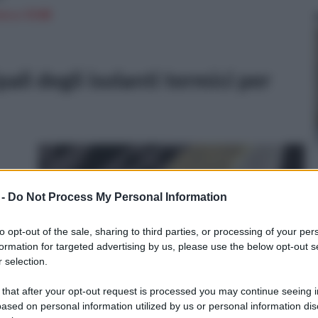
n a: 19,8€
pali degli isolanti termici per
 -
Do Not Process My Personal Information
tra
to opt-out of the sale, sharing to third parties, or processing of your per
formation for targeted advertising by us, please use the below opt-out s
i che
 selection.
 that after your opt-out request is processed you may continue seeing i
ronte al nostro consiglio di utilizzare il cartongesso tra
ased on personal information utilized by us or personal information dis