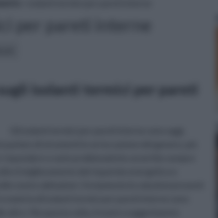
mento
» isolanti termici per pareti interne
ci per pareti interne
icoli:
ugli isolanti termici per pareti
Gli isolanti termici per pareti interne sono oggi,
to parlare di strumenti in un’occasione del genere, più
er rispondere a varie problematiche avvertite sempre
 dire il miglioramento del risparmio energetico e
 nelle nostre abitazioni. Ovviamente le soluzioni presenti
n materia di isolanti termici per pareti interne sono
le altre. Ma questa volta, il nostro suggerimento