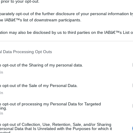
ché, è ovvio, vi sono oggi in commercio soluzioni più
 prior to your opt-out.
superiori dal punto di vista dell’isolamento. Ma alla
rately opt-out of the further disclosure of your personal information by
lezza anche del budget, spesso ridotto, che molti di noi
the IABâ€™s list of downstream participants.
mento in isolanti termici per pareti interne. E, di
tion may also be disclosed by us to third parties on the IABâ€™s List o
spiega innanzitutto per il buon rapporto qualità/prezzo
articipants that may further disclose it to other third parties.
 esso effettuate.
 that this website/app uses one or more Google services and may gath
l Data Processing Opt Outs
including but not limited to your visit or usage behaviour. You may click 
Pannelli isolanti
Materiali isolanti
termici per la casa
termici
 to Google and its third-party tags to use your data for below specifi
o opt-out of the Sharing of my personal data.
ogle consent section.
In
o opt-out of the Sale of my Personal Data.
In
to opt-out of processing my Personal Data for Targeted
ing.
In
o opt-out of Collection, Use, Retention, Sale, and/or Sharing
ersonal Data that Is Unrelated with the Purposes for which it
ci
I pannelli isolanti termici
L'isolamento termico può
lected.