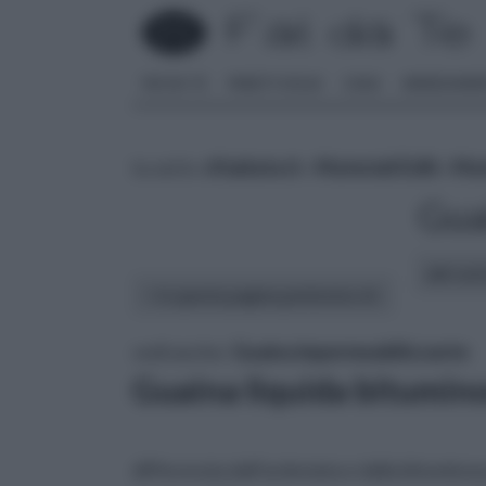
FAI DA TE
PARETI SOLAI
CASA
ARREDAME
tu sei in :
rifaidate.it
»
Materiali Edili
»
Mate
Gua
altri art
In questa pagina parleremo di :
vedi anche:
Guaina impermeabilizzante
Guaina liquida bitumin
differenzia dall’ardesiata e dalla bituminos