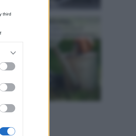
 third
ATTREZZI DA GIARDINO
Picconi, rastrelli e vanghe: Tutti e tre questi
f
elementi sono indicati per la lavorazione del terren...
er and store
to grant or
ed purposes