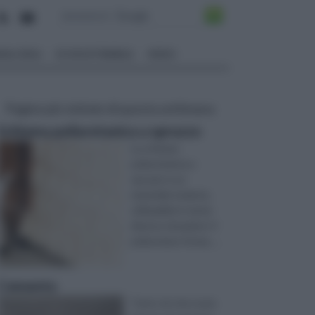
ALI EDILI
ECOSOSTENIBILE
VIDEO
Pagine più visitate di questa settimana
Schiuma poliuretanica a spruzzo
La schiuma
poliuretanica a
spruzzo è un
materiale isolante,
utilizzabile in tante
diverse situazioni. Il
poliuretano forma, ...
Cemento
Tutto ciò che ruota