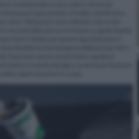
versi. In primo luogo occorre sapere che ha una
 che la posa in opera avviene a freddo e quindi senza
cono calore. Solitamente viene utilizzata come strato
to a seconda della zona su cui si lavora. La guaina liquida
ia per interni. Sempre per quanto riguarda la posa, è
senza demolire la zona da impermeabilizzare perché in
ili. Proprio per questa caratteristica, la guaina è
reti di docce o vasche da bagno, ma anche per le piscine,
 umidità, agenti atmosferici e acqua.