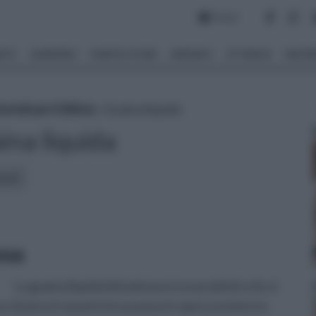
Forum
NTO
GIARDINO
PIANTE E FIORI
IMPIANTI
ATTREZZI
MATERI
riali per Edilizia
» Guaina liquida
ina liquida
icoli:
osa
La guaina liquida bituminosa è un prodotto che si
a classica in quanto la sua posa in opera avviene in