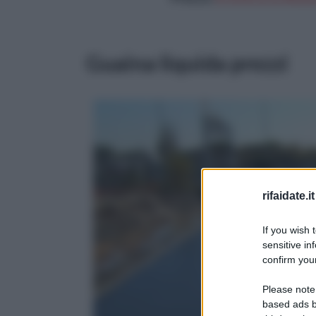
Guaina liquida prezzi
rifaidate.it
If you wish 
sensitive in
confirm your
Please note
based ads b