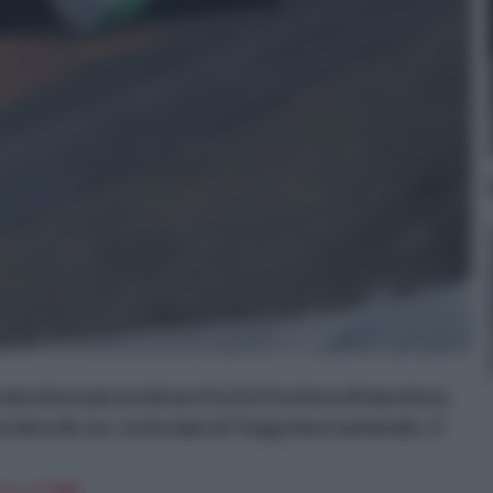
muratura per praticare fori la foratura di muratura,
 blocchi, ecc. in Acciaio di Tungsteno materiale, 3-
n a: 9,98€