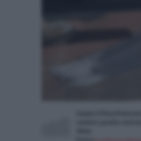
Gunpla 13 Pezzi Punte da 
cemento, granito, mattoni,
10mm
Prezzo:
in offerta su Amazo