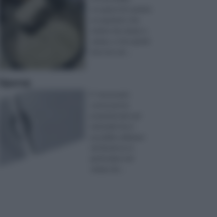
occuparsi di svariate
occupazioni, che
variano da campo a
campo, e che quindi
riescono ad ...
Siporex
E’ necessario
conoscere le
proprietà dei vari
materiali che è
possibile utilizzare
nel fai da te, in
particolare nel
campo de ...