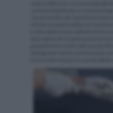
maniera differente, e presenta impieghi di
consistenza gelatinosa, e in secondo luogo
l’uso di cannelli o altri utensili che produ
inferiore sul quale installare un rivestimen
è molto adatta sia per ambienti esterni e s
bene sapere che essa può avvenire anche 
grado di arrivare anche nelle zone più diffic
impiegata per rivestire pavimentazioni, pa
preservando tutti questi costruiti edili da