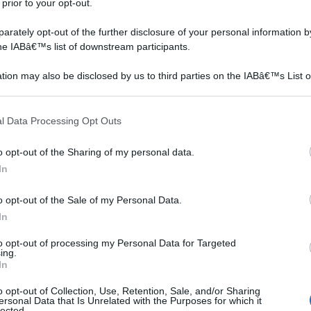
 prior to your opt-out.
rately opt-out of the further disclosure of your personal information by
the IABâ€™s list of downstream participants.
tion may also be disclosed by us to third parties on the IABâ€™s List o
articipants that may further disclose it to other third parties.
 that this website/app uses one or more Google services and may gath
l Data Processing Opt Outs
including but not limited to your visit or usage behaviour. You may click 
 to Google and its third-party tags to use your data for below specifi
o opt-out of the Sharing of my personal data.
ogle consent section.
In
altri prodotti, variano a seconda della confezione e delle
o opt-out of the Sale of my Personal Data.
. Una confezione di guaina liquida da impiegare per la
In
er esterno, con una base di acqua, una resa di circa 1,17
to opt-out of processing my Personal Data for Targeted
ing.
g/L e capacità della confezione pari a 0,75 litri, ha un
In
ro circa è possibile trovare una confezione da 4 litri di
o opt-out of Collection, Use, Retention, Sale, and/or Sharing
re a freddo, è adatta per ambienti esterni tra cui anche
ersonal Data that Is Unrelated with the Purposes for which it
lected.