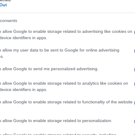
ntiene una base di acqua. La particolarità di questo
Out
in grado di resistere, non soltanto agli agenti
consents
o allow Google to enable storage related to advertising like cookies on
evice identifiers in apps.
Guaina
Bitume
impermeabilizzante
o allow my user data to be sent to Google for online advertising
s.
to allow Google to send me personalized advertising.
o allow Google to enable storage related to analytics like cookies on
evice identifiers in apps.
o allow Google to enable storage related to functionality of the website
è
La guaina
Il colore in cui si presenta
o allow Google to enable storage related to personalization.
impermeabilizzante è un
il bitume varia dal bruno al
materiale che, come dice il
nero. La sua consistenza è
o allow Google to enable storage related to security, including