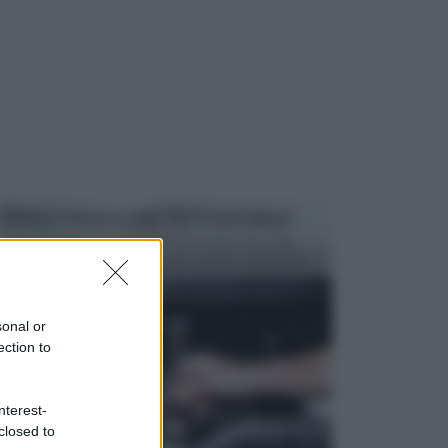
MANUTENZIONE AUTOMOBILE
In tempi come questi, il fai da te è una cosa che
aggrada sempre di piu, quando si tratta della prop...
sonal or
ection to
nterest-
closed to