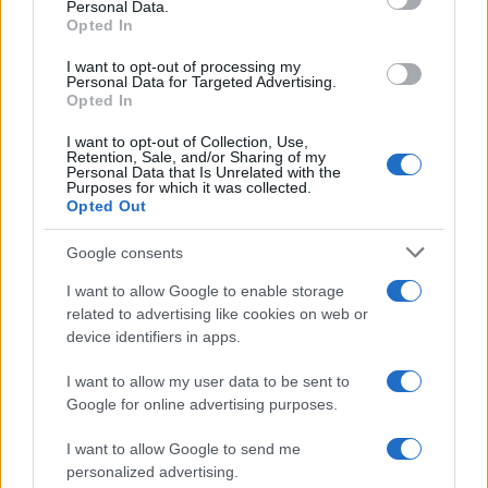
Personal Data.
not limited to your visit or usage behaviour. You may click to
Opted In
grant or deny consent to Google and its third-party tags to
use your data for below specified purposes in below Google
I want to opt-out of processing my
consent section.
Personal Data for Targeted Advertising.
Opted In
I want to opt-out of Collection, Use,
Retention, Sale, and/or Sharing of my
Personal Data that Is Unrelated with the
Purposes for which it was collected.
Opted Out
Google consents
I want to allow Google to enable storage
related to advertising like cookies on web or
device identifiers in apps.
I want to allow my user data to be sent to
Google for online advertising purposes.
I want to allow Google to send me
personalized advertising.