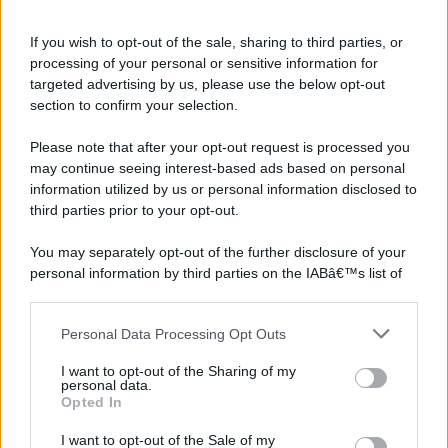
If you wish to opt-out of the sale, sharing to third parties, or
processing of your personal or sensitive information for
targeted advertising by us, please use the below opt-out
section to confirm your selection.
Please note that after your opt-out request is processed you
may continue seeing interest-based ads based on personal
information utilized by us or personal information disclosed to
third parties prior to your opt-out.
You may separately opt-out of the further disclosure of your
personal information by third parties on the IABâ€™s list of
downstream participants.
Personal Data Processing Opt Outs
This information may also be disclosed by us to third parties
on the IABâ€™s List of Downstream Participants that may
I want to opt-out of the Sharing of my
further disclose it to other third parties.
personal data.
Opted In
Please note that this website/app uses one or more Google
services and may gather and store information including but
I want to opt-out of the Sale of my