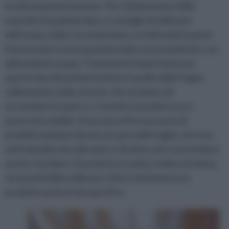
lucida la pavimentazione. Per l’eliminazione delle
macchie di qualsiasi tipo, si consiglia di utilizzare
dell’acqua calda con ammoniaca, strofinando la parte
interessata e risciacquando molto accuratamente con
abbondante acqua. Trattamento importante per
questo tipo di pavimentazione è quello delle fughe,
solitamente molto strette, che tendono ad
accumulare lo sporco, creando una patina scura
parecchio visibile. Il mercato offre una serie di
prodotti antimacchia da versare nelle fughe, che non
solo impediscono allo sporco di attaccarsi, ma tendono
anche a lucidare. Essendo la ceramica molto scivolosa,
sarà preferibile utilizzare a fine trattamento un
prodotto antiscivolo specifico.