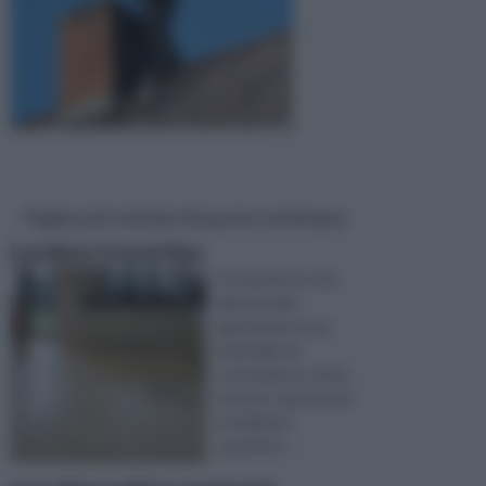
Pagine più visitate di questa settimana
Lucidare travertino
Il travertino è una
pietra molto
apprezzata come
materiale da
costruzione e viene
inserito soprattutto
in ambienti
caratteriz ...