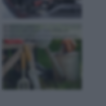
ATTREZZI DA GIARDINO
Picconi, rastrelli e vanghe: Tutti e tre questi
elementi sono indicati per la lavorazione del terren...