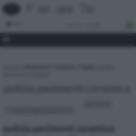
Forum
tu sei in :
rifaidate.it
»
Fai da te
»
Pulizia
» pulizia
pavimenti ceramica
pulizia pavimenti ceramica
altri articoli:
In questa pagina parleremo di :
pulizia pavimenti ceramica: