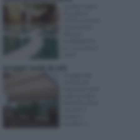
La pulizia e l’igiene
dei pavimenti
includono una serie
di operazioni da
effettuare
quotidianamente
per conservarne lo
splend ...
lavaggio tende da sole
Il lavaggio delle
tende da sole
rappresenta una di
quelle operazioni
abbastanza noiose
che tutti noi
tendiamo a
rimandare e a ...