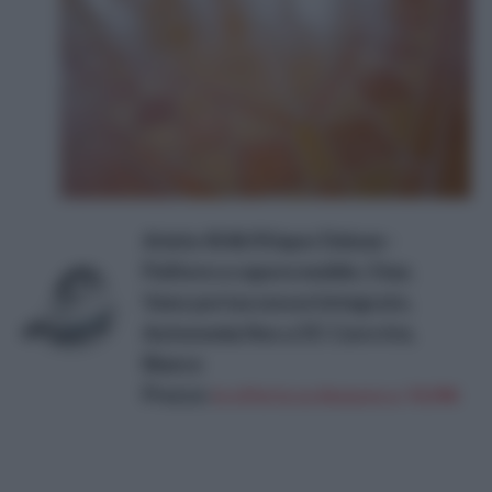
Ariete 4146 XVapor Deluxe -
Pulitore a vapore mobile, 5 bar,
Vano portaccessori integrato,
Autonomia fino a 55', Cavo 6 m,
Bianco
Prezzo:
in offerta su Amazon a: 74,99€