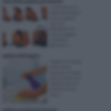
macchine pulizia pavimenti
Le macchine per la
pulizia dei pavimenti
sono un oggetto
che si sta
diffondendo con
sempre maggiore
convinzione
all’interno d ...
pulizia del bagno
Il bagno è uno spazio
intimo, fresco,
rilassante, un angolo
di pace e benessere.
Qualsiasi sia la sua
ampiezza e la sua
forma ...
pulizia pavimenti marmo