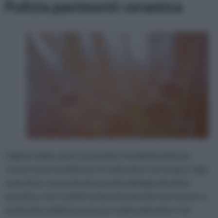
Pulizia pavimenti ceramica
L’igiene della casa è una pratica fondamentale per
conservarne la bellezza e lo splendore nel tempo. Ogni
superficie, necessita di una metodologia di pulizia
specifica, che si adatti al tipo di materiale da trattare e
al ripristino della lucentezza e dello splendore che