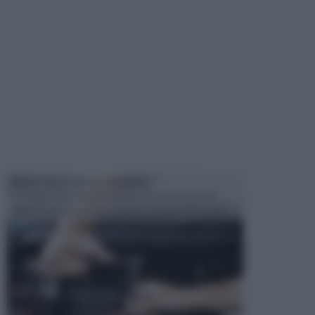
MANUTENZIONE AUTOMOBILE
In tempi come questi, il fai da te è una cosa che
aggrada sempre di piu, quando si tratta della prop...