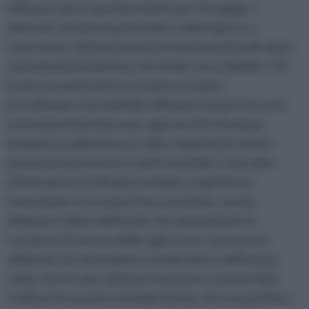
utilizzare alcun tipo di prodotto per il lavaggio: i
detersivi, aiutano in particolare a detergere e a
smacchiare, eliminando anche la prima patina di colore
naturale del pavimento, che tende cosi a sbiadire. Per
lavare un pavimento in ceramica o in gres
porcellanato, è preferibile utilizzare acqua fresca ed
aceto (metà bicchiere per ogni secchio d’acqua),
lavando un ambiente per volta. Il panno per lavare i
pavimenti dovrà essere molto morbido, e una volta
effettuata la strofinatura iniziale, è opportuno
risciacquare con acqua fresca assoluta, cosi da
eliminare l’odore dell’aceto. Se sul pavimento in
ceramica si formano delle righe scure, può essere
utilizzato uno spazzolone a setole dure e dell’acqua
calda, mentre per eliminare la polvere, è preferibile
l’utilizzo di un panno morbido di lana, che non graffia e