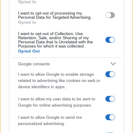
Opted In
grant or deny consent to Google and its third-party tags to
use your data for below specified purposes in below Google
I want to opt-out of processing my
consent section.
Personal Data for Targeted Advertising.
Opted In
I want to opt-out of Collection, Use,
Retention, Sale, and/or Sharing of my
Personal Data that Is Unrelated with the
Purposes for which it was collected.
Opted Out
Google consents
I want to allow Google to enable storage
related to advertising like cookies on web or
device identifiers in apps.
I want to allow my user data to be sent to
Google for online advertising purposes.
I want to allow Google to send me
personalized advertising.