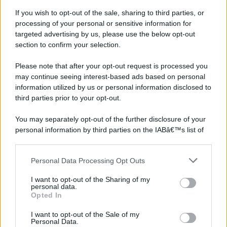
If you wish to opt-out of the sale, sharing to third parties, or
processing of your personal or sensitive information for
targeted advertising by us, please use the below opt-out
section to confirm your selection.
©2026 - rifaidate.it - p.iva 03338800984
Privacy
Pubblicità
Please note that after your opt-out request is processed you
may continue seeing interest-based ads based on personal
information utilized by us or personal information disclosed to
third parties prior to your opt-out.
You may separately opt-out of the further disclosure of your
personal information by third parties on the IABâ€™s list of
downstream participants.
Personal Data Processing Opt Outs
This information may also be disclosed by us to third parties
on the IABâ€™s List of Downstream Participants that may
I want to opt-out of the Sharing of my
further disclose it to other third parties.
personal data.
Opted In
Please note that this website/app uses one or more Google
services and may gather and store information including but
I want to opt-out of the Sale of my
Personal Data.
not limited to your visit or usage behaviour. You may click to