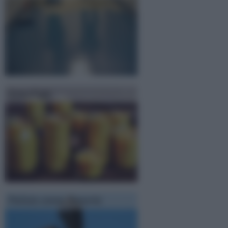
Cera d'api
Pulizia canna fumaria