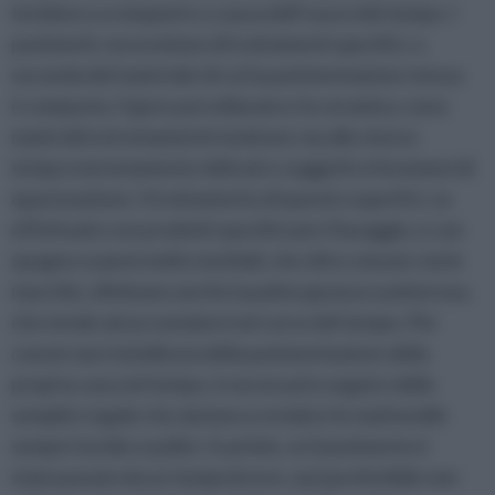
tendono a scomparire a causa dell’usura del tempo. I
pavimenti, necessitano di trattamenti specifici, a
seconda del materiale di cui la pavimentazione stessa
è composta. Il gres porcellanato e la ceramica, sono
materiali estremamente luminosi, ma allo stesso
tempo estremamente delicati e soggetti a fenomeni di
opacizzazione. Il trattamento di queste superfici, va
effettuato con prodotti specifici per il lavaggio, e con
spugne e panni molto morbidi, che oltre a lavare via le
macchie, eliminano anche la patina grassa e polverosa,
che tende ad accumularsi nel corso del tempo. Per
conservare la bellezza della pavimentazione della
propria casa nel tempo, è necessario seguire delle
semplici regole che aiutano a rendere le mattonelle
sempre lucide e pulite. In primis, se il pavimento è
stato posato da un tempo breve, sarà preferibile non